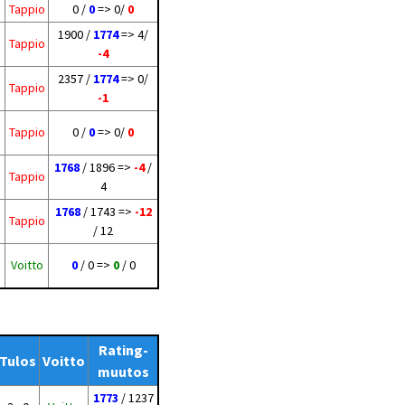
Tappio
0 /
0
=> 0/
0
1900 /
1774
=> 4/
Tappio
-4
2357 /
1774
=> 0/
Tappio
-1
Tappio
0 /
0
=> 0/
0
1768
/ 1896 =>
-4
/
Tappio
4
1768
/ 1743 =>
-12
Tappio
/ 12
Voitto
0
/ 0 =>
0
/ 0
Rating-
Tulos
Voitto
muutos
1773
/ 1237