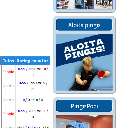
Tiedostot vanhoilta
sivuilta
Viestitiedotteet
Aloita pingis
vanhoilta sivuilta
Muut tiedotteet
t
Tulos
Rating-muutos
1655
/ 1656 =>
-8
/
Tappio
8
1655
/ 1553 =>
5
/
Voitto
-5
Voitto
0
/ 0 =>
0
/ 0
PingisPodi
1655
/ 2005 =>
-1
/
Tappio
0
Voitto
1584 /
1664
=> -6/
6