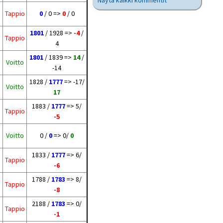
Näytä kaikki kommentit
Tappio
0
/ 0 =>
0
/ 0
1801
/ 1928 =>
-4
/
Tappio
4
1801
/ 1839 =>
14
/
Voitto
-14
1828 /
1777
=> -17/
Voitto
17
1883 /
1777
=> 5/
Tappio
-5
Voitto
0 /
0
=> 0/
0
1833 /
1777
=> 6/
Tappio
-6
1788 /
1783
=> 8/
Tappio
-8
2188 /
1783
=> 0/
Tappio
-1