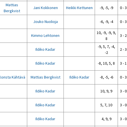
Mattias
Jani Kokkonen
Heikki Kettunen
-9, -5, -9
0 - 3
Bergkvist
Jouko Nuolioja
-6, -9, -4
0 - 3
10, -9, -9, 9,
Kimmo Lehtonen
3 - 2
8
-9, 5, 7, -4,
Ildiko Kadar
2 - 3
-2
Ildiko Kadar
-8, 10, 5, 8
3 - 1
Konsta Kähtävä
Mattias Bergkvist
Ildiko Kadar
-8, -5, -6
0 - 3
Ildiko Kadar
10, 9, 9
3 - 0
Ildiko Kadar
5, 7, 10
3 - 0
Ildiko Kadar
4, 9, 9
3 - 0