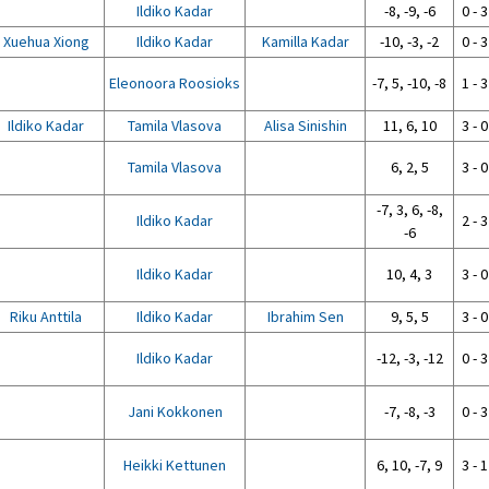
Ildiko Kadar
-8, -9, -6
0 - 3
Xuehua Xiong
Ildiko Kadar
Kamilla Kadar
-10, -3, -2
0 - 3
Eleonoora Roosioks
-7, 5, -10, -8
1 - 3
Ildiko Kadar
Tamila Vlasova
Alisa Sinishin
11, 6, 10
3 - 0
Tamila Vlasova
6, 2, 5
3 - 0
-7, 3, 6, -8,
Ildiko Kadar
2 - 3
-6
Ildiko Kadar
10, 4, 3
3 - 0
Riku Anttila
Ildiko Kadar
Ibrahim Sen
9, 5, 5
3 - 0
Ildiko Kadar
-12, -3, -12
0 - 3
Jani Kokkonen
-7, -8, -3
0 - 3
Heikki Kettunen
6, 10, -7, 9
3 - 1