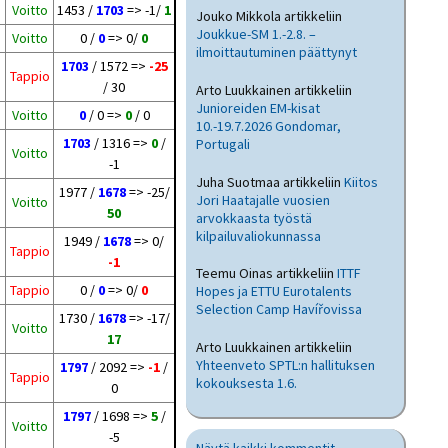
Voitto
1453 /
1703
=> -1/
1
Jouko Mikkola
artikkeliin
Joukkue-SM 1.-2.8. –
Voitto
0 /
0
=> 0/
0
ilmoittautuminen päättynyt
1703
/ 1572 =>
-25
Tappio
/ 30
Arto Luukkainen
artikkeliin
Junioreiden EM-kisat
Voitto
0
/ 0 =>
0
/ 0
10.-19.7.2026 Gondomar,
1703
/ 1316 =>
0
/
Portugali
Voitto
-1
Juha Suotmaa
artikkeliin
Kiitos
1977 /
1678
=> -25/
Jori Haatajalle vuosien
Voitto
50
arvokkaasta työstä
kilpailuvaliokunnassa
1949 /
1678
=> 0/
Tappio
-1
Teemu Oinas
artikkeliin
ITTF
Tappio
0 /
0
=> 0/
0
Hopes ja ETTU Eurotalents
Selection Camp Havířovissa
1730 /
1678
=> -17/
Voitto
17
Arto Luukkainen
artikkeliin
Yhteenveto SPTL:n hallituksen
1797
/ 2092 =>
-1
/
Tappio
kokouksesta 1.6.
0
1797
/ 1698 =>
5
/
Voitto
-5