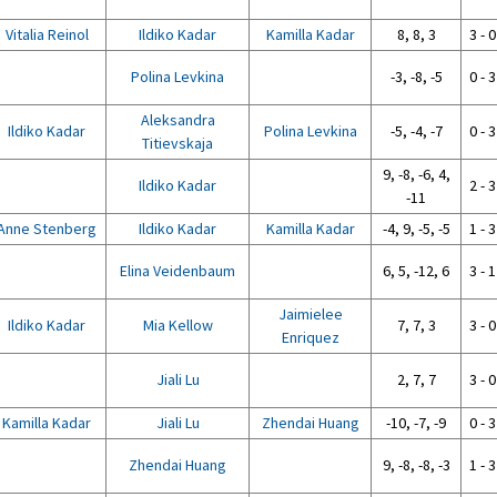
Vitalia Reinol
Ildiko Kadar
Kamilla Kadar
8, 8, 3
3 - 0
Polina Levkina
-3, -8, -5
0 - 3
Aleksandra
Ildiko Kadar
Polina Levkina
-5, -4, -7
0 - 3
Titievskaja
9, -8, -6, 4,
Ildiko Kadar
2 - 3
-11
Anne Stenberg
Ildiko Kadar
Kamilla Kadar
-4, 9, -5, -5
1 - 3
Elina Veidenbaum
6, 5, -12, 6
3 - 1
Jaimielee
Ildiko Kadar
Mia Kellow
7, 7, 3
3 - 0
Enriquez
Jiali Lu
2, 7, 7
3 - 0
Kamilla Kadar
Jiali Lu
Zhendai Huang
-10, -7, -9
0 - 3
Zhendai Huang
9, -8, -8, -3
1 - 3