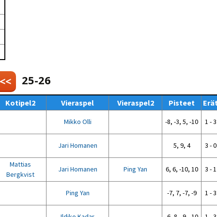
Venyttely
pöytätenniksessä-opas
Olkapäävammojen
ennaltaehkäisevä
harjoitusopas
pöytätennispelaajille
Leirit
EU-Erasmus:
Maahanmuuttajien
25-26
 <<
kotouttaminen ja
sukupuolten tasa-arvo
pöytätenniksessä
Kotipel2
Vieraspel
Vieraspel2
Pisteet
Erä
kattavan osallisuuden
kautta
Mikko Olli
-8, -3, 5, -10
1 - 3
Jari Homanen
5, 9, 4
3 - 0
Mattias
Jari Homanen
Ping Yan
6, 6, -10, 10
3 - 1
Bergkvist
Ping Yan
-7, 7, -7, -9
1 - 3
Ildiko Kadar
-6, 8, -9, -10
1 - 3