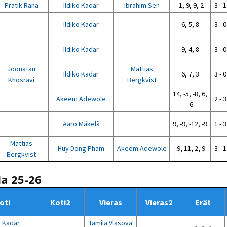
Pratik Rana
Ildiko Kadar
Ibrahim Sen
-1, 9, 9, 2
3 - 1
Ildiko Kadar
6, 5, 8
3 - 0
Ildiko Kadar
9, 4, 8
3 - 0
Joonatan
Mattias
Ildiko Kadar
6, 7, 3
3 - 0
Khosravi
Bergkvist
14, -5, -8, 6,
Akeem Adewole
2 - 3
-6
Aaro Mäkelä
9, -9, -12, -9
1 - 3
Mattias
Huy Dong Pham
Akeem Adewole
-9, 11, 2, 9
3 - 1
Bergkvist
la 25-26
oti
Koti2
Vieras
Vieras2
Erät
o Kadar
Tamila Vlasova