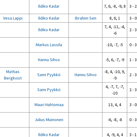
Ildiko Kadar
7, 6, -8, -9, 8
3 - 2
Vesa Lappi
Ildiko Kadar
Ibrahim Sen
8, 6, 1
3 - 0
7, 4, -11, -4,
Ildiko Kadar
2 - 3
-6
Markus Lassila
-10, -7, -5
0 - 3
Hannu Sihvo
-5, 6, -7, -9
1 - 3
Mattias
-8, 4, -10, 9,
Sami Pyykkö
Hannu Sihvo
2 - 3
Bergkvist
-9
4, -7, 7, -7,
Sami Pyykkö
2 - 3
-10
Mauri Hahtomaa
13, 4, 4
3 - 0
Julius Muinonen
-6, -8, -8
0 - 3
Ildiko Kadar
4, -9, 4, 4
3 - 1