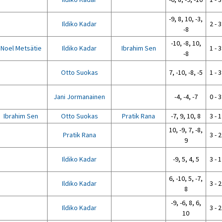
-9, 8, 10, -3,
Ildiko Kadar
2 - 3
-8
-10, -8, 10,
Noel Metsätie
Ildiko Kadar
Ibrahim Sen
1 - 3
-8
Otto Suokas
7, -10, -8, -5
1 - 3
Jani Jormanainen
-4, -4, -7
0 - 3
Ibrahim Sen
Otto Suokas
Pratik Rana
-7, 9, 10, 8
3 - 1
10, -9, 7, -8,
Pratik Rana
3 - 2
9
Ildiko Kadar
-9, 5, 4, 5
3 - 1
6, -10, 5, -7,
Ildiko Kadar
3 - 2
8
-9, -6, 8, 6,
Ildiko Kadar
3 - 2
10