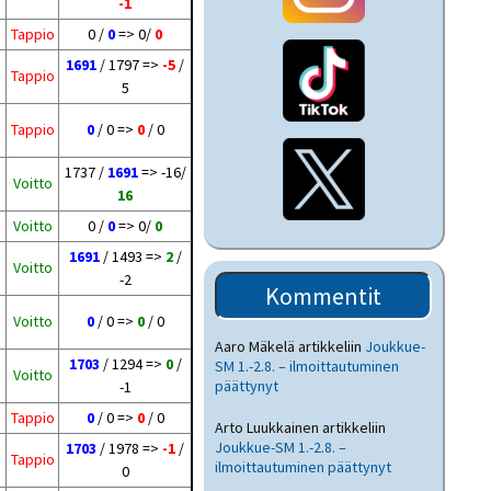
-1
Tappio
0 /
0
=> 0/
0
1691
/ 1797 =>
-5
/
Tappio
5
Tappio
0
/ 0 =>
0
/ 0
1737 /
1691
=> -16/
Voitto
16
Voitto
0 /
0
=> 0/
0
1691
/ 1493 =>
2
/
Voitto
-2
Kommentit
Voitto
0
/ 0 =>
0
/ 0
Aaro Mäkelä
artikkeliin
Joukkue-
1703
/ 1294 =>
0
/
SM 1.-2.8. – ilmoittautuminen
Voitto
päättynyt
-1
Tappio
0
/ 0 =>
0
/ 0
Arto Luukkainen
artikkeliin
Joukkue-SM 1.-2.8. –
1703
/ 1978 =>
-1
/
Tappio
ilmoittautuminen päättynyt
0