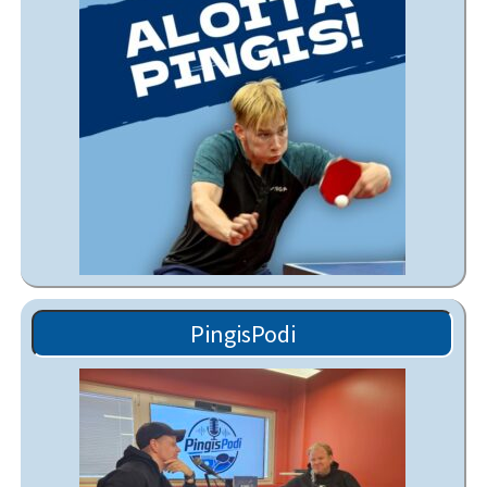
PingisPodi