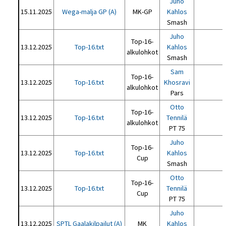
Juho
15.11.2025
Wega-malja GP (A)
MK-GP
Kahlos
Smash
Juho
Top-16-
13.12.2025
Top-16.txt
Kahlos
alkulohkot
Smash
Sam
Top-16-
13.12.2025
Top-16.txt
Khosravi
alkulohkot
Pars
Otto
Top-16-
13.12.2025
Top-16.txt
Tennilä
alkulohkot
PT 75
Juho
Top-16-
13.12.2025
Top-16.txt
Kahlos
Cup
Smash
Otto
Top-16-
13.12.2025
Top-16.txt
Tennilä
Cup
PT 75
Juho
13.12.2025
SPTL Gaalakilpailut (A)
MK
Kahlos