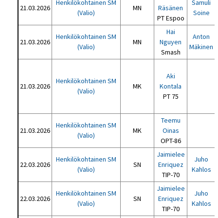
Henkilökohtainen SM
Samuli
21.03.2026
MN
Räsänen
(Valio)
Soine
PT Espoo
Hai
Henkilökohtainen SM
Anton
21.03.2026
MN
Nguyen
(Valio)
Mäkinen
Smash
Aki
Henkilökohtainen SM
21.03.2026
MK
Kontala
(Valio)
PT 75
Teemu
Henkilökohtainen SM
21.03.2026
MK
Oinas
(Valio)
OPT-86
Jaimielee
Henkilökohtainen SM
Juho
22.03.2026
SN
Enriquez
(Valio)
Kahlos
TIP-70
Jaimielee
Henkilökohtainen SM
Juho
22.03.2026
SN
Enriquez
(Valio)
Kahlos
TIP-70