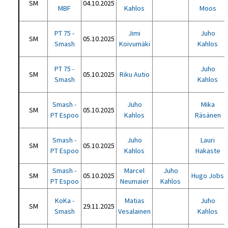
SM
04.10.2025
MBF
Kahlos
Moos
PT 75 -
Jimi
Juho
SM
05.10.2025
Smash
Koivumäki
Kahlos
PT 75 -
Juho
SM
05.10.2025
Riku Autio
Smash
Kahlos
Smash -
Juho
Mika
SM
05.10.2025
PT Espoo
Kahlos
Räsänen
Smash -
Juho
Lauri
SM
05.10.2025
PT Espoo
Kahlos
Hakaste
Smash -
Marcel
Juho
SM
05.10.2025
Hugo Jobs
PT Espoo
Neumaier
Kahlos
KoKa -
Matias
Juho
SM
29.11.2025
Smash
Vesalainen
Kahlos