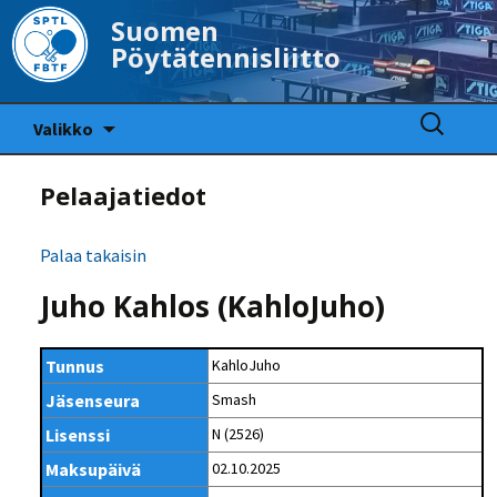
Suomen
Pöytätennisliitto
Siirry
Haku:
Valikko
sisältöön
Pelaajatiedot
Palaa takaisin
Juho Kahlos (KahloJuho)
Tunnus
KahloJuho
Jäsenseura
Smash
Lisenssi
N (2526)
Maksupäivä
02.10.2025