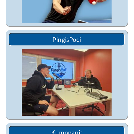
PingisPodi
Kumppanit