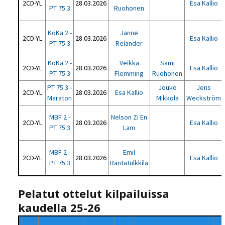
2CD-YL
28.03.2026
Esa Kallio
PT 75 3
Ruohonen
KoKa 2 -
Janne
2CD-YL
28.03.2026
Esa Kallio
PT 75 3
Relander
KoKa 2 -
Veikka
Sami
2CD-YL
28.03.2026
Esa Kallio
PT 75 3
Flemming
Ruohonen
PT 75 3 -
Jouko
Jens
2CD-YL
28.03.2026
Esa Kallio
Maraton
Mikkola
Weckström
MBF 2 -
Nelson Zi En
2CD-YL
28.03.2026
Esa Kallio
PT 75 3
Lam
MBF 2 -
Emil
2CD-YL
28.03.2026
Esa Kallio
PT 75 3
Rantatulkkila
Pelatut ottelut kilpailuissa
kaudella 25-26