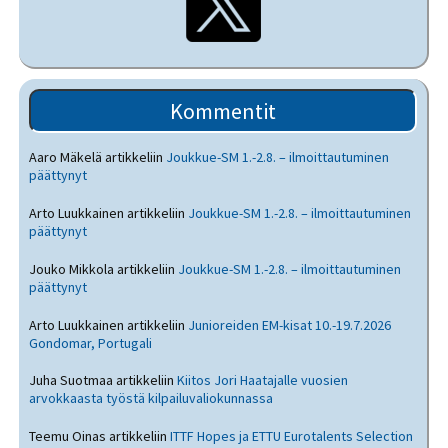
Kommentit
Aaro Mäkelä
artikkeliin
Joukkue-SM 1.-2.8. – ilmoittautuminen
päättynyt
Arto Luukkainen
artikkeliin
Joukkue-SM 1.-2.8. – ilmoittautuminen
päättynyt
Jouko Mikkola
artikkeliin
Joukkue-SM 1.-2.8. – ilmoittautuminen
päättynyt
Arto Luukkainen
artikkeliin
Junioreiden EM-kisat 10.-19.7.2026
Gondomar, Portugali
Juha Suotmaa
artikkeliin
Kiitos Jori Haatajalle vuosien
arvokkaasta työstä kilpailuvaliokunnassa
Teemu Oinas
artikkeliin
ITTF Hopes ja ETTU Eurotalents Selection