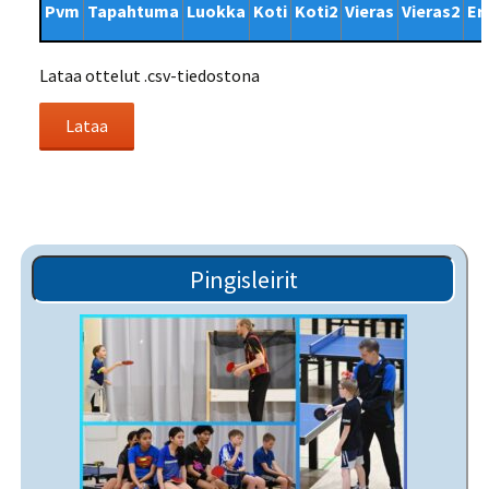
Pvm
Tapahtuma
Luokka
Koti
Koti2
Vieras
Vieras2
Er
Lataa ottelut .csv-tiedostona
Pingisleirit