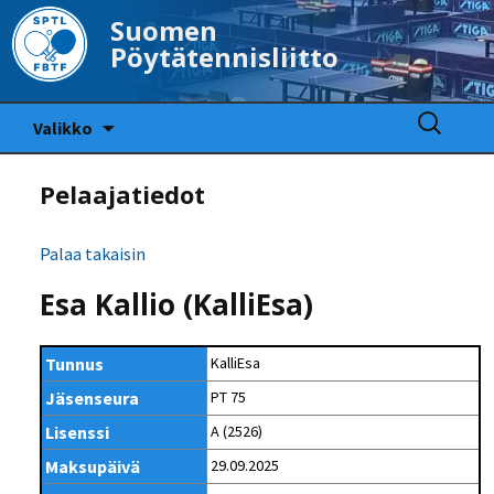
Suomen
Pöytätennisliitto
Siirry
Haku:
Valikko
sisältöön
Pelaajatiedot
Palaa takaisin
Esa Kallio (KalliEsa)
Tunnus
KalliEsa
Jäsenseura
PT 75
Lisenssi
A (2526)
Maksupäivä
29.09.2025