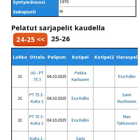
Syntymävuosi
1970
Sukupuoli
M
Pelatut sarjapelit kaudella
25-26
24-25 <<
Lohko
Ottelu
Pelipvm
Kotipel
Kotipel2
Vieraspel
UU - PT
Pekka
2C
04.10.2025
Esa Kallio
75 3
Karhunen
PT 75 3 -
Sami
2C
04.10.2025
Esa Kallio
KoKa 2
Ruohonen
PT 75 3 -
Max
2C
04.10.2025
Esa Kallio
KoKa 2
Takkavuori
KoKa 2 -
Sami