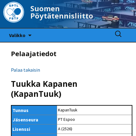
Suomen
Pöytätennisliitto
Siirry
Haku:
Valikko
sisältöön
Pelaajatiedot
Palaa takaisin
Tuukka Kapanen
(KapanTuuk)
Tunnus
KapanTuuk
Jäsenseura
PT Espoo
Lisenssi
A (2526)