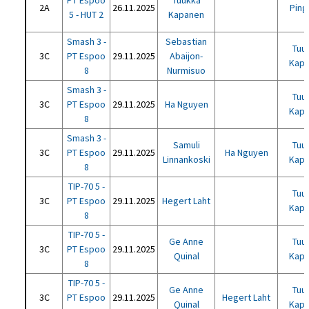
PT Espoo
Tuukka
2A
26.11.2025
Ping
5 - HUT 2
Kapanen
Smash 3 -
Sebastian
Tuu
3C
PT Espoo
29.11.2025
Abaijon-
Kap
8
Nurmisuo
Smash 3 -
Tuu
3C
PT Espoo
29.11.2025
Ha Nguyen
Kap
8
Smash 3 -
Samuli
Tuu
3C
PT Espoo
29.11.2025
Ha Nguyen
Linnankoski
Kap
8
TIP-70 5 -
Tuu
3C
PT Espoo
29.11.2025
Hegert Laht
Kap
8
TIP-70 5 -
Ge Anne
Tuu
3C
PT Espoo
29.11.2025
Quinal
Kap
8
TIP-70 5 -
Ge Anne
Tuu
3C
PT Espoo
29.11.2025
Hegert Laht
Quinal
Kap