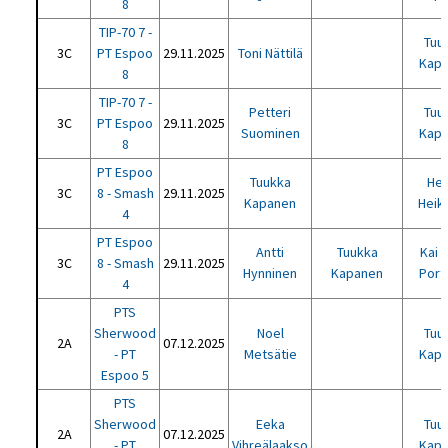
8
TIP-70 7 -
Tuu
3C
PT Espoo
29.11.2025
Toni Nättilä
Kap
8
TIP-70 7 -
Petteri
Tuu
3C
PT Espoo
29.11.2025
Suominen
Kap
8
PT Espoo
Tuukka
He
3C
8 - Smash
29.11.2025
Kapanen
Heik
4
PT Espoo
Antti
Tuukka
Kai 
3C
8 - Smash
29.11.2025
Hynninen
Kapanen
Port
4
PTS
Sherwood
Noel
Tuu
2A
07.12.2025
- PT
Metsätie
Kap
Espoo 5
PTS
Sherwood
Eeka
Tuu
2A
07.12.2025
- PT
Vihreälaakso
Kap