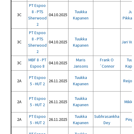
PT Espoo
8 - PTS
Tuukka
Jus
3C
04.10.2025
Sherwood
Kapanen
Pikkar
2
PT Espoo
8 - PTS
Tuukka
3C
04.10.2025
Jari Vu
Sherwood
Kapanen
2
MBF 8 - PT
Maris
Frank O
Tuu
3C
04.10.2025
Espoo 8
Jansons
´Connor
Kap
PT Espoo
Tuukka
2A
26.11.2025
Reijo 
5 - HUT 2
Kapanen
PT Espoo
Tuukka
2A
26.11.2025
Mikko
5 - HUT 2
Kapanen
PT Espoo
Tuukka
Subhrasankha
2A
26.11.2025
Ping
5 - HUT 2
Kapanen
Dey