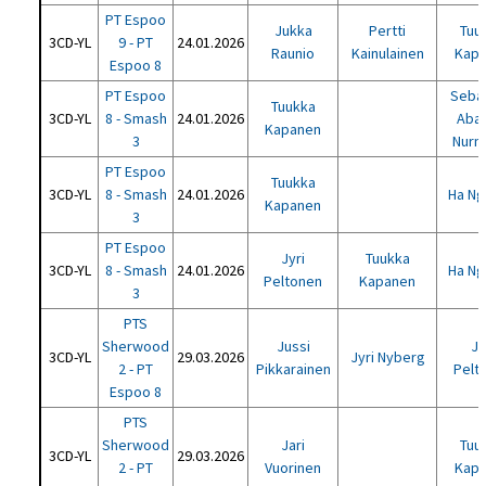
PT Espoo
Jukka
Pertti
Tuu
3CD-YL
9 - PT
24.01.2026
Raunio
Kainulainen
Kap
Espoo 8
PT Espoo
Sebas
Tuukka
3CD-YL
8 - Smash
24.01.2026
Abai
Kapanen
3
Nurm
PT Espoo
Tuukka
3CD-YL
8 - Smash
24.01.2026
Ha N
Kapanen
3
PT Espoo
Jyri
Tuukka
3CD-YL
8 - Smash
24.01.2026
Ha N
Peltonen
Kapanen
3
PTS
Sherwood
Jussi
Jy
3CD-YL
29.03.2026
Jyri Nyberg
2 - PT
Pikkarainen
Pelt
Espoo 8
PTS
Sherwood
Jari
Tuu
3CD-YL
29.03.2026
2 - PT
Vuorinen
Kap