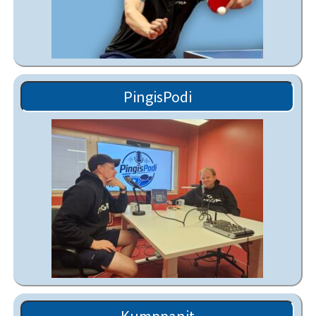
PingisPodi