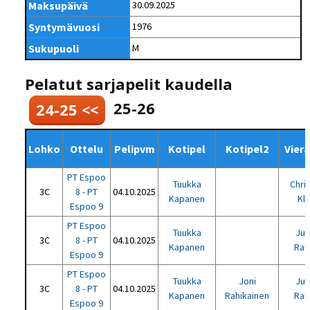
Maksupäivä
30.09.2025
Syntymävuosi
1976
Sukupuoli
M
Pelatut sarjapelit kaudella
25-26
24-25 <<
Lohko
Ottelu
Pelipvm
Kotipel
Kotipel2
Vier
PT Espoo
Tuukka
Chris
3C
8 - PT
04.10.2025
Kapanen
Kle
Espoo 9
PT Espoo
Tuukka
Ju
3C
8 - PT
04.10.2025
Kapanen
Rau
Espoo 9
PT Espoo
Tuukka
Joni
Ju
3C
8 - PT
04.10.2025
Kapanen
Rahikainen
Rau
Espoo 9