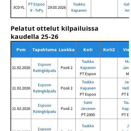
PT Espoo
Tuukka
Gabr
3CD-YL
29.03.2026
8 - TuPy
Kapanen
An
Pelatut ottelut kilpailuissa
kaudella 25-26
Pvm
Tapahtuma
Luokka
Koti
Koti2
Vie
Tuukka
Mar
Espoon
21.02.2026
Pooli 2
Kapanen
Jans
Ratingkilpailu
PT Espoo
MB
Tuukka
Jac
Espoon
21.02.2026
Pooli 2
Kapanen
Hell
Ratingkilpailu
PT Espoo
PT E
Sami
Tuu
Espoon
21.02.2026
Pooli 2
Järvinen
Kapa
Ratingkilpailu
PT-2000
PT E
Tuukka
Jy
Espoon