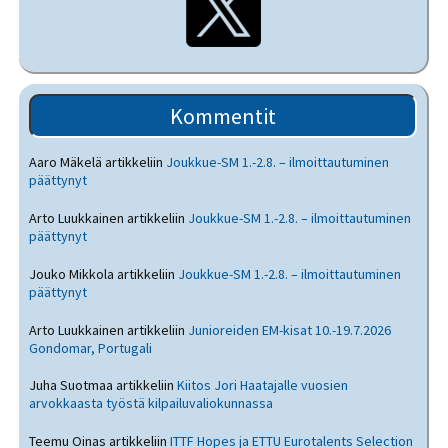
Kommentit
Aaro Mäkelä
artikkeliin
Joukkue-SM 1.-2.8. – ilmoittautuminen
päättynyt
Arto Luukkainen
artikkeliin
Joukkue-SM 1.-2.8. – ilmoittautuminen
päättynyt
Jouko Mikkola
artikkeliin
Joukkue-SM 1.-2.8. – ilmoittautuminen
päättynyt
Arto Luukkainen
artikkeliin
Junioreiden EM-kisat 10.-19.7.2026
Gondomar, Portugali
Juha Suotmaa
artikkeliin
Kiitos Jori Haatajalle vuosien
arvokkaasta työstä kilpailuvaliokunnassa
Teemu Oinas
artikkeliin
ITTF Hopes ja ETTU Eurotalents Selection