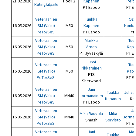
21.02.2026
Pooli 2
Kapanen
Pelt
Ratingkilpailu
PT Espoo
PT E
Veteraanien
Tuukka
Osk
16.05.2026
SM (Valio)
M50
Kapanen
Honka
PeTo/SeSi
PT Espoo
YN
Veteraanien
Markku
Tuu
16.05.2026
SM (Valio)
M50
Virnes
Kapa
PeTo/SeSi
PT Jyväskylä
PT E
Jussi
Veteraanien
Tuu
Pikkarainen
16.05.2026
SM (Valio)
M50
Kapa
PTS
PeTo/SeSi
PT E
Sherwood
Veteraanien
Jani
Tuukka
Juha A
16.05.2026
SM (Valio)
MN40
Jormanainen
Kapanen
Ko
PeTo/SeSi
PT Espoo
Veteraanien
Ja
Mika Rauvola
Mika
16.05.2026
SM (Valio)
MN40
Jorman
Smash
Sorvisto
PeTo/SeSi
PT E
Veteraanien
Jani
Mar
Tuukka