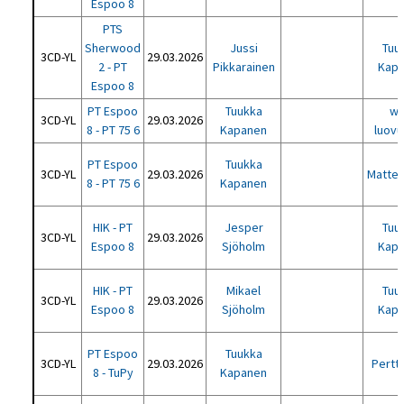
Espoo 8
PTS
Sherwood
Jussi
Tuu
3CD-YL
29.03.2026
2 - PT
Pikkarainen
Kap
Espoo 8
PT Espoo
Tuukka
wo
3CD-YL
29.03.2026
8 - PT 75 6
Kapanen
luovu
PT Espoo
Tuukka
3CD-YL
29.03.2026
Matteo
8 - PT 75 6
Kapanen
HIK - PT
Jesper
Tuu
3CD-YL
29.03.2026
Espoo 8
Sjöholm
Kap
HIK - PT
Mikael
Tuu
3CD-YL
29.03.2026
Espoo 8
Sjöholm
Kap
PT Espoo
Tuukka
3CD-YL
29.03.2026
Pertti
8 - TuPy
Kapanen