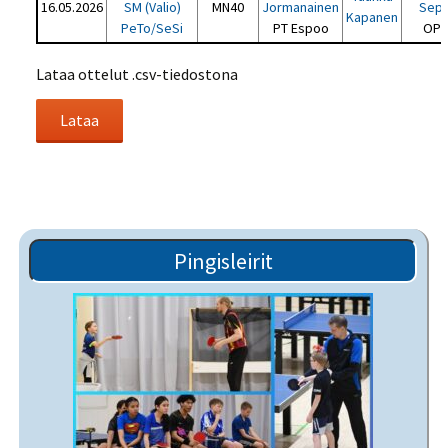
16.05.2026
SM (Valio)
MN40
Jormanainen
Sepp
Kapanen
PeTo/SeSi
PT Espoo
OPT
Lataa ottelut .csv-tiedostona
Pingisleirit