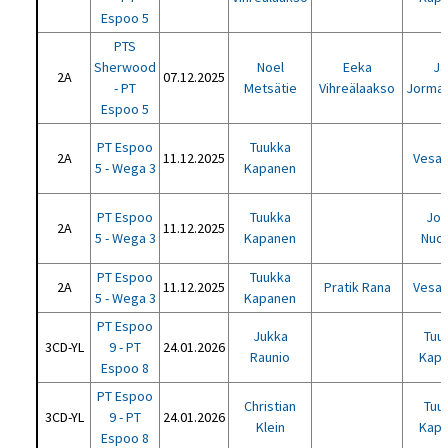
Espoo 5
PTS
Sherwood
Noel
Eeka
Ja
2A
07.12.2025
- PT
Metsätie
Vihreälaakso
Jorma
Espoo 5
PT Espoo
Tuukka
2A
11.12.2025
Vesa 
5 - Wega 3
Kapanen
PT Espoo
Tuukka
Jo
2A
11.12.2025
5 - Wega 3
Kapanen
Nuol
PT Espoo
Tuukka
2A
11.12.2025
Pratik Rana
Vesa 
5 - Wega 3
Kapanen
PT Espoo
Jukka
Tuu
3CD-YL
9 - PT
24.01.2026
Raunio
Kap
Espoo 8
PT Espoo
Christian
Tuu
3CD-YL
9 - PT
24.01.2026
Klein
Kap
Espoo 8