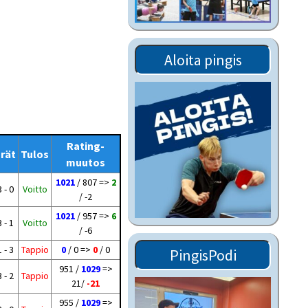
Tiedostot vanhoilta
sivuilta
Viestitiedotteet
Aloita pingis
vanhoilta sivuilta
Muut tiedotteet
Rating-
rät
Tulos
muutos
1021
/ 807 =>
2
3 - 0
Voitto
/ -2
1021
/ 957 =>
6
3 - 1
Voitto
/ -6
1 - 3
Tappio
0
/ 0 =>
0
/ 0
PingisPodi
951 /
1029
=>
3 - 2
Tappio
21/
-21
955 /
1029
=>