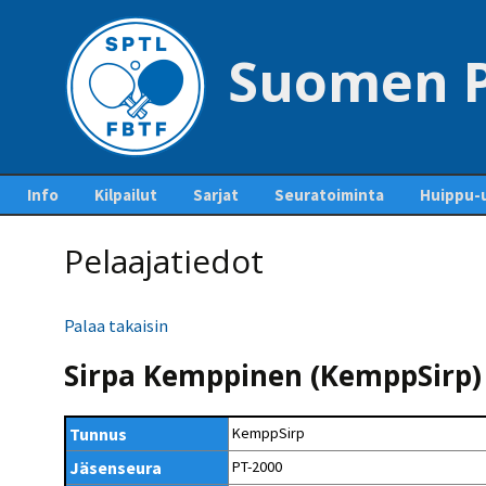
Suomen P
Siirry
Info
Kilpailut
Sarjat
Seuratoiminta
Huippu-u
sisältöön
Yhteystiedot – Contact
Tapahtumakalenteri
Sarjaottelupöytäkirjat
Jäsenseurat ja
Maajouk
us
Pelaajatiedot
ja sarjasäännöt
lisenssien hankinta
Kilpailuiden
Kansainvä
Pankkitilit ja liiton
ottelupohjia ja
Mestaruussarja
Seurakehitys
perimät maksut
lomakkeita
Pöytäte
Palaa takaisin
1-divisioona
Ohje lisenssien
polku
Pöytätennisrahasto
Kilpailutiedotteet ja -
ostamiseen
tiedostot
2-divisioona
SUEK
Sirpa Kemppinen (KemppSirp)
Säännöt
Kurinpitosäännöt
Lisenssihinnat 2025 –
Ylituomarin
2026
3-divisioona
raporttiohjeet
Liittokokoukset
Tunnus
KemppSirp
Seuran perustaminen
4-divisioona
GP-kilpailut
Hallitus
Jäsenseura
PT-2000
Pelaajalistat ja lisenssit
5-divisioona