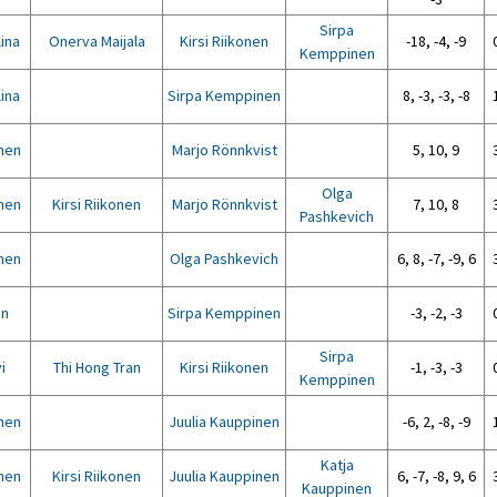
Sirpa
ina
Onerva Maijala
Kirsi Riikonen
-18, -4, -9
Kemppinen
ina
Sirpa Kemppinen
8, -3, -3, -8
nen
Marjo Rönnkvist
5, 10, 9
Olga
nen
Kirsi Riikonen
Marjo Rönnkvist
7, 10, 8
Pashkevich
nen
Olga Pashkevich
6, 8, -7, -9, 6
an
Sirpa Kemppinen
-3, -2, -3
Sirpa
i
Thi Hong Tran
Kirsi Riikonen
-1, -3, -3
Kemppinen
nen
Juulia Kauppinen
-6, 2, -8, -9
Katja
nen
Kirsi Riikonen
Juulia Kauppinen
6, -7, -8, 9, 6
Kauppinen