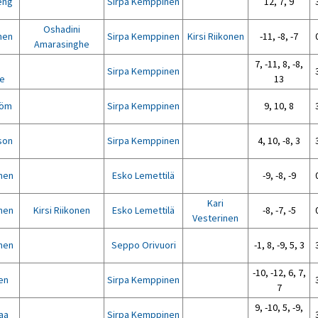
eng
Sirpa Kemppinen
12, 7, 9
Oshadini
inen
Sirpa Kemppinen
Kirsi Riikonen
-11, -8, -7
Amarasinghe
7, -11, 8, -8,
Sirpa Kemppinen
e
13
röm
Sirpa Kemppinen
9, 10, 8
son
Sirpa Kemppinen
4, 10, -8, 3
nen
Esko Lemettilä
-9, -8, -9
Kari
nen
Kirsi Riikonen
Esko Lemettilä
-8, -7, -5
Vesterinen
nen
Seppo Orivuori
-1, 8, -9, 5, 3
-10, -12, 6, 7,
en
Sirpa Kemppinen
7
9, -10, 5, -9,
aa
Sirpa Kemppinen