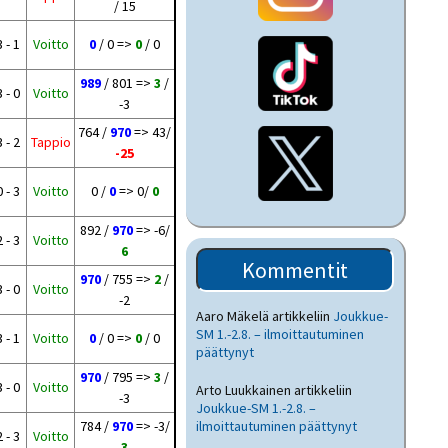
/ 15
3 - 1
Voitto
0
/ 0 =>
0
/ 0
989
/ 801 =>
3
/
3 - 0
Voitto
-3
764 /
970
=> 43/
3 - 2
Tappio
-25
0 - 3
Voitto
0 /
0
=> 0/
0
892 /
970
=> -6/
2 - 3
Voitto
6
Kommentit
970
/ 755 =>
2
/
3 - 0
Voitto
-2
Aaro Mäkelä
artikkeliin
Joukkue-
SM 1.-2.8. – ilmoittautuminen
3 - 1
Voitto
0
/ 0 =>
0
/ 0
päättynyt
970
/ 795 =>
3
/
3 - 0
Voitto
Arto Luukkainen
artikkeliin
-3
Joukkue-SM 1.-2.8. –
784 /
970
=> -3/
ilmoittautuminen päättynyt
2 - 3
Voitto
3