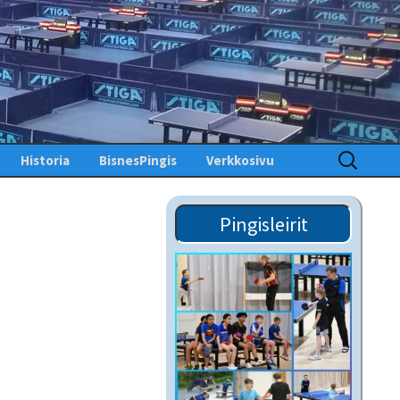
Haku:
Historia
BisnesPingis
Verkkosivu
Pöytätenniksen historia
Kirjaudu sisään
Suomessa
Pingisleirit
Toimintosivu
Kunniagalleria – Hall of
Fame
Etusivu
Ansiomerkit
PingisTV
Lehdistötiedotteet
Tekniset tiedotteet
us
gistiedotteet
Finlandia Open winners
Palaute
Pöytätennislehtiä PDF-
muodossa