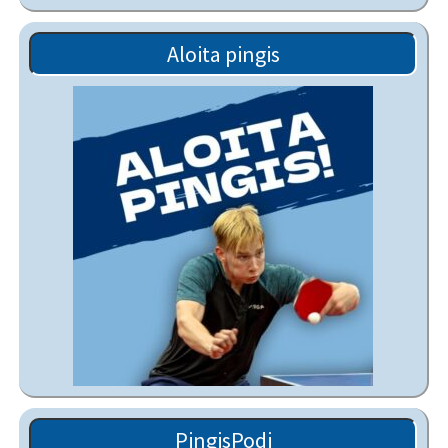
Aloita pingis
PingisPodi