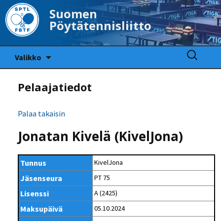
Suomen
Pöytätennisliitto
Siirry
Haku:
Valikko
sisältöön
Pelaajatiedot
Palaa takaisin
Jonatan Kivelä (KivelJona)
Tunnus
KivelJona
Jäsenseura
PT 75
Lisenssi
A (2425)
Maksupäivä
05.10.2024