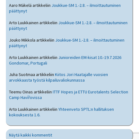
Aaro Mäkelä
artikkeliin
Joukkue-SM 1.-2.8. – ilmoittautuminen
päättynyt
Arto Luukkainen
artikkeliin
Joukkue-SM 1.-2.8. – ilmoittautuminen
päättynyt
Jouko Mikkola
artikkeliin
Joukkue-SM 1.-2.8. – ilmoittautuminen
päättynyt
Arto Luukkainen
artikkeliin
Junioreiden EM-kisat 10.-19.7.2026
Gondomar, Portugali
Juha Suotmaa
artikkeliin
Kiitos Jori Haatajalle vuosien
arvokkaasta työstä kilpailuvaliokunnassa
Teemu Oinas
artikkeliin
ITTF Hopes ja ETTU Eurotalents Selection
Camp Havířovissa
Arto Luukkainen
artikkeliin
Yhteenveto SPTL:n hallituksen
kokouksesta 1.6.
Näytä kaikki kommentit