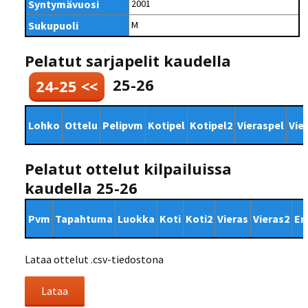
Syntymävuosi
2001
Sukupuoli
M
Pelatut sarjapelit kaudella
25-26
24-25 <<
Lohko
Ottelu
Pelipvm
Kotipel
Kotipel2
Vieraspel
Vie
Pelatut ottelut kilpailuissa
kaudella 25-26
Pvm
Tapahtuma
Luokka
Koti
Koti2
Vieras
Vieras2
Er
Lataa ottelut .csv-tiedostona