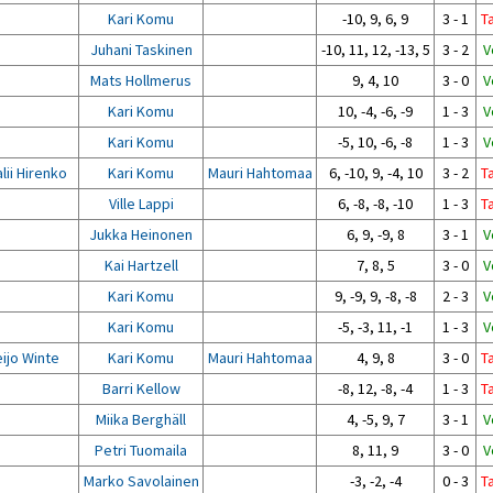
Kari Komu
-10, 9, 6, 9
3 - 1
T
Juhani Taskinen
-10, 11, 12, -13, 5
3 - 2
V
Mats Hollmerus
9, 4, 10
3 - 0
V
Kari Komu
10, -4, -6, -9
1 - 3
V
Kari Komu
-5, 10, -6, -8
1 - 3
V
alii Hirenko
Kari Komu
Mauri Hahtomaa
6, -10, 9, -4, 10
3 - 2
T
Ville Lappi
6, -8, -8, -10
1 - 3
T
Jukka Heinonen
6, 9, -9, 8
3 - 1
V
Kai Hartzell
7, 8, 5
3 - 0
V
Kari Komu
9, -9, 9, -8, -8
2 - 3
V
Kari Komu
-5, -3, 11, -1
1 - 3
V
ijo Winte
Kari Komu
Mauri Hahtomaa
4, 9, 8
3 - 0
T
Barri Kellow
-8, 12, -8, -4
1 - 3
T
Miika Berghäll
4, -5, 9, 7
3 - 1
V
Petri Tuomaila
8, 11, 9
3 - 0
V
Marko Savolainen
-3, -2, -4
0 - 3
T