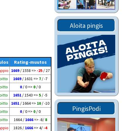
Tiedostot vanhoilta
sivuilta
Viestitiedotteet
Aloita pingis
vanhoilta sivuilta
Muut tiedotteet
ulos
Rating-muutos
appio
1669
/ 1558 =>
-25
/ 27
oitto
1669
/ 1631 =>
7
/ -7
oitto
0
/ 0 =>
0
/ 0
oitto
1651
/ 1543 =>
5
/ -5
oitto
1651
/ 1664 =>
10
/ -10
PingisPodi
oitto
0
/ 0 =>
0
/ 0
oitto
1664 /
1666
=> -8/
8
appio
1826 /
1666
=> 4/
-4