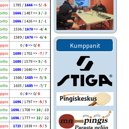
appio
1785 /
1666
=> 5/
-5
oitto
1666
/ 1487 =>
3
/ -3
oitto
1666
/ 1426 =>
1
/ -1
oitto
1536 /
1670
=> -4/
4
oitto
1589 /
1670
=> -6/
6
Kumppanit
appio
0 /
0
=> 0/
0
appio
1680
/ 1702 =>
-7
/ 7
oitto
1680
/ 1579 =>
5
/ -5
oitto
1680
/ 1640 =>
7
/ -7
oitto
1566 /
1685
=> -5/
5
oitto
1635 /
1685
=> -7/
7
appio
0 /
0
=> 0/
0
appio
1696
/ 1797 =>
-5
/ 5
oitto
1696
/ 1708 =>
10
/ -10
oitto
1696
/ 1777 =>
22
/ -22
appio
1723
/ 1838 =>
-5
/ 5