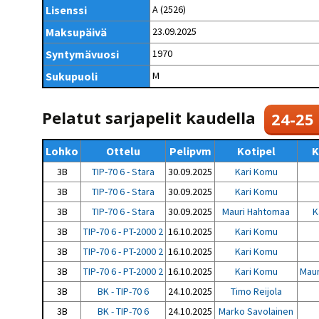
Kilpailujärjestäjien
Valiokunnat
Lisenssi
A (2526)
ohjeet
Seurasiirrot
6-divisioona
Strategia 2025-2030
Maksupäivä
23.09.2025
Rating-artikkelit
Kisajärjestäjien
Sarjatiedotteet
dokumentit
Syntymävuosi
1970
Vastuullisuus
Ilmoita epäasiallisesta
Rating-manuaali
käytöksestä
Pelipaikat ja
Sukupuoli
M
Seuratiedotteet
NETU in English
joukkueiden
Julkaistut Rating-listat
Päivärating
yhteyshenkilöt
Hallintosääntö
Tietosuoja
Pelatut sarjapelit kaudella
24-25
Lohko
Ottelu
Pelipvm
Kotipel
K
3B
TIP-70 6 - Stara
30.09.2025
Kari Komu
3B
TIP-70 6 - Stara
30.09.2025
Kari Komu
3B
TIP-70 6 - Stara
30.09.2025
Mauri Hahtomaa
K
3B
TIP-70 6 - PT-2000 2
16.10.2025
Kari Komu
3B
TIP-70 6 - PT-2000 2
16.10.2025
Kari Komu
3B
TIP-70 6 - PT-2000 2
16.10.2025
Kari Komu
Mau
3B
BK - TIP-70 6
24.10.2025
Timo Reijola
3B
BK - TIP-70 6
24.10.2025
Marko Savolainen