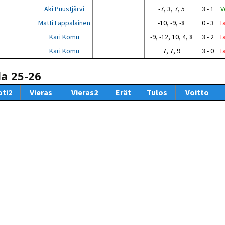
Aki Puustjärvi
-7, 3, 7, 5
3 - 1
V
Matti Lappalainen
-10, -9, -8
0 - 3
T
Kari Komu
-9, -12, 10, 4, 8
3 - 2
T
Kari Komu
7, 7, 9
3 - 0
T
la 25-26
oti2
Vieras
Vieras2
Erät
Tulos
Voitto