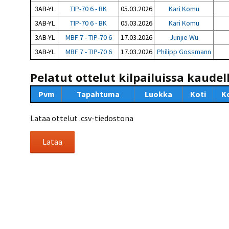
3AB-YL
TIP-70 6 - BK
05.03.2026
Kari Komu
3AB-YL
TIP-70 6 - BK
05.03.2026
Kari Komu
3AB-YL
MBF 7 - TIP-70 6
17.03.2026
Junjie Wu
3AB-YL
MBF 7 - TIP-70 6
17.03.2026
Philipp Gossmann
Pelatut ottelut kilpailuissa kaudel
Pvm
Tapahtuma
Luokka
Koti
K
Lataa ottelut .csv-tiedostona