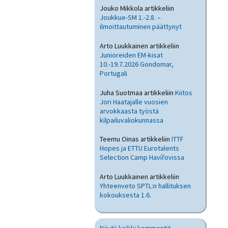
Jouko Mikkola
artikkeliin
Joukkue-SM 1.-2.8. –
ilmoittautuminen päättynyt
Arto Luukkainen
artikkeliin
Junioreiden EM-kisat
10.-19.7.2026 Gondomar,
Portugali
Juha Suotmaa
artikkeliin
Kiitos
Jori Haatajalle vuosien
arvokkaasta työstä
kilpailuvaliokunnassa
Teemu Oinas
artikkeliin
ITTF
Hopes ja ETTU Eurotalents
Selection Camp Havířovissa
Arto Luukkainen
artikkeliin
Yhteenveto SPTL:n hallituksen
kokouksesta 1.6.