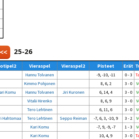
Venyttely
pöytätenniksessä-opas
Olkapäävammojen
ennaltaehkäisevä
harjoitusopas
pöytätennispelaajille
Leirit
EU-Erasmus:
Maahanmuuttajien
25-26
 <<
kotouttaminen ja
sukupuolten tasa-arvo
pöytätenniksessä
otipel2
Vieraspel
Vieraspel2
Pisteet
Erät
T
kattavan osallisuuden
kautta
Hannu Tolvanen
-9, -10, -11
0 - 3
T
Kimmo Pohjonen
8, 6, 2
3 - 0
V
ari Komu
Hannu Tolvanen
Jiri Kuronen
6, 14, 4
3 - 0
V
Vitalii Hirenko
8, 6, 9
3 - 0
V
Tero Lehtinen
6, 11, 6
3 - 0
V
ri Hahtomaa
Tero Lehtinen
Seppo Reiman
-7, 6, 3, -10, 9
3 - 2
V
Kari Komu
-7, 9, -9, -7
1 - 3
V
Kari Komu
10, 4, 9
3 - 0
T