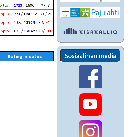
oitto
1723
/ 1696 =>
7
/ -7
appio
1723
/ 1647 =>
-21
/ 21
appio
1835 /
1704
=> 4/
-4
appio
1673 /
1704
=> 13/
-13
Sosiaalinen media
Rating-muutos