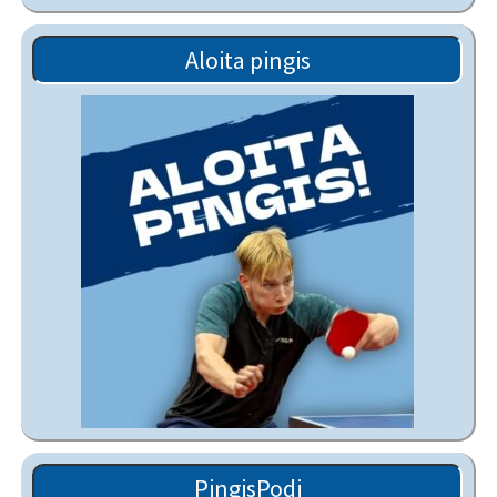
Aloita pingis
PingisPodi