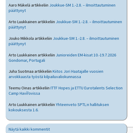
Aaro Mäkelä
artikkeliin
Joukkue-SM 1.-2.8. – ilmoittautuminen
päättynyt
Arto Luukkainen
artikkeliin
Joukkue-SM 1.-2.8. – ilmoittautuminen
päättynyt
Jouko Mikkola
artikkeliin
Joukkue-SM 1.-2.8. – ilmoittautuminen
päättynyt
Arto Luukkainen
artikkeliin
Junioreiden EM-kisat 10.-19.7.2026
Gondomar, Portugali
Juha Suotmaa
artikkeliin
Kiitos Jori Haatajalle vuosien
arvokkaasta työstä kilpailuvaliokunnassa
Teemu Oinas
artikkeliin
ITTF Hopes ja ETTU Eurotalents Selection
Camp Havířovissa
Arto Luukkainen
artikkeliin
Yhteenveto SPTL:n hallituksen
kokouksesta 1.6.
Näytä kaikki kommentit