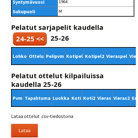
Syntymävuosi
1964
Sukupuoli
M
Pelatut sarjapelit kaudella
25-26
24-25 <<
Lohko
Ottelu
Pelipvm
Kotipel
Kotipel2
Vieraspel
Vie
Pelatut ottelut kilpailuissa
kaudella 25-26
Pvm
Tapahtuma
Luokka
Koti
Koti2
Vieras
Vieras2
Er
Lataa ottelut .csv-tiedostona