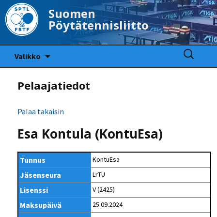
Suomen
Pöytätennisliitto
Siirry
Haku:
Valikko
sisältöön
Pelaajatiedot
Palaa takaisin
Esa Kontula (KontuEsa)
Tunnus
KontuEsa
Jäsenseura
LrTU
Lisenssi
V (2425)
Maksupäivä
25.09.2024