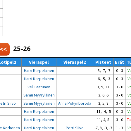
Venyttely
pöytätenniksessä-opas
Olkapäävammojen
ennaltaehkäisevä
harjoitusopas
pöytätennispelaajille
Leirit
EU-Erasmus:
Maahanmuuttajien
25-26
 <<
kotouttaminen ja
sukupuolten tasa-arvo
pöytätenniksessä
Kotipel2
Vieraspel
Vieraspel2
Pisteet
Erät
T
kattavan osallisuuden
kautta
Harri Korpelainen
-3, -7, -7
0 - 3
Vo
Harri Korpelainen
-6, -5, -3
0 - 3
Vo
Veli Laatunen
3, 5, 11
3 - 0
Vo
Samu Myyryläinen
3, 6, 6
3 - 0
Vo
etri Siivo
Samu Myyryläinen
Anna Pokynboroda
2, 5, 8
3 - 0
Vo
Harri Korpelainen
-11, -4, -5
0 - 3
Vo
Harri Korpelainen
11, 4, 8
3 - 0
Ta
e Korhonen
Harri Korpelainen
Petri Siivo
-7, 8, -3, -7
1 - 3
Vo