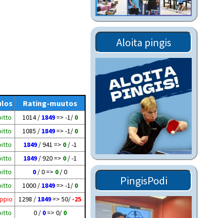
Tiedostot vanhoilta
sivuilta
Viestitiedotteet
Aloita pingis
vanhoilta sivuilta
Muut tiedotteet
ulos
Rating-muutos
itto
1014 /
1849
=> -1/
0
itto
1085 /
1849
=> -1/
0
itto
1849
/ 941 =>
0
/ -1
itto
1849
/ 920 =>
0
/ -1
itto
0
/ 0 =>
0
/ 0
PingisPodi
itto
1000 /
1849
=> -1/
0
ppio
1298 /
1849
=> 50/
-25
itto
0 /
0
=> 0/
0