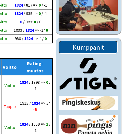
itto
1824
/ 817 =>
0
/ -1
itto
1824
/ 939 =>
0
/ -1
itto
0
/ 0 =>
0
/ 0
itto
1033 /
1824
=> -1/
0
itto
980 /
1824
=> -1/
0
Kumppanit
Rating-
s
Voitto
muutos
1824
/ 1398 =>
0
/
Voitto
-1
1915 /
1824
=> 5/
Tappio
-5
1824
/ 1559 =>
1
/
Voitto
-1