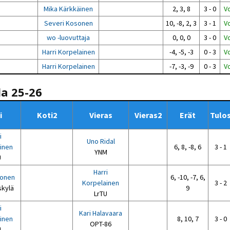
Mika Kärkkäinen
2, 3, 8
3 - 0
Vo
Severi Kosonen
10, -8, 2, 3
3 - 1
Vo
wo -luovuttaja
0, 0, 0
3 - 0
Vo
Harri Korpelainen
-4, -5, -3
0 - 3
Vo
Harri Korpelainen
-7, -3, -9
0 - 3
Vo
la 25-26
i
Koti2
Vieras
Vieras2
Erät
Tulo
i
Uno Ridal
inen
6, 8, -8, 6
3 - 1
YNM
U
Harri
honen
6, -10, -7, 6,
Korpelainen
3 - 2
skylä
9
LrTU
i
Kari Halavaara
inen
8, 10, 7
3 - 0
OPT-86
U