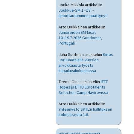
Jouko Mikkola
artikkeliin
Joukkue-SM 1.-2.8. –
ilmoittautuminen päättynyt
Arto Luukkainen
artikkeliin
Junioreiden EM-kisat
10.-19.7.2026 Gondomar,
Portugali
Juha Suotmaa
artikkeliin
Kiitos
Jori Haatajalle vuosien
arvokkaasta työstä
kilpailuvaliokunnassa
Teemu Oinas
artikkeliin
ITTF
Hopes ja ETTU Eurotalents
Selection Camp Havířovissa
Arto Luukkainen
artikkeliin
Yhteenveto SPTL:n hallituksen
kokouksesta 1.6.