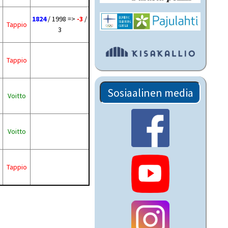
1824
/ 1998 =>
-3
/
Tappio
3
Tappio
Sosiaalinen media
Voitto
Voitto
Tappio