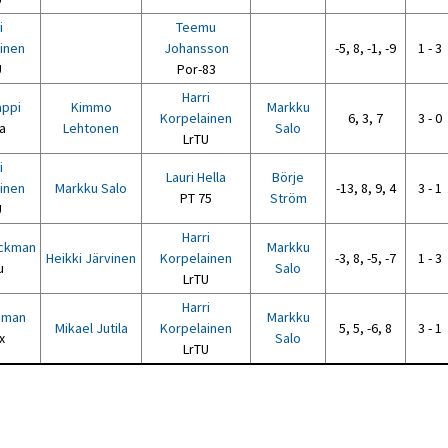
i
Teemu
inen
Johansson
-5, 8, -1, -9
1 - 3
U
Por-83
Harri
appi
Kimmo
Markku
Korpelainen
6, 3, 7
3 - 0
a
Lehtonen
Salo
LrTU
i
Lauri Hella
Börje
inen
Markku Salo
-13, 8, 9, 4
3 - 1
PT 75
Ström
U
Harri
äckman
Markku
Heikki Järvinen
Korpelainen
-3, 8, -5, -7
1 - 3
u
Salo
LrTU
Harri
gman
Markku
Mikael Jutila
Korpelainen
5, 5, -6, 8
3 - 1
x
Salo
LrTU