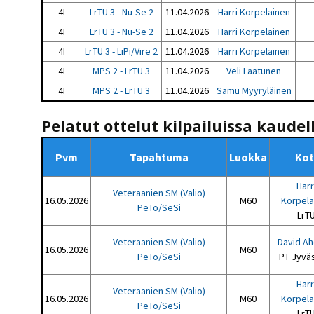
4I
LrTU 3 - Nu-Se 2
11.04.2026
Harri Korpelainen
4I
LrTU 3 - Nu-Se 2
11.04.2026
Harri Korpelainen
4I
LrTU 3 - LiPi/Vire 2
11.04.2026
Harri Korpelainen
4I
MPS 2 - LrTU 3
11.04.2026
Veli Laatunen
4I
MPS 2 - LrTU 3
11.04.2026
Samu Myyryläinen
Pelatut ottelut kilpailuissa kaudel
Pvm
Tapahtuma
Luokka
Kot
Harr
Veteraanien SM (Valio)
16.05.2026
M60
Korpela
PeTo/SeSi
LrT
Veteraanien SM (Valio)
David A
16.05.2026
M60
PeTo/SeSi
PT Jyvä
Harr
Veteraanien SM (Valio)
16.05.2026
M60
Korpela
PeTo/SeSi
LrT