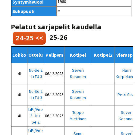
Syntymävuosi
1960
Sukupuoli
M
Pelatut sarjapelit kaudella
25-26
24-25 <<
Lohko
Ottelu
Pelipvm
Kotipel
Kotipel2
Vieraspe
Nu-Se 2
Severi
Harri
4I
06.12.2025
- LrTU 3
Kosonen
Korpelain
Nu-Se 2
Severi
4I
06.12.2025
Petri Siiv
- LrTU 3
Kosonen
LiPi/Vire
Teppo
Severi
4I
2 - Nu-
06.12.2025
Miettinen
Kosonen
Se 2
LiPi/Vire
Simo
Severi