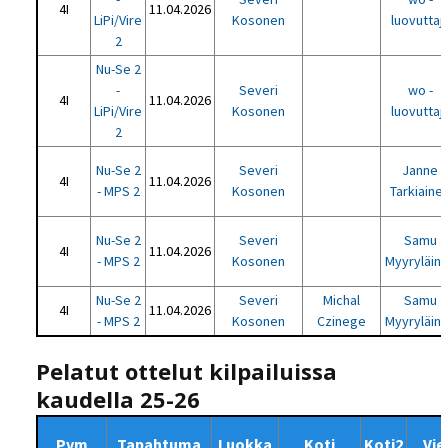
4I
11.04.2026
LiPi/Vire
Kosonen
luovuttaj
2
Nu-Se 2
-
Severi
wo -
4I
11.04.2026
LiPi/Vire
Kosonen
luovuttaj
2
Nu-Se 2
Severi
Janne
4I
11.04.2026
- MPS 2
Kosonen
Tarkiaine
Nu-Se 2
Severi
Samu
4I
11.04.2026
- MPS 2
Kosonen
Myyryläin
Nu-Se 2
Severi
Michal
Samu
4I
11.04.2026
- MPS 2
Kosonen
Czinege
Myyryläin
Pelatut ottelut kilpailuissa
kaudella 25-26
Pvm
Tapahtuma
Luokka
Koti
Koti2
Vie