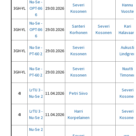
Nu-Se -
Severi
Hannu
3GH-YL
OPT-86
29.03.2026
Kosonen
Vuoste
6
Nu-Se -
Santeri
Severi
Kari
3GH-YL
OPT-86
29.03.2026
Korhonen
Kosonen
Halavaar
6
Nu-Se -
Severi
Aukusti
3GH-YL
29.03.2026
PT-60 2
Kosonen
Lindgren
Nu-Se -
Severi
Nuutti
3GH-YL
29.03.2026
PT-60 2
Kosonen
Timonen
LrTU 3 -
Severi
4I
11.04.2026
Petri Siivo
Nu-Se 2
Kosonen
LrTU 3 -
Harri
Severi
4I
11.04.2026
Nu-Se 2
Korpelainen
Kosonen
Nu-Se 2
-
Severi
wo -