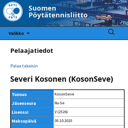
Suomen
Pöytätennisliitto
Siirry
Haku:
Valikko
sisältöön
Pelaajatiedot
Palaa takaisin
Severi Kosonen (KosonSeve)
Tunnus
KosonSeve
Jäsenseura
Nu-Se
Lisenssi
V (2526)
Maksupäivä
05.10.2025