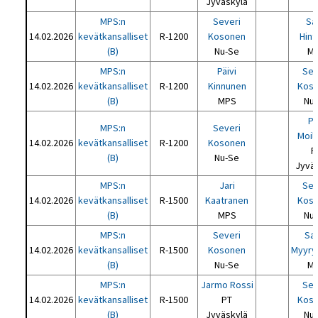
Jyväskylä
MPS:n
Severi
Sa
14.02.2026
kevätkansalliset
R-1200
Kosonen
Hint
(B)
Nu-Se
M
MPS:n
Päivi
Sev
14.02.2026
kevätkansalliset
R-1200
Kinnunen
Kos
(B)
MPS
Nu
Pa
MPS:n
Severi
Moil
14.02.2026
kevätkansalliset
R-1200
Kosonen
P
(B)
Nu-Se
Jyvä
MPS:n
Jari
Sev
14.02.2026
kevätkansalliset
R-1500
Kaatranen
Kos
(B)
MPS
Nu
MPS:n
Severi
Sa
14.02.2026
kevätkansalliset
R-1500
Kosonen
Myyry
(B)
Nu-Se
M
MPS:n
Jarmo Rossi
Sev
14.02.2026
kevätkansalliset
R-1500
PT
Kos
(B)
Jyväskylä
Nu