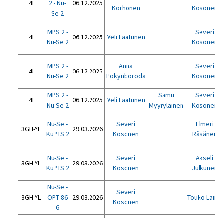
4I
2 - Nu-
06.12.2025
Korhonen
Kosonen
Se 2
MPS 2 -
Severi
4I
06.12.2025
Veli Laatunen
Nu-Se 2
Kosonen
MPS 2 -
Anna
Severi
4I
06.12.2025
Nu-Se 2
Pokynboroda
Kosonen
MPS 2 -
Samu
Severi
4I
06.12.2025
Veli Laatunen
Nu-Se 2
Myyryläinen
Kosonen
Nu-Se -
Severi
Elmeri
3GH-YL
29.03.2026
KuPTS 2
Kosonen
Räsänen
Nu-Se -
Severi
Akseli
3GH-YL
29.03.2026
KuPTS 2
Kosonen
Julkunen
Nu-Se -
Severi
3GH-YL
OPT-86
29.03.2026
Touko Lai
Kosonen
6