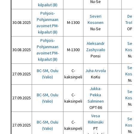
Nu-Se
kilpailut (B)
Pohjois-
Severi
Den
Pohjanmaan
30.08.2025
M-1300
Kosonen
Trof
avoimet PM-
Nu-Se
OPT
kilpailut (B)
Pohjois-
Aleksandr
Sev
Pohjanmaan
30.08.2025
M-1300
Zashyvailo
Kos
avoimet PM-
Ponsi
Nu
kilpailut (B)
Sev
BC-SM, Oulu
C-
Juha Arvola
27.09.2025
Kos
(Valio)
kaksinpeli
KoKu
Nu
Jukka-
Sev
BC-SM, Oulu
C-
Pekka
27.09.2025
Kos
(Valio)
kaksinpeli
Salminen
Nu
OPT-86
Vesa
Sev
BC-SM, Oulu
C-
Riihimäki
27.09.2025
Kos
(Valio)
kaksinpeli
PT
Nu