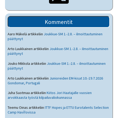
Kommentit
Aaro Mäkelä
artikkeliin
Joukkue-SM 1.-2.8. – ilmoittautuminen
päättynyt
Arto Luukkainen
artikkeliin
Joukkue-SM 1.-2.8. – ilmoittautuminen
päättynyt
Jouko Mikkola
artikkeliin
Joukkue-SM 1.-2.8. – ilmoittautuminen
päättynyt
Arto Luukkainen
artikkeliin
Junioreiden EM-kisat 10.-19.7.2026
Gondomar, Portugali
Juha Suotmaa
artikkeliin
Kiitos Jori Haatajalle vuosien
arvokkaasta työstä kilpailuvaliokunnassa
Teemu Oinas
artikkeliin
ITTF Hopes ja ETTU Eurotalents Selection
Camp Havířovissa