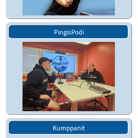
PingisPodi
Kumppanit