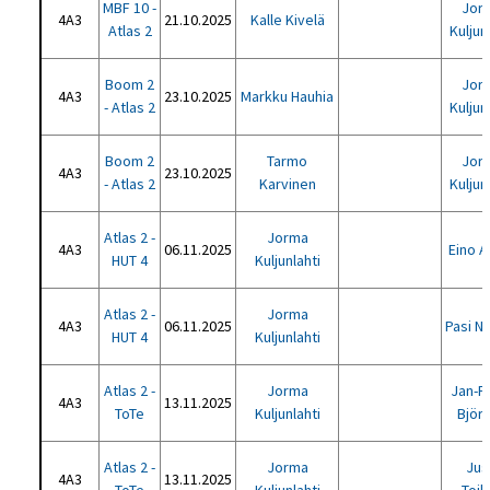
MBF 10 -
Jor
4A3
21.10.2025
Kalle Kivelä
Atlas 2
Kuljun
Boom 2
Jor
4A3
23.10.2025
Markku Hauhia
- Atlas 2
Kuljun
Boom 2
Tarmo
Jor
4A3
23.10.2025
- Atlas 2
Karvinen
Kuljun
Atlas 2 -
Jorma
4A3
06.11.2025
Eino A
HUT 4
Kuljunlahti
Atlas 2 -
Jorma
4A3
06.11.2025
Pasi Ni
HUT 4
Kuljunlahti
Atlas 2 -
Jorma
Jan-P
4A3
13.11.2025
ToTe
Kuljunlahti
Björk
Atlas 2 -
Jorma
Jus
4A3
13.11.2025