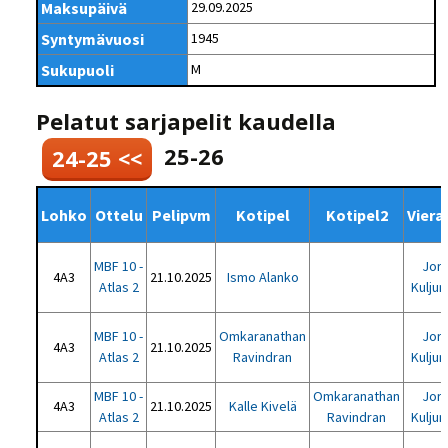
Maksupäivä
29.09.2025
Syntymävuosi
1945
Sukupuoli
M
Pelatut sarjapelit kaudella
25-26
24-25 <<
Lohko
Ottelu
Pelipvm
Kotipel
Kotipel2
Viera
MBF 10 -
Jor
4A3
21.10.2025
Ismo Alanko
Atlas 2
Kuljun
MBF 10 -
Omkaranathan
Jor
4A3
21.10.2025
Atlas 2
Ravindran
Kuljun
MBF 10 -
Omkaranathan
Jor
4A3
21.10.2025
Kalle Kivelä
Atlas 2
Ravindran
Kuljun