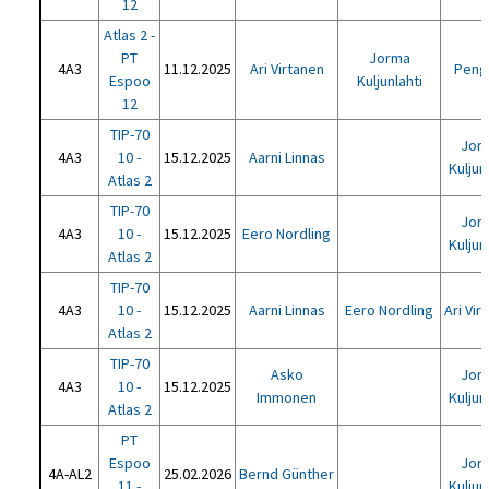
12
Atlas 2 -
PT
Jorma
4A3
11.12.2025
Ari Virtanen
Peng 
Espoo
Kuljunlahti
12
TIP-70
Jor
4A3
10 -
15.12.2025
Aarni Linnas
Kuljun
Atlas 2
TIP-70
Jor
4A3
10 -
15.12.2025
Eero Nordling
Kuljun
Atlas 2
TIP-70
4A3
10 -
15.12.2025
Aarni Linnas
Eero Nordling
Ari Vir
Atlas 2
TIP-70
Asko
Jor
4A3
10 -
15.12.2025
Immonen
Kuljun
Atlas 2
PT
Espoo
Jor
4A-AL2
25.02.2026
Bernd Günther
11 -
Kuljun