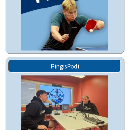
PingisPodi