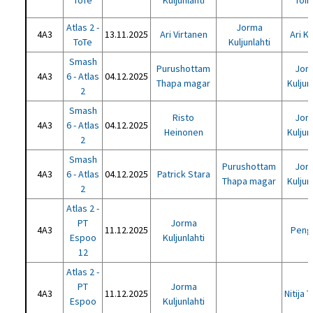
ToTe
Kuljunlahti
Toik
Atlas 2 -
Jorma
4A3
13.11.2025
Ari Virtanen
Ari K
ToTe
Kuljunlahti
Smash
Purushottam
Jor
4A3
6 - Atlas
04.12.2025
Thapa magar
Kuljun
2
Smash
Risto
Jor
4A3
6 - Atlas
04.12.2025
Heinonen
Kuljun
2
Smash
Purushottam
Jor
4A3
6 - Atlas
04.12.2025
Patrick Stara
Thapa magar
Kuljun
2
Atlas 2 -
PT
Jorma
4A3
11.12.2025
Peng 
Espoo
Kuljunlahti
12
Atlas 2 -
PT
Jorma
4A3
11.12.2025
Nitija 
Espoo
Kuljunlahti