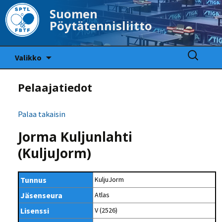
Suomen
Pöytätennisliitto
Siirry
Haku:
Valikko
sisältöön
Pelaajatiedot
Palaa takaisin
Jorma Kuljunlahti
(KuljuJorm)
Tunnus
KuljuJorm
Jäsenseura
Atlas
Lisenssi
V (2526)