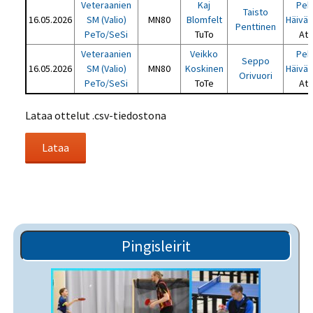
Veteraanien
Kaj
Pek
Taisto
16.05.2026
SM (Valio)
MN80
Blomfelt
Häiväl
Penttinen
PeTo/SeSi
TuTo
Atl
Veteraanien
Veikko
Pek
Seppo
16.05.2026
SM (Valio)
MN80
Koskinen
Häiväl
Orivuori
PeTo/SeSi
ToTe
Atl
Lataa ottelut .csv-tiedostona
Pingisleirit