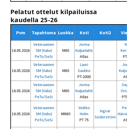
Pelatut ottelut kilpailuissa
kaudella 25-26
Pvm
Tapahtuma
Luokka
Koti
Koti2
Vie
Veteraanien
Jorma
Yr
16.05.2026
SM (Valio)
M80
Kuljunlahti
Kert
PeTo/SeSi
Atlas
PT 
Veteraanien
Lauri
Jor
16.05.2026
SM (Valio)
M80
Saukko
Kuljun
PeTo/SeSi
PT-2000
Atl
Veteraanien
Jorma
Sep
16.05.2026
SM (Valio)
M80
Kuljunlahti
Oriv
PeTo/SeSi
Atlas
PTS
Veteraanien
Veikko
Pek
Ingvar
16.05.2026
SM (Valio)
MN80
Holm
Häiväl
Söderström
PeTo/SeSi
PT 75
Atl