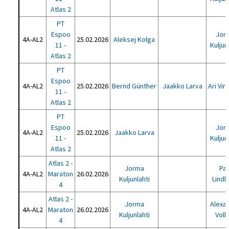
Atlas 2
PT
Espoo
Jor
4A-AL2
25.02.2026
Aleksej Kolga
11 -
Kuljun
Atlas 2
PT
Espoo
4A-AL2
25.02.2026
Bernd Günther
Jaakko Larva
Ari Vir
11 -
Atlas 2
PT
Espoo
Jor
4A-AL2
25.02.2026
Jaakko Larva
11 -
Kuljun
Atlas 2
Atlas 2 -
Jorma
Pau
4A-AL2
Maraton
26.02.2026
Kuljunlahti
Lindh
4
Atlas 2 -
Jorma
Alexa
4A-AL2
Maraton
26.02.2026
Kuljunlahti
Volk
4