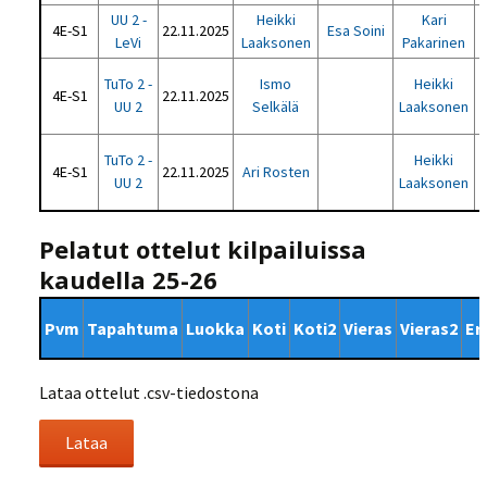
UU 2 -
Heikki
Kari
4E-S1
22.11.2025
Esa Soini
LeVi
Laaksonen
Pakarinen
TuTo 2 -
Ismo
Heikki
4E-S1
22.11.2025
UU 2
Selkälä
Laaksonen
TuTo 2 -
Heikki
4E-S1
22.11.2025
Ari Rosten
UU 2
Laaksonen
Pelatut ottelut kilpailuissa
kaudella 25-26
Pvm
Tapahtuma
Luokka
Koti
Koti2
Vieras
Vieras2
Er
Lataa ottelut .csv-tiedostona