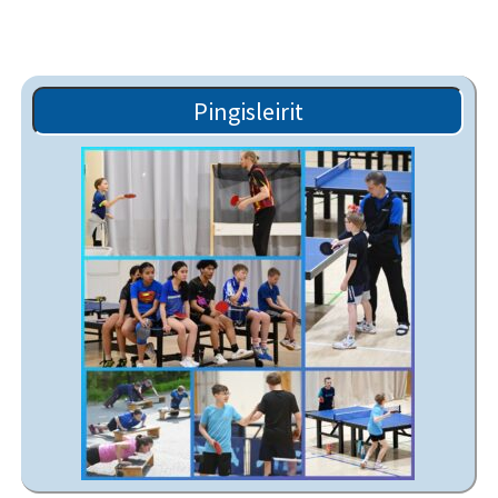
Pingisleirit