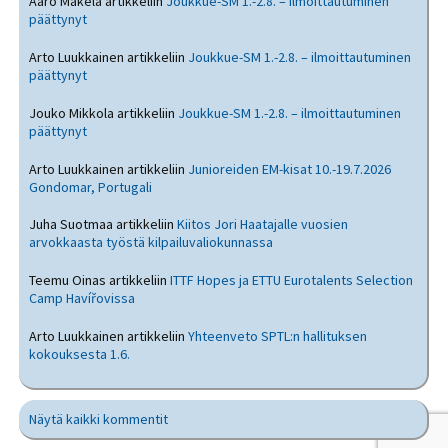
Aaro Mäkelä
artikkeliin
Joukkue-SM 1.-2.8. – ilmoittautuminen
päättynyt
Arto Luukkainen
artikkeliin
Joukkue-SM 1.-2.8. – ilmoittautuminen
päättynyt
Jouko Mikkola
artikkeliin
Joukkue-SM 1.-2.8. – ilmoittautuminen
päättynyt
Arto Luukkainen
artikkeliin
Junioreiden EM-kisat 10.-19.7.2026
Gondomar, Portugali
Juha Suotmaa
artikkeliin
Kiitos Jori Haatajalle vuosien
arvokkaasta työstä kilpailuvaliokunnassa
Teemu Oinas
artikkeliin
ITTF Hopes ja ETTU Eurotalents Selection
Camp Havířovissa
Arto Luukkainen
artikkeliin
Yhteenveto SPTL:n hallituksen
kokouksesta 1.6.
Näytä kaikki kommentit