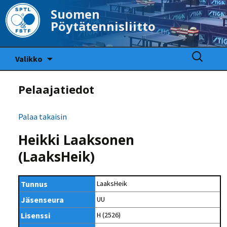
Suomen
Pöytätennisliitto
Siirry
Haku:
Valikko
sisältöön
Pelaajatiedot
Palaa takaisin
Heikki Laaksonen
(LaaksHeik)
Tunnus
LaaksHeik
Jäsenseura
UU
Lisenssi
H (2526)