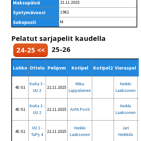
Maksupäivä
21.11.2025
Syntymävuosi
1982
Sukupuoli
M
Pelatut sarjapelit kaudella
25-26
24-25 <<
Lohko
Ottelu
Pelipvm
Kotipel
Kotipel2
Vieraspel
V
KoKa 3 -
Mika
Heikki
4E-S1
22.11.2025
UU 2
Lappalainen
Laaksonen
KoKa 3 -
Heikki
4E-S1
22.11.2025
Antti Posti
UU 2
Laaksonen
UU 2 -
Heikki
Jari
4E-S1
22.11.2025
TuPy 4
Laaksonen
Heikkilä