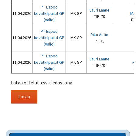
PT Espoo
Lauri Laane
11.04.2026
kevätkilpailut GP
MK GP
Ma
TIP-70
(Valio)
PT
PT Espoo
Riku Autio
11.04.2026
kevätkilpailut GP
MK GP
PT 75
(Valio)
T
PT Espoo
Lauri Laane
11.04.2026
kevätkilpailut GP
MK GP
R
TIP-70
(Valio)
S
Lataa ottelut .csv-tiedostona