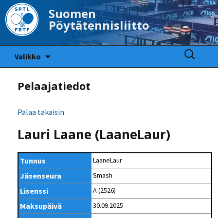
Suomen
Pöytätennisliitto
Siirry
Haku:
Valikko
sisältöön
Pelaajatiedot
Palaa takaisin
Lauri Laane (LaaneLaur)
Tunnus
LaaneLaur
Jäsenseura
Smash
Lisenssi
A (2526)
Maksupäivä
30.09.2025