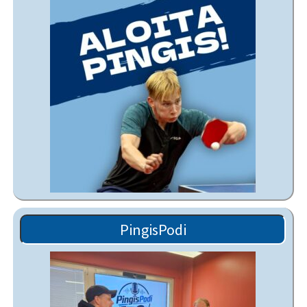
PingisPodi