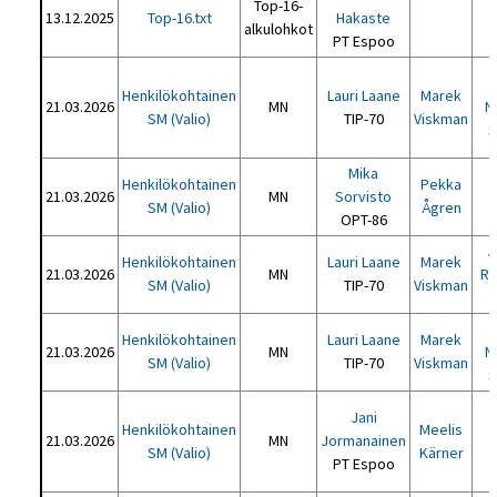
Top-16-
13.12.2025
Top-16.txt
Hakaste
alkulohkot
PT Espoo
T
Henkilökohtainen
Lauri Laane
Marek
21.03.2026
MN
N
SM (Valio)
TIP-70
Viskman
S
Mika
Henkilökohtainen
Pekka
21.03.2026
MN
Sorvisto
SM (Valio)
Ågren
OPT-86
T
A
Henkilökohtainen
Lauri Laane
Marek
21.03.2026
MN
Rä
SM (Valio)
TIP-70
Viskman
Henkilökohtainen
Lauri Laane
Marek
21.03.2026
MN
N
SM (Valio)
TIP-70
Viskman
S
Jani
Henkilökohtainen
Meelis
21.03.2026
MN
Jormanainen
SM (Valio)
Kärner
PT Espoo
T