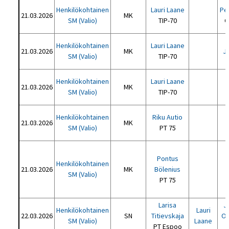
Henkilökohtainen
Lauri Laane
Pet
21.03.2026
MK
SM (Valio)
TIP-70
O
Henkilökohtainen
Lauri Laane
21.03.2026
MK
J
SM (Valio)
TIP-70
M
Henkilökohtainen
Lauri Laane
21.03.2026
MK
SM (Valio)
TIP-70
Henkilökohtainen
Riku Autio
21.03.2026
MK
SM (Valio)
PT 75
T
Pontus
Henkilökohtainen
21.03.2026
MK
Bölenius
SM (Valio)
PT 75
T
Larisa
J
Henkilökohtainen
Lauri
22.03.2026
SN
Titievskaja
O
SM (Valio)
Laane
PT Espoo