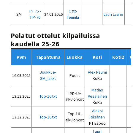
PT 75 -
Otto
SM
24.01.2026
Lauri Laane
TIP-70
Tennilä
Pelatut ottelut kilpailuissa
kaudella 25-26
Pvm
Tapahtuma
Luokka
Koti
Koti2
V
Joukkue-
Alex Naumi
16.08.2025
Poolit
SM_la.txt
KoKa
T
Matias
Top-16-
13.12.2025
Top-16.txt
Vesalainen
alkulohkot
KoKa
T
Aleksi
Top-16-
13.12.2025
Top-16.txt
Räsänen
alkulohkot
PT Espoo
T
Lauri