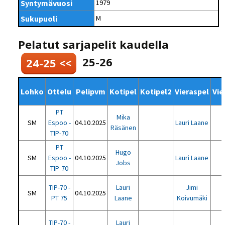
Syntymävuosi
1979
Sukupuoli
M
Pelatut sarjapelit kaudella
25-26
24-25 <<
Lohko
Ottelu
Pelipvm
Kotipel
Kotipel2
Vieraspel
Vie
PT
Mika
SM
Espoo -
04.10.2025
Lauri Laane
Räsänen
TIP-70
PT
Hugo
SM
Espoo -
04.10.2025
Lauri Laane
Jobs
TIP-70
TIP-70 -
Lauri
Jimi
SM
04.10.2025
PT 75
Laane
Koivumäki
TIP-70 -
Lauri