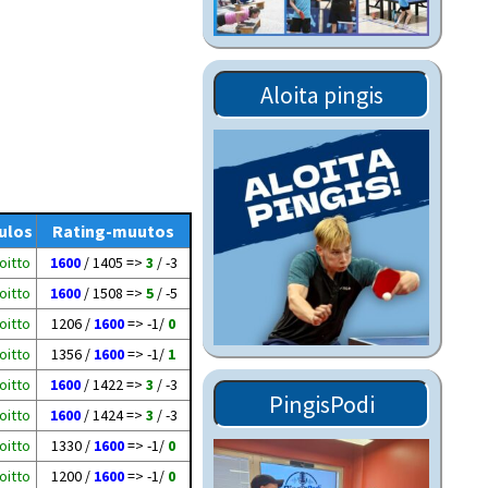
Tiedostot vanhoilta
sivuilta
Viestitiedotteet
Aloita pingis
vanhoilta sivuilta
Muut tiedotteet
ulos
Rating-muutos
oitto
1600
/ 1405 =>
3
/ -3
oitto
1600
/ 1508 =>
5
/ -5
oitto
1206 /
1600
=> -1/
0
oitto
1356 /
1600
=> -1/
1
oitto
1600
/ 1422 =>
3
/ -3
PingisPodi
oitto
1600
/ 1424 =>
3
/ -3
oitto
1330 /
1600
=> -1/
0
oitto
1200 /
1600
=> -1/
0