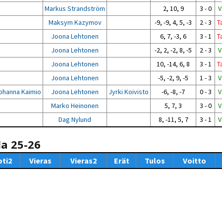
Markus Strandström
2, 10, 9
3 - 0
V
Maksym Kazymov
-9, -9, 4, 5, -3
2 - 3
T
Joona Lehtonen
6, 7, -3, 6
3 - 1
T
Joona Lehtonen
-2, 2, -2, 8, -5
2 - 3
V
Joona Lehtonen
10, -14, 6, 8
3 - 1
T
Joona Lehtonen
-5, -2, 9, -5
1 - 3
V
ohanna Kaimio
Joona Lehtonen
Jyrki Koivisto
-6, -8, -7
0 - 3
V
Marko Heinonen
5, 7, 3
3 - 0
V
Dag Nylund
8, -11, 5, 7
3 - 1
V
la 25-26
oti2
Vieras
Vieras2
Erät
Tulos
Voitto