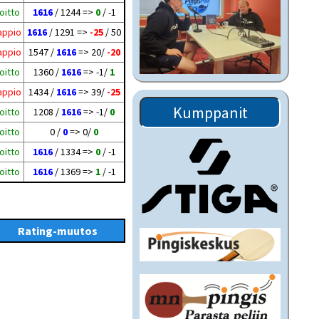
oitto
1616
/ 1244 =>
0
/ -1
appio
1616
/ 1291 =>
-25
/ 50
appio
1547 /
1616
=> 20/
-20
oitto
1360 /
1616
=> -1/
1
appio
1434 /
1616
=> 39/
-25
Kumppanit
oitto
1208 /
1616
=> -1/
0
oitto
0 /
0
=> 0/
0
oitto
1616
/ 1334 =>
0
/ -1
oitto
1616
/ 1369 =>
1
/ -1
Rating-muutos