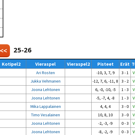
Venyttely
pöytätenniksessä-opas
Olkapäävammojen
ennaltaehkäisevä
harjoitusopas
pöytätennispelaajille
Leirit
EU-Erasmus:
Maahanmuuttajien
25-26
 <<
kotouttaminen ja
sukupuolten tasa-arvo
pöytätenniksessä
Kotipel2
Vieraspel
Vieraspel2
Pisteet
Erät
T
kattavan osallisuuden
kautta
Ari Rosten
-10, 3, 7, 9
3 - 1
V
Jukka Vehmanen
-12, 7, 6, -11, 8
3 - 2
V
Joona Lehtonen
6, -0, -10, -5
1 - 3
V
Joona Lehtonen
-5, -7, 4, -8
1 - 3
V
Mika Lappalainen
4, 4, 4
3 - 0
V
Timo Vesalainen
10, 8, 10
3 - 0
V
Joona Lehtonen
-2, -3, -9
0 - 3
V
Joona Lehtonen
-8, -2, -9
0 - 3
V