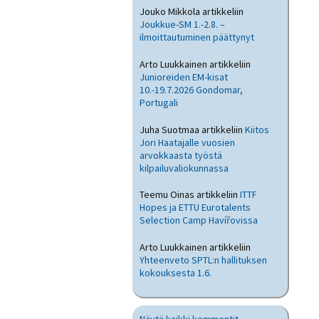
Jouko Mikkola
artikkeliin
Joukkue-SM 1.-2.8. –
ilmoittautuminen päättynyt
Arto Luukkainen
artikkeliin
Junioreiden EM-kisat
10.-19.7.2026 Gondomar,
Portugali
Juha Suotmaa
artikkeliin
Kiitos
Jori Haatajalle vuosien
arvokkaasta työstä
kilpailuvaliokunnassa
Teemu Oinas
artikkeliin
ITTF
Hopes ja ETTU Eurotalents
Selection Camp Havířovissa
Arto Luukkainen
artikkeliin
Yhteenveto SPTL:n hallituksen
kokouksesta 1.6.