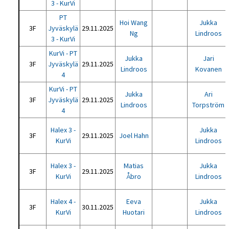
3 - KurVi
PT
Hoi Wang
Jukka
3F
Jyväskylä
29.11.2025
Ng
Lindroos
3 - KurVi
KurVi - PT
Jukka
Jari
3F
Jyväskylä
29.11.2025
Lindroos
Kovanen
4
KurVi - PT
Jukka
Ari
3F
Jyväskylä
29.11.2025
Lindroos
Torpström
4
Halex 3 -
Jukka
3F
29.11.2025
Joel Hahn
KurVi
Lindroos
Halex 3 -
Matias
Jukka
3F
29.11.2025
KurVi
Åbro
Lindroos
Halex 4 -
Eeva
Jukka
3F
30.11.2025
KurVi
Huotari
Lindroos