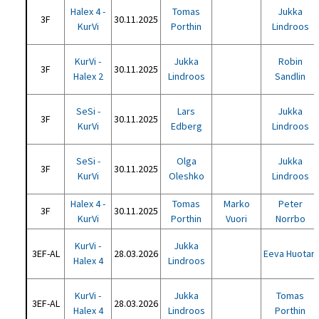
Halex 4 -
Tomas
Jukka
3F
30.11.2025
KurVi
Porthin
Lindroos
KurVi -
Jukka
Robin
3F
30.11.2025
Halex 2
Lindroos
Sandlin
SeSi -
Lars
Jukka
3F
30.11.2025
KurVi
Edberg
Lindroos
SeSi -
Olga
Jukka
3F
30.11.2025
KurVi
Oleshko
Lindroos
Halex 4 -
Tomas
Marko
Peter
3F
30.11.2025
KurVi
Porthin
Vuori
Norrbo
KurVi -
Jukka
3EF-AL
28.03.2026
Eeva Huotari
Halex 4
Lindroos
KurVi -
Jukka
Tomas
3EF-AL
28.03.2026
Halex 4
Lindroos
Porthin