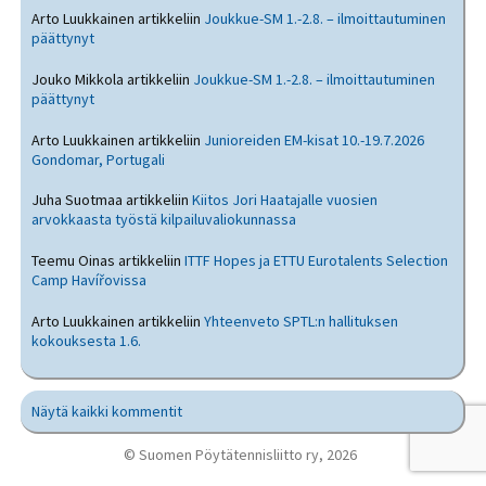
Arto Luukkainen
artikkeliin
Joukkue-SM 1.-2.8. – ilmoittautuminen
päättynyt
Jouko Mikkola
artikkeliin
Joukkue-SM 1.-2.8. – ilmoittautuminen
päättynyt
Arto Luukkainen
artikkeliin
Junioreiden EM-kisat 10.-19.7.2026
Gondomar, Portugali
Juha Suotmaa
artikkeliin
Kiitos Jori Haatajalle vuosien
arvokkaasta työstä kilpailuvaliokunnassa
Teemu Oinas
artikkeliin
ITTF Hopes ja ETTU Eurotalents Selection
Camp Havířovissa
Arto Luukkainen
artikkeliin
Yhteenveto SPTL:n hallituksen
kokouksesta 1.6.
Näytä kaikki kommentit
© Suomen Pöytätennisliitto ry, 2026