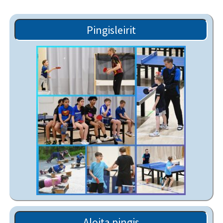
Pingisleirit
Aloita pingis