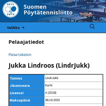
Suomen
Pöytätennisliitto
Siirry
Haku:
Valikko
sisältöön
Pelaajatiedot
Palaa takaisin
Jukka Lindroos (LindrJukk)
Tunnus
LindrJukk
Jäsenseura
KurVi
Lisenssi
A (2526)
Maksupäivä
06.10.2025