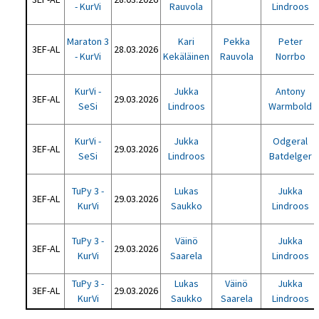
- KurVi
Rauvola
Lindroos
Maraton 3
Kari
Pekka
Peter
3EF-AL
28.03.2026
- KurVi
Kekäläinen
Rauvola
Norrbo
KurVi -
Jukka
Antony
3EF-AL
29.03.2026
SeSi
Lindroos
Warmbold
KurVi -
Jukka
Odgeral
3EF-AL
29.03.2026
SeSi
Lindroos
Batdelger
TuPy 3 -
Lukas
Jukka
3EF-AL
29.03.2026
KurVi
Saukko
Lindroos
TuPy 3 -
Väinö
Jukka
3EF-AL
29.03.2026
KurVi
Saarela
Lindroos
TuPy 3 -
Lukas
Väinö
Jukka
3EF-AL
29.03.2026
KurVi
Saukko
Saarela
Lindroos