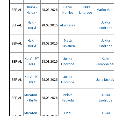
KurVi -
Peter
Jukka
3EF-AL
28.03.2026
Marko Vuori
Halex 4
Norrbo
Lindroos
HäKi -
Jukka
3EF-AL
28.03.2026
Aku Kaura
KurVi
Lindroos
HäKi -
Matti
Jukka
3EF-AL
28.03.2026
KurVi
Jurvanen
Lindroos
KurVi - PT-
Jukka
Kalle
3EF-AL
28.03.2026
60 4
Lindroos
Kemppainen
KurVi - PT-
Jukka
3EF-AL
28.03.2026
Juha Niskala
60 4
Lindroos
Maraton 3
Pekka
Jukka
3EF-AL
28.03.2026
- KurVi
Rauvola
Lindroos
Maraton 3
Ossi
Jukka
3EF-AL
28.03.2026