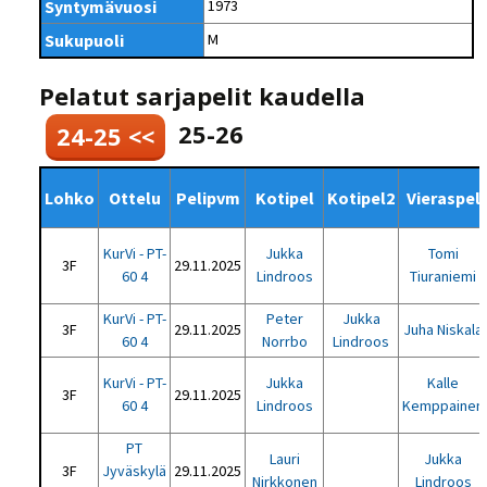
Syntymävuosi
1973
Sukupuoli
M
Pelatut sarjapelit kaudella
25-26
24-25 <<
Lohko
Ottelu
Pelipvm
Kotipel
Kotipel2
Vieraspel
KurVi - PT-
Jukka
Tomi
3F
29.11.2025
60 4
Lindroos
Tiuraniemi
KurVi - PT-
Peter
Jukka
3F
29.11.2025
Juha Niskala
60 4
Norrbo
Lindroos
KurVi - PT-
Jukka
Kalle
3F
29.11.2025
60 4
Lindroos
Kemppainen
PT
Lauri
Jukka
3F
Jyväskylä
29.11.2025
Nirkkonen
Lindroos