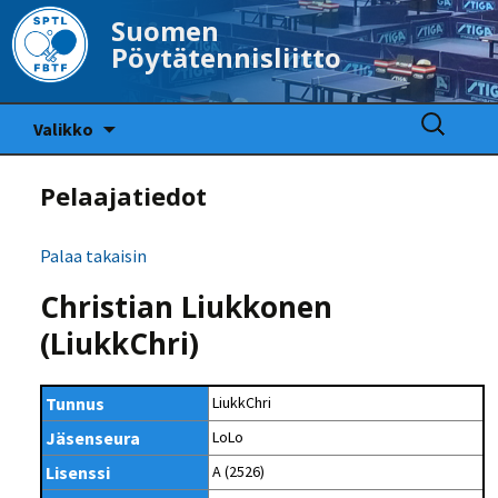
Suomen
Pöytätennisliitto
Siirry
Haku:
Valikko
sisältöön
Pelaajatiedot
Palaa takaisin
Christian Liukkonen
(LiukkChri)
Tunnus
LiukkChri
Jäsenseura
LoLo
Lisenssi
A (2526)