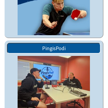
PingisPodi