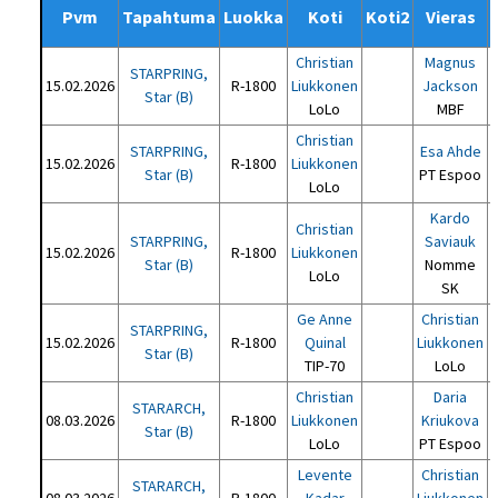
Pvm
Tapahtuma
Luokka
Koti
Koti2
Vieras
Christian
Magnus
STARPRING,
15.02.2026
R-1800
Liukkonen
Jackson
Star (B)
LoLo
MBF
Christian
STARPRING,
Esa Ahde
15.02.2026
R-1800
Liukkonen
Star (B)
PT Espoo
LoLo
Kardo
Christian
STARPRING,
Saviauk
15.02.2026
R-1800
Liukkonen
Star (B)
Nomme
LoLo
SK
Ge Anne
Christian
STARPRING,
15.02.2026
R-1800
Quinal
Liukkonen
Star (B)
TIP-70
LoLo
Christian
Daria
STARARCH,
08.03.2026
R-1800
Liukkonen
Kriukova
Star (B)
LoLo
PT Espoo
Levente
Christian
STARARCH,