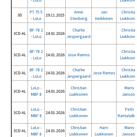
- LoLo
Liukkone
PT 75 5
Anne
Jari
Christia
3D
29.11.2025
- LoLo
Stenberg
Heikkinen
Liukkone
BF-78 2
Charlie
Christia
3CD-AL
24.01.2026
- LoLo
Jespergaard
Liukkone
BF-78 2
Christia
3CD-AL
24.01.2026
Jose Ramos
- LoLo
Liukkone
BF-78 2
Charlie
Christia
3CD-AL
24.01.2026
Jose Ramos
- LoLo
Jespergaard
Liukkone
LoLo -
Christian
Maris
3CD-AL
24.01.2026
MBF 8
Liukkonen
Janson
LoLo -
Christian
Petri
3CD-AL
24.01.2026
MBF 8
Liukkonen
Rantatulkk
LoLo -
Christian
Harri
Maris
3CD-AL
24.01.2026
MBF 8
Liukkonen
Liukkonen
Janson