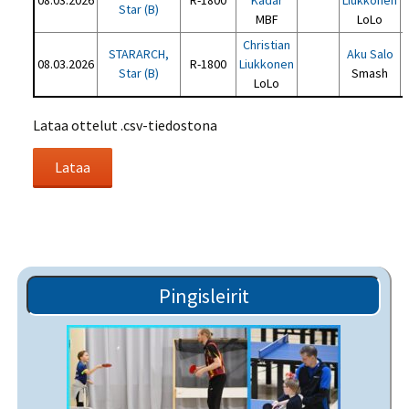
08.03.2026
R-1800
Kadar
Liukkonen
Star (B)
MBF
LoLo
Christian
STARARCH,
Aku Salo
08.03.2026
R-1800
Liukkonen
Star (B)
Smash
LoLo
Lataa ottelut .csv-tiedostona
Pingisleirit