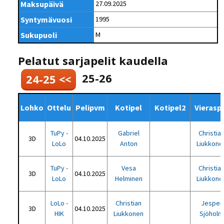
Maksupäivä
27.09.2025
Syntymävuosi
1995
Sukupuoli
M
Pelatut sarjapelit kaudella
25-26
24-25 <<
Lohko
Ottelu
Pelipvm
Kotipel
Kotipel2
Vierasp
TuPy -
Gabriel
Christia
3D
04.10.2025
LoLo
Anton
Liukkone
TuPy -
Vesa
Christia
3D
04.10.2025
LoLo
Helminen
Liukkone
LoLo -
Christian
Jesper
3D
04.10.2025
HIK
Liukkonen
Sjöholm