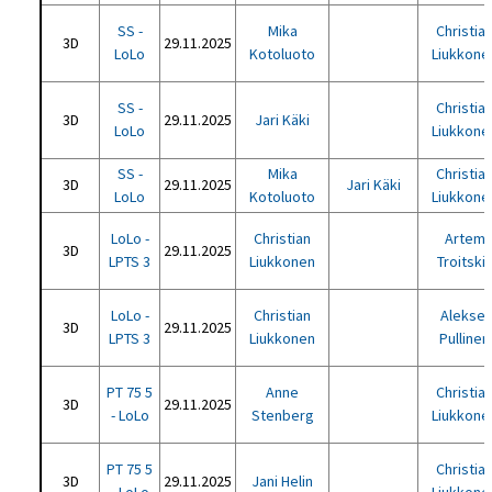
SS -
Mika
Christia
3D
29.11.2025
LoLo
Kotoluoto
Liukkone
SS -
Christia
3D
29.11.2025
Jari Käki
LoLo
Liukkone
SS -
Mika
Christia
3D
29.11.2025
Jari Käki
LoLo
Kotoluoto
Liukkone
LoLo -
Christian
Artem
3D
29.11.2025
LPTS 3
Liukkonen
Troitski
LoLo -
Christian
Aleksei
3D
29.11.2025
LPTS 3
Liukkonen
Pullinen
PT 75 5
Anne
Christia
3D
29.11.2025
- LoLo
Stenberg
Liukkone
PT 75 5
Christia
3D
29.11.2025
Jani Helin