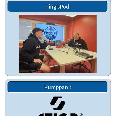
PingisPodi
Kumppanit