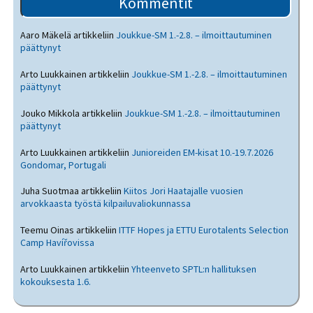
Kommentit
Aaro Mäkelä
artikkeliin
Joukkue-SM 1.-2.8. – ilmoittautuminen
päättynyt
Arto Luukkainen
artikkeliin
Joukkue-SM 1.-2.8. – ilmoittautuminen
päättynyt
Jouko Mikkola
artikkeliin
Joukkue-SM 1.-2.8. – ilmoittautuminen
päättynyt
Arto Luukkainen
artikkeliin
Junioreiden EM-kisat 10.-19.7.2026
Gondomar, Portugali
Juha Suotmaa
artikkeliin
Kiitos Jori Haatajalle vuosien
arvokkaasta työstä kilpailuvaliokunnassa
Teemu Oinas
artikkeliin
ITTF Hopes ja ETTU Eurotalents Selection
Camp Havířovissa
Arto Luukkainen
artikkeliin
Yhteenveto SPTL:n hallituksen
kokouksesta 1.6.