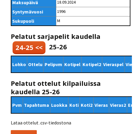
Maksupäivä
18.09.2024
Syntymävuosi
1996
Sukupuoli
M
Pelatut sarjapelit kaudella
25-26
24-25 <<
Lohko
Ottelu
Pelipvm
Kotipel
Kotipel2
Vieraspel
Vie
Pelatut ottelut kilpailuissa
kaudella 25-26
Pvm
Tapahtuma
Luokka
Koti
Koti2
Vieras
Vieras2
Er
Lataa ottelut .csv-tiedostona