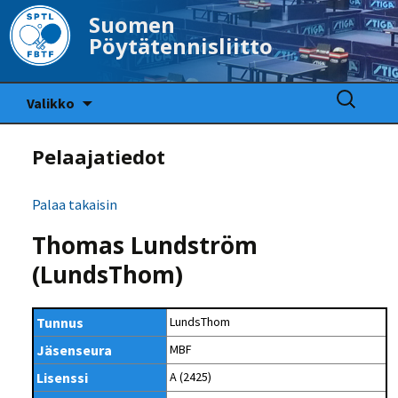
Suomen
Pöytätennisliitto
Siirry
Haku:
Valikko
sisältöön
Pelaajatiedot
Palaa takaisin
Thomas Lundström
(LundsThom)
Tunnus
LundsThom
Jäsenseura
MBF
Lisenssi
A (2425)