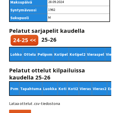
Maksupäivä
28.09.2024
Syntymävuosi
1962
Sukupuoli
M
Pelatut sarjapelit kaudella
25-26
24-25 <<
Lohko
Ottelu
Pelipvm
Kotipel
Kotipel2
Vieraspel
Vie
Pelatut ottelut kilpailuissa
kaudella 25-26
Pvm
Tapahtuma
Luokka
Koti
Koti2
Vieras
Vieras2
Er
Lataa ottelut .csv-tiedostona