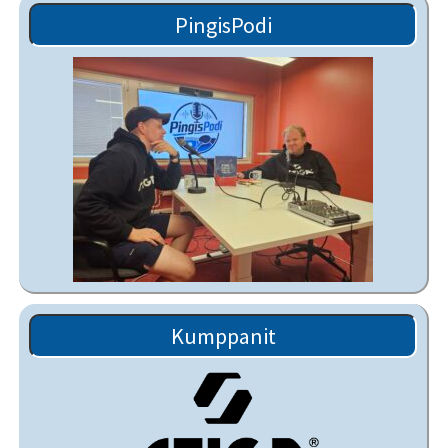
PingisPodi
Kumppanit