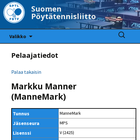
Suomen
Pöytätennisliitto
Siirry
Haku:
Valikko
sisältöön
Pelaajatiedot
Palaa takaisin
Markku Manner
(ManneMark)
Tunnus
ManneMark
Jäsenseura
MPS
Lisenssi
V (2425)