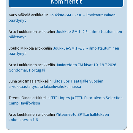
Kommentit
Aaro Mäkelä
artikkeliin
Joukkue-SM 1.-2.8. – ilmoittautuminen
päättynyt
Arto Luukkainen
artikkeliin
Joukkue-SM 1.-2.8. – ilmoittautuminen
päättynyt
Jouko Mikkola
artikkeliin
Joukkue-SM 1.-2.8. – ilmoittautuminen
päättynyt
Arto Luukkainen
artikkeliin
Junioreiden EM-kisat 10.-19.7.2026
Gondomar, Portugali
Juha Suotmaa
artikkeliin
Kiitos Jori Haatajalle vuosien
arvokkaasta työstä kilpailuvaliokunnassa
Teemu Oinas
artikkeliin
ITTF Hopes ja ETTU Eurotalents Selection
Camp Havířovissa
Arto Luukkainen
artikkeliin
Yhteenveto SPTL:n hallituksen
kokouksesta 1.6.