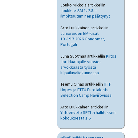
Jouko Mikkola
artikkeliin
Joukkue-SM 1.-2.8. –
ilmoittautuminen päättynyt
Arto Luukkainen
artikkeliin
Junioreiden EM-kisat
10.-19.7.2026 Gondomar,
Portugali
Juha Suotmaa
artikkeliin
Kiitos
Jori Haatajalle vuosien
arvokkaasta työstä
kilpailuvaliokunnassa
Teemu Oinas
artikkeliin
ITTF
Hopes ja ETTU Eurotalents
Selection Camp Havířovissa
Arto Luukkainen
artikkeliin
Yhteenveto SPTL:n hallituksen
kokouksesta 1.6.