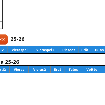
Venyttely
pöytätenniksessä-opas
Olkapäävammojen
ennaltaehkäisevä
harjoitusopas
pöytätennispelaajille
Leirit
EU-Erasmus:
Maahanmuuttajien
25-26
 <<
kotouttaminen ja
sukupuolten tasa-arvo
pöytätenniksessä
l2
Vieraspel
Vieraspel2
Pisteet
Erät
Tulos
kattavan osallisuuden
kautta
la 25-26
oti2
Vieras
Vieras2
Erät
Tulos
Voitto