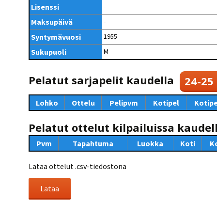
Kilpailujärjestäjien
Valiokunnat
Lisenssi
-
ohjeet
Seurasiirrot
6-divisioona
Strategia 2025-2030
Maksupäivä
-
Rating-artikkelit
Kisajärjestäjien
Sarjatiedotteet
dokumentit
Syntymävuosi
1955
Vastuullisuus
Ilmoita epäasiallisesta
Rating-manuaali
käytöksestä
Pelipaikat ja
Sukupuoli
M
Seuratiedotteet
NETU in English
joukkueiden
Julkaistut Rating-listat
Päivärating
yhteyshenkilöt
Hallintosääntö
Tietosuoja
Pelatut sarjapelit kaudella
24-25
Lohko
Ottelu
Pelipvm
Kotipel
Kotipe
Pelatut ottelut kilpailuissa kaudel
Pvm
Tapahtuma
Luokka
Koti
K
Lataa ottelut .csv-tiedostona