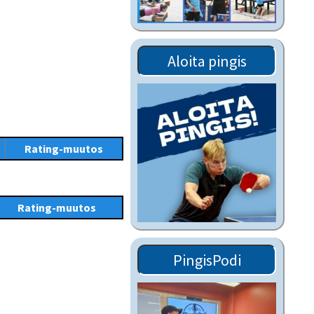
Tiedostot vanhoilta
sivuilta
Viestitiedotteet
Aloita pingis
vanhoilta sivuilta
Muut tiedotteet
Rating-muutos
Rating-muutos
PingisPodi