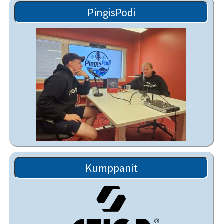
PingisPodi
Kumppanit