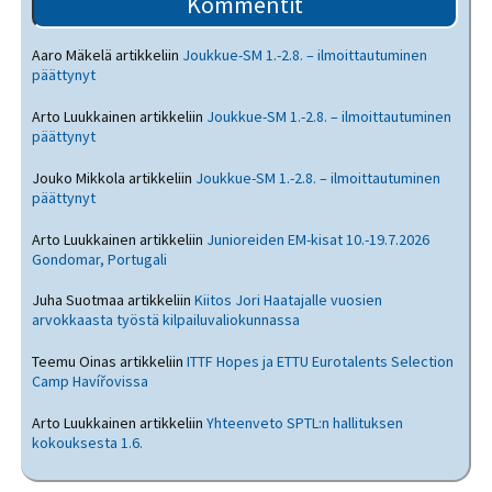
Kommentit
Aaro Mäkelä
artikkeliin
Joukkue-SM 1.-2.8. – ilmoittautuminen
päättynyt
Arto Luukkainen
artikkeliin
Joukkue-SM 1.-2.8. – ilmoittautuminen
päättynyt
Jouko Mikkola
artikkeliin
Joukkue-SM 1.-2.8. – ilmoittautuminen
päättynyt
Arto Luukkainen
artikkeliin
Junioreiden EM-kisat 10.-19.7.2026
Gondomar, Portugali
Juha Suotmaa
artikkeliin
Kiitos Jori Haatajalle vuosien
arvokkaasta työstä kilpailuvaliokunnassa
Teemu Oinas
artikkeliin
ITTF Hopes ja ETTU Eurotalents Selection
Camp Havířovissa
Arto Luukkainen
artikkeliin
Yhteenveto SPTL:n hallituksen
kokouksesta 1.6.