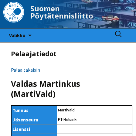
Suomen
Pöytätennisliitto
Siirry
Haku:
Valikko
sisältöön
Pelaajatiedot
Palaa takaisin
Valdas Martinkus
(MartiVald)
Tunnus
MartiVald
Jäsenseura
PT-Helsinki
Lisenssi
-