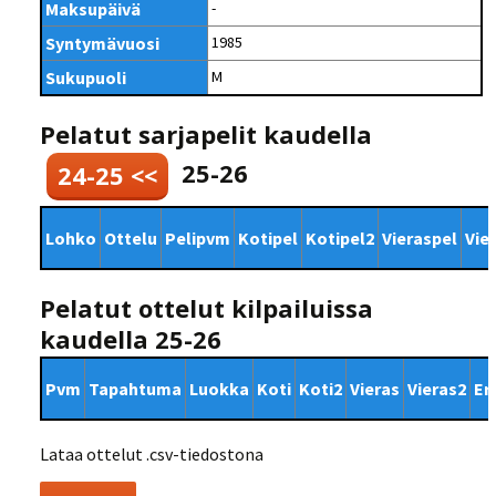
Maksupäivä
-
Syntymävuosi
1985
Sukupuoli
M
Pelatut sarjapelit kaudella
25-26
24-25 <<
Lohko
Ottelu
Pelipvm
Kotipel
Kotipel2
Vieraspel
Vie
Pelatut ottelut kilpailuissa
kaudella 25-26
Pvm
Tapahtuma
Luokka
Koti
Koti2
Vieras
Vieras2
Er
Lataa ottelut .csv-tiedostona