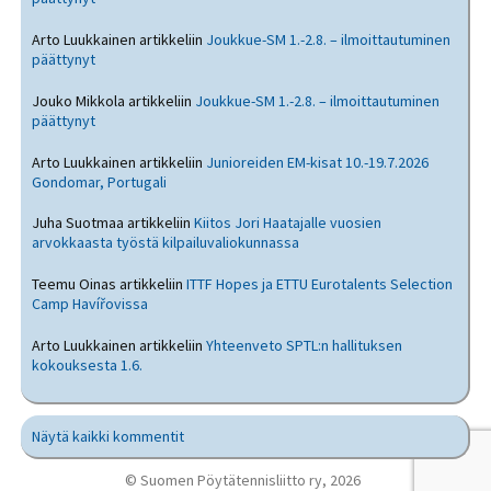
Arto Luukkainen
artikkeliin
Joukkue-SM 1.-2.8. – ilmoittautuminen
päättynyt
Jouko Mikkola
artikkeliin
Joukkue-SM 1.-2.8. – ilmoittautuminen
päättynyt
Arto Luukkainen
artikkeliin
Junioreiden EM-kisat 10.-19.7.2026
Gondomar, Portugali
Juha Suotmaa
artikkeliin
Kiitos Jori Haatajalle vuosien
arvokkaasta työstä kilpailuvaliokunnassa
Teemu Oinas
artikkeliin
ITTF Hopes ja ETTU Eurotalents Selection
Camp Havířovissa
Arto Luukkainen
artikkeliin
Yhteenveto SPTL:n hallituksen
kokouksesta 1.6.
Näytä kaikki kommentit
© Suomen Pöytätennisliitto ry, 2026