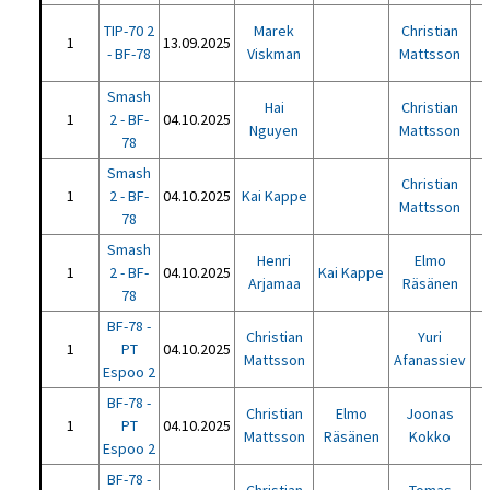
TIP-70 2
Marek
Christian
1
13.09.2025
- BF-78
Viskman
Mattsson
Smash
Hai
Christian
1
2 - BF-
04.10.2025
Nguyen
Mattsson
78
Smash
Christian
1
2 - BF-
04.10.2025
Kai Kappe
Mattsson
78
Smash
Henri
Elmo
1
2 - BF-
04.10.2025
Kai Kappe
Arjamaa
Räsänen
78
BF-78 -
Christian
Yuri
1
PT
04.10.2025
Mattsson
Afanassiev
Espoo 2
BF-78 -
Christian
Elmo
Joonas
1
PT
04.10.2025
Mattsson
Räsänen
Kokko
Espoo 2
BF-78 -