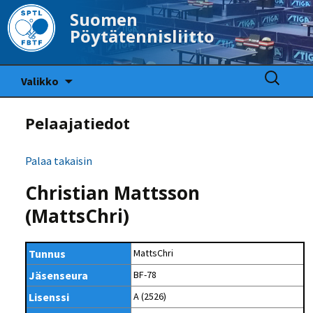
Suomen
Pöytätennisliitto
Siirry
Haku:
Valikko
sisältöön
Pelaajatiedot
Palaa takaisin
Christian Mattsson
(MattsChri)
Tunnus
MattsChri
Jäsenseura
BF-78
Lisenssi
A (2526)