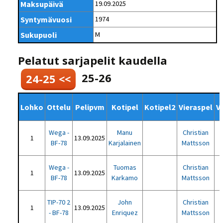
Maksupäivä
19.09.2025
Syntymävuosi
1974
Sukupuoli
M
Pelatut sarjapelit kaudella
25-26
24-25 <<
Lohko
Ottelu
Pelipvm
Kotipel
Kotipel2
Vieraspel
V
Wega -
Manu
Christian
1
13.09.2025
BF-78
Karjalainen
Mattsson
Wega -
Tuomas
Christian
1
13.09.2025
BF-78
Karkamo
Mattsson
TIP-70 2
John
Christian
1
13.09.2025
- BF-78
Enriquez
Mattsson