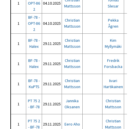
Christian
Tomas
1
OPT-86
04.10.2025
Mattsson
Slesar
2
BF-78 -
Christian
Pekka
1
OPT-86
04.10.2025
Mattsson
Ågren
2
BF-78 -
Christian
Kim
1
29.11.2025
Halex
Mattsson
Myllymäki
BF-78 -
Christian
Fredrik
1
29.11.2025
Halex
Mattsson
Forsbacka
BF-78 -
Christian
Iivari
1
29.11.2025
KuPTS
Mattsson
Hartikainen
PT 75 2
Jannika
Christian
1
29.11.2025
- BF-78
Oksanen
Mattsson
PT 75 2
Christian
1
29.11.2025
Eero Aho
- BF-78
Mattsson