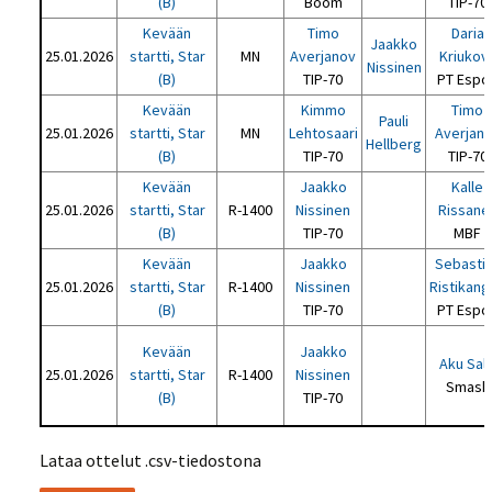
(B)
Boom
TIP-70
Kevään
Timo
Daria
Jaakko
25.01.2026
startti, Star
MN
Averjanov
Kriukov
Nissinen
(B)
TIP-70
PT Espo
Kevään
Kimmo
Timo
Pauli
25.01.2026
startti, Star
MN
Lehtosaari
Averjan
Hellberg
(B)
TIP-70
TIP-70
Kevään
Jaakko
Kalle
25.01.2026
startti, Star
R-1400
Nissinen
Rissane
(B)
TIP-70
MBF
Kevään
Jaakko
Sebasti
25.01.2026
startti, Star
R-1400
Nissinen
Ristikang
(B)
TIP-70
PT Espo
Kevään
Jaakko
Aku Sal
25.01.2026
startti, Star
R-1400
Nissinen
Smash
(B)
TIP-70
Lataa ottelut .csv-tiedostona