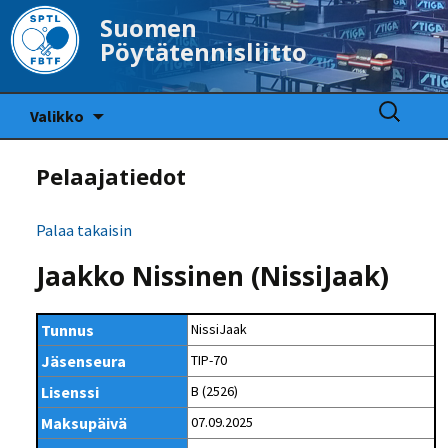
Suomen
Pöytätennisliitto
Siirry
Haku:
Valikko
sisältöön
Pelaajatiedot
Palaa takaisin
Jaakko Nissinen (NissiJaak)
Tunnus
NissiJaak
Jäsenseura
TIP-70
Lisenssi
B (2526)
Maksupäivä
07.09.2025