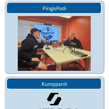
PingisPodi
Kumppanit