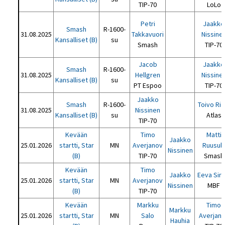
TIP-70
LoLo
Petri
Jaakko
Smash
R-1600-
31.08.2025
Takkavuori
Nissine
Kansalliset (B)
su
Smash
TIP-70
Jacob
Jaakko
Smash
R-1600-
31.08.2025
Hellgren
Nissine
Kansalliset (B)
su
PT Espoo
TIP-70
Jaakko
Smash
R-1600-
Toivo Rid
31.08.2025
Nissinen
Kansalliset (B)
su
Atlas
TIP-70
Kevään
Timo
Matti
Jaakko
25.01.2026
startti, Star
MN
Averjanov
Ruusul
Nissinen
(B)
TIP-70
Smash
Kevään
Timo
Jaakko
Eeva Siro
25.01.2026
startti, Star
MN
Averjanov
Nissinen
MBF
(B)
TIP-70
Kevään
Markku
Timo
Markku
25.01.2026
startti, Star
MN
Salo
Averjan
Hauhia