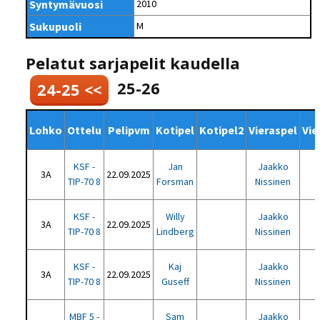
Syntymävuosi
2010
Sukupuoli
M
Pelatut sarjapelit kaudella
25-26
24-25 <<
Lohko
Ottelu
Pelipvm
Kotipel
Kotipel2
Vieraspel
Vie
KSF -
Jan
Jaakko
3A
22.09.2025
TIP-70 8
Forsman
Nissinen
KSF -
Willy
Jaakko
3A
22.09.2025
TIP-70 8
Lindberg
Nissinen
KSF -
Kaj
Jaakko
3A
22.09.2025
TIP-70 8
Guseff
Nissinen
MBF 5 -
Sam
Jaakko