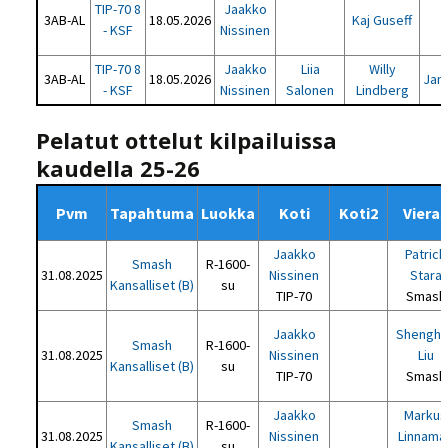
TIP-70 8
Jaakko
3AB-AL
18.05.2026
Kaj Guseff
- KSF
Nissinen
TIP-70 8
Jaakko
Liia
Willy
3AB-AL
18.05.2026
Jan
- KSF
Nissinen
Salonen
Lindberg
Pelatut ottelut kilpailuissa
kaudella 25-26
Pvm
Tapahtuma
Luokka
Koti
Koti2
Viera
Jaakko
Patrick
Smash
R-1600-
31.08.2025
Nissinen
Stara
Kansalliset (B)
su
TIP-70
Smash
Jaakko
Shenghu
Smash
R-1600-
31.08.2025
Nissinen
Liu
Kansalliset (B)
su
TIP-70
Smash
Jaakko
Markus
Smash
R-1600-
31.08.2025
Nissinen
Linnama
Kansalliset (B)
su