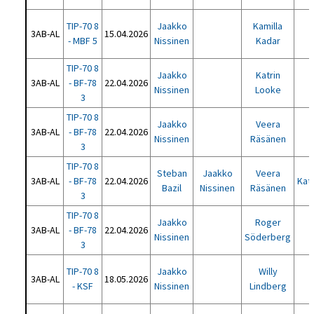
TIP-70 8
Jaakko
Kamilla
3AB-AL
15.04.2026
- MBF 5
Nissinen
Kadar
TIP-70 8
Jaakko
Katrin
3AB-AL
- BF-78
22.04.2026
Nissinen
Looke
3
TIP-70 8
Jaakko
Veera
3AB-AL
- BF-78
22.04.2026
Nissinen
Räsänen
3
TIP-70 8
Steban
Jaakko
Veera
3AB-AL
- BF-78
22.04.2026
Kat
Bazil
Nissinen
Räsänen
3
TIP-70 8
Jaakko
Roger
3AB-AL
- BF-78
22.04.2026
Nissinen
Söderberg
3
TIP-70 8
Jaakko
Willy
3AB-AL
18.05.2026
- KSF
Nissinen
Lindberg