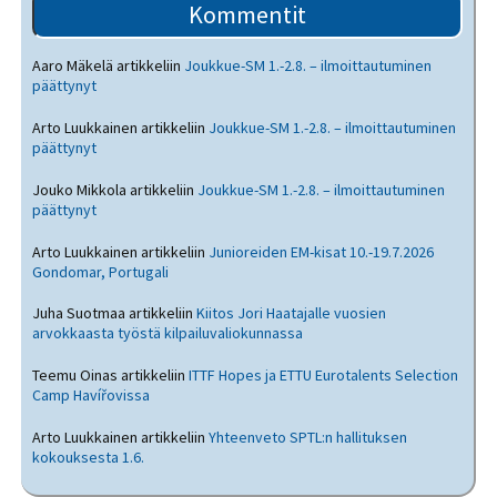
Kommentit
Aaro Mäkelä
artikkeliin
Joukkue-SM 1.-2.8. – ilmoittautuminen
päättynyt
Arto Luukkainen
artikkeliin
Joukkue-SM 1.-2.8. – ilmoittautuminen
päättynyt
Jouko Mikkola
artikkeliin
Joukkue-SM 1.-2.8. – ilmoittautuminen
päättynyt
Arto Luukkainen
artikkeliin
Junioreiden EM-kisat 10.-19.7.2026
Gondomar, Portugali
Juha Suotmaa
artikkeliin
Kiitos Jori Haatajalle vuosien
arvokkaasta työstä kilpailuvaliokunnassa
Teemu Oinas
artikkeliin
ITTF Hopes ja ETTU Eurotalents Selection
Camp Havířovissa
Arto Luukkainen
artikkeliin
Yhteenveto SPTL:n hallituksen
kokouksesta 1.6.