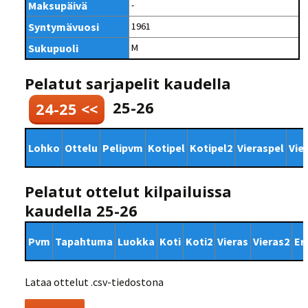
Maksupäivä
-
Syntymävuosi
1961
Sukupuoli
M
Pelatut sarjapelit kaudella
25-26
24-25 <<
Lohko
Ottelu
Pelipvm
Kotipel
Kotipel2
Vieraspel
Vie
Pelatut ottelut kilpailuissa
kaudella 25-26
Pvm
Tapahtuma
Luokka
Koti
Koti2
Vieras
Vieras2
Er
Lataa ottelut .csv-tiedostona