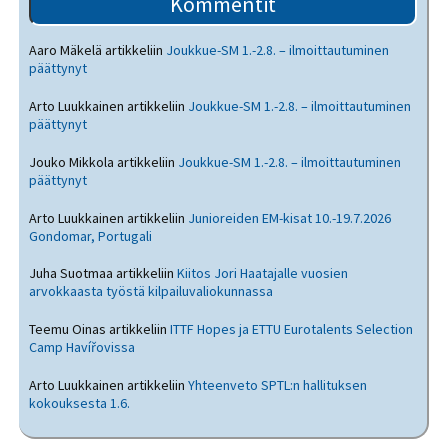
Kommentit
Aaro Mäkelä
artikkeliin
Joukkue-SM 1.-2.8. – ilmoittautuminen
päättynyt
Arto Luukkainen
artikkeliin
Joukkue-SM 1.-2.8. – ilmoittautuminen
päättynyt
Jouko Mikkola
artikkeliin
Joukkue-SM 1.-2.8. – ilmoittautuminen
päättynyt
Arto Luukkainen
artikkeliin
Junioreiden EM-kisat 10.-19.7.2026
Gondomar, Portugali
Juha Suotmaa
artikkeliin
Kiitos Jori Haatajalle vuosien
arvokkaasta työstä kilpailuvaliokunnassa
Teemu Oinas
artikkeliin
ITTF Hopes ja ETTU Eurotalents Selection
Camp Havířovissa
Arto Luukkainen
artikkeliin
Yhteenveto SPTL:n hallituksen
kokouksesta 1.6.