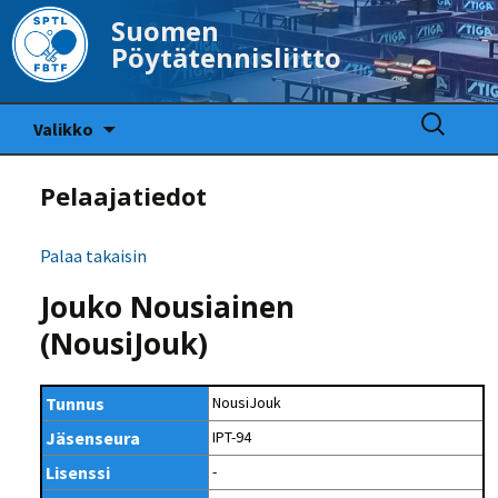
Suomen
Pöytätennisliitto
Siirry
Haku:
Valikko
sisältöön
Pelaajatiedot
Palaa takaisin
Jouko Nousiainen
(NousiJouk)
Tunnus
NousiJouk
Jäsenseura
IPT-94
Lisenssi
-