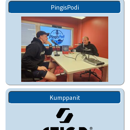
PingisPodi
Kumppanit