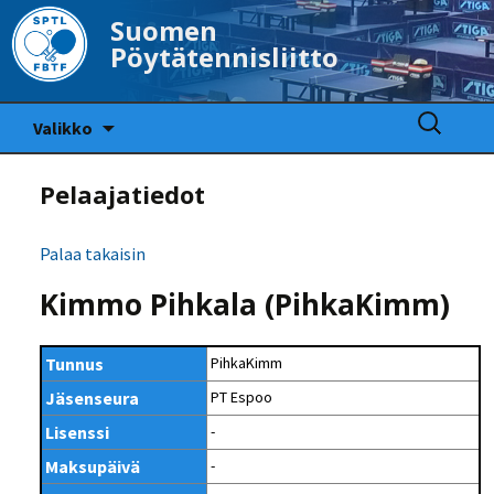
Suomen
Pöytätennisliitto
Siirry
Haku:
Valikko
sisältöön
Pelaajatiedot
Palaa takaisin
Kimmo Pihkala (PihkaKimm)
Tunnus
PihkaKimm
Jäsenseura
PT Espoo
Lisenssi
-
Maksupäivä
-