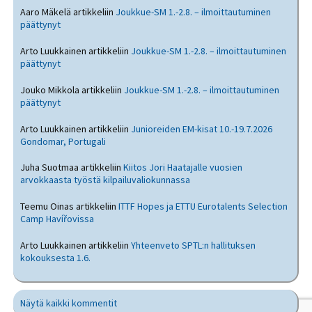
Aaro Mäkelä
artikkeliin
Joukkue-SM 1.-2.8. – ilmoittautuminen
päättynyt
Arto Luukkainen
artikkeliin
Joukkue-SM 1.-2.8. – ilmoittautuminen
päättynyt
Jouko Mikkola
artikkeliin
Joukkue-SM 1.-2.8. – ilmoittautuminen
päättynyt
Arto Luukkainen
artikkeliin
Junioreiden EM-kisat 10.-19.7.2026
Gondomar, Portugali
Juha Suotmaa
artikkeliin
Kiitos Jori Haatajalle vuosien
arvokkaasta työstä kilpailuvaliokunnassa
Teemu Oinas
artikkeliin
ITTF Hopes ja ETTU Eurotalents Selection
Camp Havířovissa
Arto Luukkainen
artikkeliin
Yhteenveto SPTL:n hallituksen
kokouksesta 1.6.
Näytä kaikki kommentit