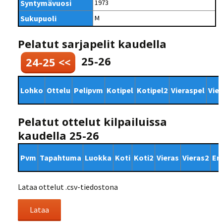
Syntymävuosi
1973
Sukupuoli
M
Pelatut sarjapelit kaudella
25-26
24-25 <<
Lohko
Ottelu
Pelipvm
Kotipel
Kotipel2
Vieraspel
Vie
Pelatut ottelut kilpailuissa
kaudella 25-26
Pvm
Tapahtuma
Luokka
Koti
Koti2
Vieras
Vieras2
Er
Lataa ottelut .csv-tiedostona