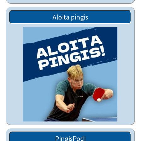
Aloita pingis
PingisPodi