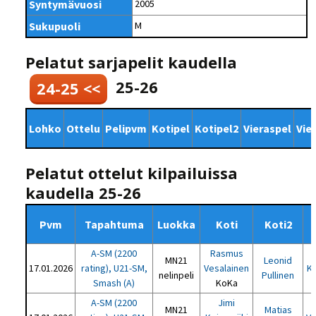
Syntymävuosi
2005
Sukupuoli
M
Pelatut sarjapelit kaudella
25-26
24-25 <<
Lohko
Ottelu
Pelipvm
Kotipel
Kotipel2
Vieraspel
Vie
Pelatut ottelut kilpailuissa
kaudella 25-26
Pvm
Tapahtuma
Luokka
Koti
Koti2
A-SM (2200
Rasmus
MN21
Leonid
17.01.2026
rating), U21-SM,
Vesalainen
K
nelinpeli
Pullinen
Smash (A)
KoKa
A-SM (2200
Jimi
MN21
Matias