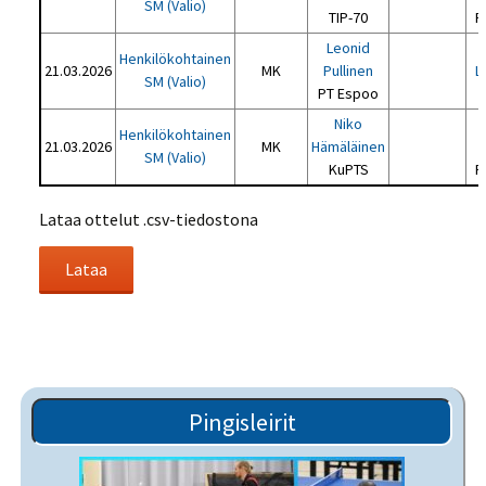
SM (Valio)
TIP-70
P
Leonid
Henkilökohtainen
21.03.2026
MK
Pullinen
L
SM (Valio)
PT Espoo
Niko
Henkilökohtainen
21.03.2026
MK
Hämäläinen
SM (Valio)
KuPTS
P
Lataa ottelut .csv-tiedostona
Pingisleirit