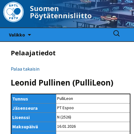
Suomen
Pöytätennisliitto
Siirry
Haku:
Valikko
sisältöön
Pelaajatiedot
Palaa takaisin
Leonid Pullinen (PulliLeon)
Tunnus
PulliLeon
Jäsenseura
PT Espoo
Lisenssi
N (2526)
Maksupäivä
16.01.2026