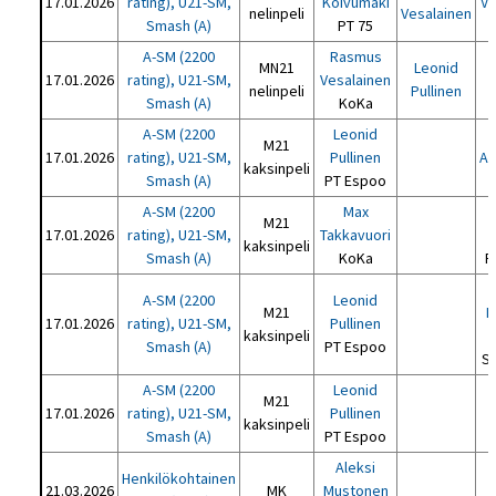
17.01.2026
rating), U21-SM,
Koivumäki
Ve
nelinpeli
Vesalainen
Smash (A)
PT 75
A-SM (2200
Rasmus
MN21
Leonid
17.01.2026
rating), U21-SM,
Vesalainen
nelinpeli
Pullinen
Smash (A)
KoKa
A-SM (2200
Leonid
M21
17.01.2026
rating), U21-SM,
Pullinen
An
kaksinpeli
Smash (A)
PT Espoo
A-SM (2200
Max
M21
17.01.2026
rating), U21-SM,
Takkavuori
kaksinpeli
Smash (A)
KoKa
P
A-SM (2200
Leonid
M21
M
17.01.2026
rating), U21-SM,
Pullinen
kaksinpeli
Smash (A)
PT Espoo
S
A-SM (2200
Leonid
M21
17.01.2026
rating), U21-SM,
Pullinen
kaksinpeli
Smash (A)
PT Espoo
Aleksi
Henkilökohtainen
21.03.2026
MK
Mustonen