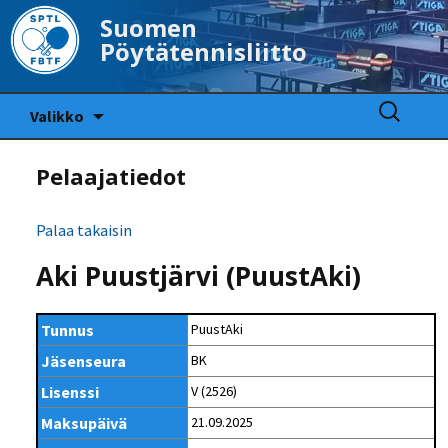
Suomen
Pöytätennisliitto
Siirry
Haku:
Valikko
sisältöön
Pelaajatiedot
Palaa takaisin
Aki Puustjärvi (PuustAki)
Tunnus
PuustAki
Jäsenseura
BK
Lisenssi
V (2526)
Maksupäivä
21.09.2025