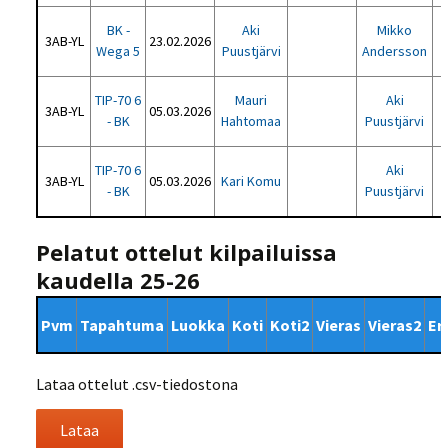
BK -
Aki
Mikko
3AB-YL
23.02.2026
Wega 5
Puustjärvi
Andersson
TIP-70 6
Mauri
Aki
3AB-YL
05.03.2026
- BK
Hahtomaa
Puustjärvi
TIP-70 6
Aki
3AB-YL
05.03.2026
Kari Komu
- BK
Puustjärvi
Pelatut ottelut kilpailuissa
kaudella 25-26
Pvm
Tapahtuma
Luokka
Koti
Koti2
Vieras
Vieras2
Er
Lataa ottelut .csv-tiedostona