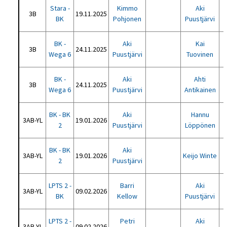
Stara -
Kimmo
Aki
3B
19.11.2025
BK
Pohjonen
Puustjärvi
BK -
Aki
Kai
3B
24.11.2025
Wega 6
Puustjärvi
Tuovinen
BK -
Aki
Ahti
3B
24.11.2025
Wega 6
Puustjärvi
Antikainen
BK - BK
Aki
Hannu
3AB-YL
19.01.2026
2
Puustjärvi
Löppönen
BK - BK
Aki
3AB-YL
19.01.2026
Keijo Winte
2
Puustjärvi
LPTS 2 -
Barri
Aki
3AB-YL
09.02.2026
BK
Kellow
Puustjärvi
LPTS 2 -
Petri
Aki
3AB-YL
09.02.2026