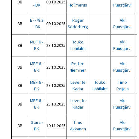
3B
09.10.2025
- BK
Hollmerus
Puustjärvi
BF-78 3
Roger
Aki
3B
09.10.2025
- BK
Söderberg
Puustjärvi
MBF 6 -
Touko
Aki
3B
28.10.2025
BK
Lohilahti
Puustjärvi
MBF 6 -
Petteri
Aki
3B
28.10.2025
BK
Nieminen
Puustjärvi
MBF 6 -
Levente
Touko
Timo
3B
28.10.2025
BK
Kadar
Lohilahti
Reijola
MBF 6 -
Levente
Aki
3B
28.10.2025
BK
Kadar
Puustjärvi
Stara -
Timo
Aki
3B
19.11.2025
BK
Akkanen
Puustjärvi