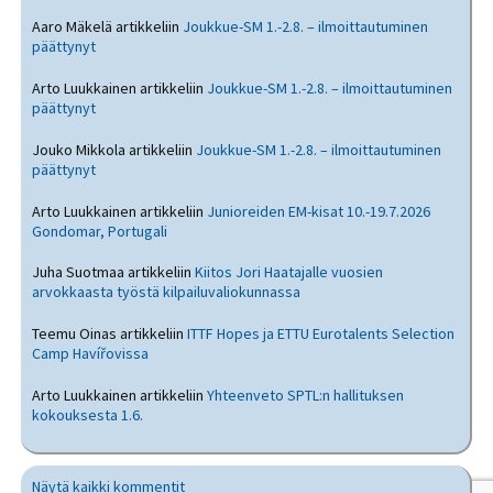
Aaro Mäkelä
artikkeliin
Joukkue-SM 1.-2.8. – ilmoittautuminen
päättynyt
Arto Luukkainen
artikkeliin
Joukkue-SM 1.-2.8. – ilmoittautuminen
päättynyt
Jouko Mikkola
artikkeliin
Joukkue-SM 1.-2.8. – ilmoittautuminen
päättynyt
Arto Luukkainen
artikkeliin
Junioreiden EM-kisat 10.-19.7.2026
Gondomar, Portugali
Juha Suotmaa
artikkeliin
Kiitos Jori Haatajalle vuosien
arvokkaasta työstä kilpailuvaliokunnassa
Teemu Oinas
artikkeliin
ITTF Hopes ja ETTU Eurotalents Selection
Camp Havířovissa
Arto Luukkainen
artikkeliin
Yhteenveto SPTL:n hallituksen
kokouksesta 1.6.
Näytä kaikki kommentit