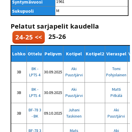
Syntymävuosi
1961
Sukupuoli
M
Pelatut sarjapelit kaudella
25-26
24-25 <<
Lohko
Ottelu
Pelipvm
Kotipel
Kotipel2
Vieraspel
V
BK -
Aki
Tomi
3B
30.09.2025
LPTS 4
Puustjärvi
Pohjolainen
BK -
Aki
Matti
3B
30.09.2025
LPTS 4
Puustjärvi
Pitkälä
BF-78 3
Juhani
Aki
3B
09.10.2025
- BK
Taskinen
Puustjärvi
BF-78 3
Mats
Aki