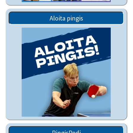
Aloita pingis
PingisPodi