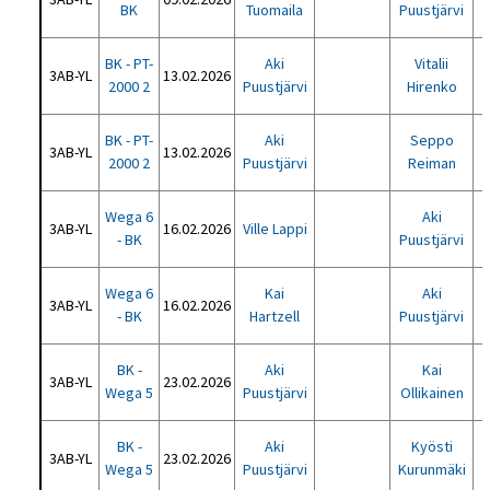
BK
Tuomaila
Puustjärvi
BK - PT-
Aki
Vitalii
3AB-YL
13.02.2026
2000 2
Puustjärvi
Hirenko
BK - PT-
Aki
Seppo
3AB-YL
13.02.2026
2000 2
Puustjärvi
Reiman
Wega 6
Aki
3AB-YL
16.02.2026
Ville Lappi
- BK
Puustjärvi
Wega 6
Kai
Aki
3AB-YL
16.02.2026
- BK
Hartzell
Puustjärvi
BK -
Aki
Kai
3AB-YL
23.02.2026
Wega 5
Puustjärvi
Ollikainen
BK -
Aki
Kyösti
3AB-YL
23.02.2026
Wega 5
Puustjärvi
Kurunmäki