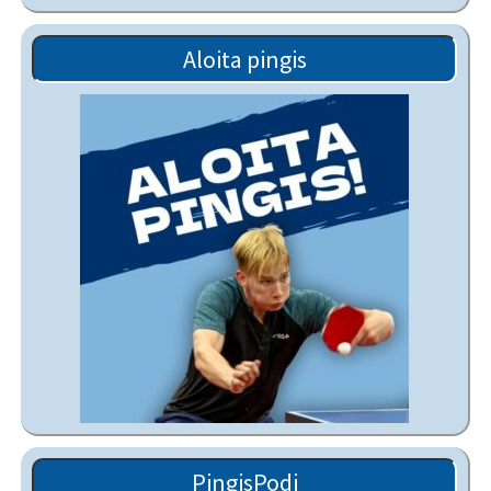
Aloita pingis
PingisPodi