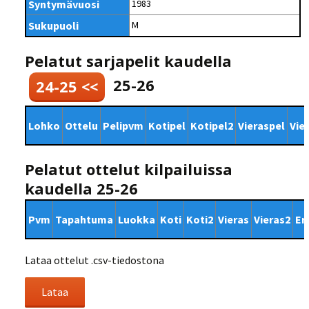
Syntymävuosi
1983
Sukupuoli
M
Pelatut sarjapelit kaudella
25-26
24-25 <<
Lohko
Ottelu
Pelipvm
Kotipel
Kotipel2
Vieraspel
Vie
Pelatut ottelut kilpailuissa
kaudella 25-26
Pvm
Tapahtuma
Luokka
Koti
Koti2
Vieras
Vieras2
Er
Lataa ottelut .csv-tiedostona