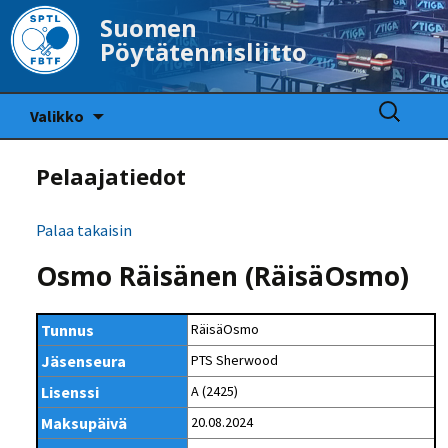
Suomen
Pöytätennisliitto
Siirry
Haku:
Valikko
sisältöön
Pelaajatiedot
Palaa takaisin
Osmo Räisänen (RäisäOsmo)
Tunnus
RäisäOsmo
Jäsenseura
PTS Sherwood
Lisenssi
A (2425)
Maksupäivä
20.08.2024