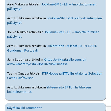
Aaro Mäkelä
artikkeliin
Joukkue-SM 1.-2.8. – ilmoittautuminen
päättynyt
Arto Luukkainen
artikkeliin
Joukkue-SM 1.-2.8. – ilmoittautuminen
päättynyt
Jouko Mikkola
artikkeliin
Joukkue-SM 1.-2.8. – ilmoittautuminen
päättynyt
Arto Luukkainen
artikkeliin
Junioreiden EM-kisat 10.-19.7.2026
Gondomar, Portugali
Juha Suotmaa
artikkeliin
Kiitos Jori Haatajalle vuosien
arvokkaasta työstä kilpailuvaliokunnassa
Teemu Oinas
artikkeliin
ITTF Hopes ja ETTU Eurotalents Selection
Camp Havířovissa
Arto Luukkainen
artikkeliin
Yhteenveto SPTL:n hallituksen
kokouksesta 1.6.
Näytä kaikki kommentit