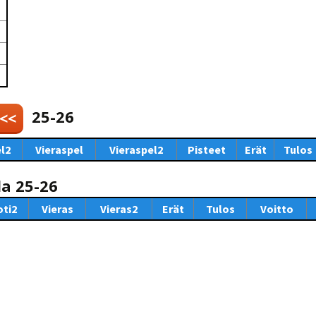
Venyttely
pöytätenniksessä-opas
Olkapäävammojen
ennaltaehkäisevä
harjoitusopas
pöytätennispelaajille
Leirit
EU-Erasmus:
Maahanmuuttajien
25-26
 <<
kotouttaminen ja
sukupuolten tasa-arvo
pöytätenniksessä
l2
Vieraspel
Vieraspel2
Pisteet
Erät
Tulos
kattavan osallisuuden
kautta
la 25-26
oti2
Vieras
Vieras2
Erät
Tulos
Voitto