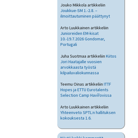
Jouko Mikkola
artikkeliin
Joukkue-SM 1.-2.8. –
ilmoittautuminen päättynyt
Arto Luukkainen
artikkeliin
Junioreiden EM-kisat
10.-19.7.2026 Gondomar,
Portugali
Juha Suotmaa
artikkeliin
Kiitos
Jori Haatajalle vuosien
arvokkaasta työstä
kilpailuvaliokunnassa
Teemu Oinas
artikkeliin
ITTF
Hopes ja ETTU Eurotalents
Selection Camp Havířovissa
Arto Luukkainen
artikkeliin
Yhteenveto SPTL:n hallituksen
kokouksesta 1.6.