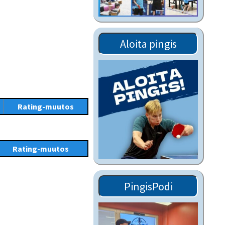
Tiedostot vanhoilta
sivuilta
Viestitiedotteet
Aloita pingis
vanhoilta sivuilta
Muut tiedotteet
Rating-muutos
Rating-muutos
PingisPodi