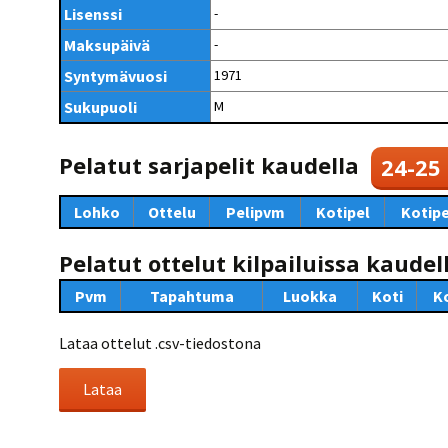
Kilpailujärjestäjien
Valiokunnat
Lisenssi
-
ohjeet
Seurasiirrot
6-divisioona
Strategia 2025-2030
Maksupäivä
-
Rating-artikkelit
Kisajärjestäjien
Sarjatiedotteet
dokumentit
Syntymävuosi
1971
Vastuullisuus
Ilmoita epäasiallisesta
Rating-manuaali
käytöksestä
Pelipaikat ja
Sukupuoli
M
Seuratiedotteet
NETU in English
joukkueiden
Julkaistut Rating-listat
Päivärating
yhteyshenkilöt
Hallintosääntö
Tietosuoja
Pelatut sarjapelit kaudella
24-25
Lohko
Ottelu
Pelipvm
Kotipel
Kotipe
Pelatut ottelut kilpailuissa kaudel
Pvm
Tapahtuma
Luokka
Koti
K
Lataa ottelut .csv-tiedostona