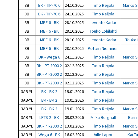
3B
BK - TIP-70 6
24.10.2025
Timo Reijola
Marko S
3B
BK - TIP-70 6
24.10.2025
Timo Reijola
3B
MBF 6 - BK
28.10.2025
Levente Kadar
3B
MBF 6 - BK
28.10.2025
Touko Lohilahti
3B
MBF 6 - BK
28.10.2025
Levente Kadar
Touko 
3B
MBF 6 - BK
28.10.2025
Petteri Nieminen
3B
BK - Wega 6
24.11.2025
Timo Reijola
Marko S
3B
BK - PT-2000 2
02.12.2025
Timo Reijola
3B
BK - PT-2000 2
02.12.2025
Timo Reijola
3B
BK - PT-2000 2
02.12.2025
Timo Reijola
Marko S
3AB-YL
BK - BK 2
19.01.2026
Timo Reijola
3AB-YL
BK - BK 2
19.01.2026
Timo Reijola
3AB-YL
BK - BK 2
19.01.2026
Timo Reijola
Marko S
3AB-YL
LPTS 2 - BK
09.02.2026
Miika Berghäll
Barri
3AB-YL
BK - PT-2000 2
13.02.2026
Timo Reijola
Marko S
3AB-YL
Wega 6 - BK
16.02.2026
Ville Lappi
Kai T