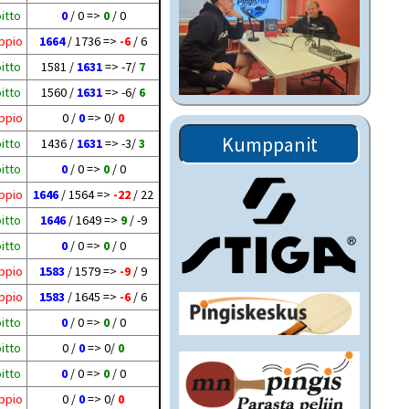
itto
0
/ 0 =>
0
/ 0
ppio
1664
/ 1736 =>
-6
/ 6
itto
1581 /
1631
=> -7/
7
itto
1560 /
1631
=> -6/
6
ppio
0 /
0
=> 0/
0
Kumppanit
itto
1436 /
1631
=> -3/
3
itto
0
/ 0 =>
0
/ 0
ppio
1646
/ 1564 =>
-22
/ 22
itto
1646
/ 1649 =>
9
/ -9
itto
0
/ 0 =>
0
/ 0
ppio
1583
/ 1579 =>
-9
/ 9
ppio
1583
/ 1645 =>
-6
/ 6
itto
0
/ 0 =>
0
/ 0
itto
0 /
0
=> 0/
0
itto
0
/ 0 =>
0
/ 0
ppio
0 /
0
=> 0/
0