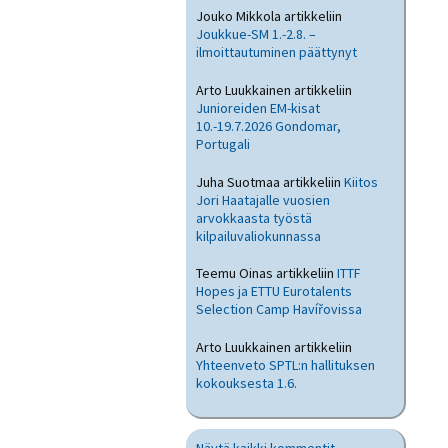
Jouko Mikkola
artikkeliin
Joukkue-SM 1.-2.8. –
ilmoittautuminen päättynyt
Arto Luukkainen
artikkeliin
Junioreiden EM-kisat
10.-19.7.2026 Gondomar,
Portugali
Juha Suotmaa
artikkeliin
Kiitos
Jori Haatajalle vuosien
arvokkaasta työstä
kilpailuvaliokunnassa
Teemu Oinas
artikkeliin
ITTF
Hopes ja ETTU Eurotalents
Selection Camp Havířovissa
Arto Luukkainen
artikkeliin
Yhteenveto SPTL:n hallituksen
kokouksesta 1.6.