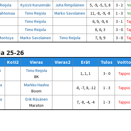
Reijola
Kyösti Kurunmäki
Juha Rimpiläinen
5, -9, -5, 5, 8
3 - 2
Vo
Hahtomaa
Timo Reijola
Marko Savolainen
11, -8, -9, -8
1 - 3
Vo
Timo Reijola
6, 9, -9, 6
3 - 1
Ta
Timo Reijola
8, 6, 3
3 - 0
Ta
Montoya
Marko Savolainen
Timo Reijola
7, 9, 9
3 - 0
Ta
la 25-26
Koti2
Vieras
Vieras2
Erät
Tulos
Voitto
i
Timo Reijola
1, 1, 1
3 - 0
Tappio
BK
la
Markku Hauhia
-8, -7, 8, -12
1 - 3
Tappio
Boom
la
Erik Räsänen
7, -8, -4, -4
1 - 3
Tappio
Maraton