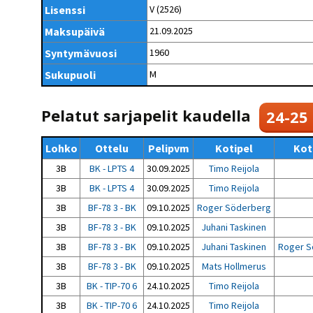
Kilpailujärjestäjien
Valiokunnat
Lisenssi
V (2526)
ohjeet
Seurasiirrot
6-divisioona
Strategia 2025-2030
Maksupäivä
21.09.2025
Rating-artikkelit
Kisajärjestäjien
Sarjatiedotteet
dokumentit
Syntymävuosi
1960
Vastuullisuus
Ilmoita epäasiallisesta
Rating-manuaali
käytöksestä
Pelipaikat ja
Sukupuoli
M
Seuratiedotteet
NETU in English
joukkueiden
Julkaistut Rating-listat
Päivärating
yhteyshenkilöt
Hallintosääntö
Tietosuoja
Pelatut sarjapelit kaudella
24-25
Lohko
Ottelu
Pelipvm
Kotipel
Kot
3B
BK - LPTS 4
30.09.2025
Timo Reijola
3B
BK - LPTS 4
30.09.2025
Timo Reijola
3B
BF-78 3 - BK
09.10.2025
Roger Söderberg
3B
BF-78 3 - BK
09.10.2025
Juhani Taskinen
3B
BF-78 3 - BK
09.10.2025
Juhani Taskinen
Roger S
3B
BF-78 3 - BK
09.10.2025
Mats Hollmerus
3B
BK - TIP-70 6
24.10.2025
Timo Reijola
3B
BK - TIP-70 6
24.10.2025
Timo Reijola