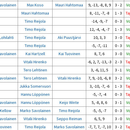
avolainen
Max Koso
Mauri Hahtomaa
9, -13, -8, 8, 9
3 - 2
Vo
Mauri Hahtomaa
8, -11, -7, -8
1 - 3
Ta
Timo Reijola
-14, -9, -7
0 - 3
Vo
Timo Reijola
12, -4, -4, -7
1 - 3
Vo
Lohilahti
Timo Reijola
Aki Puustjärvi
10, 3, 3
3 - 0
Ta
Timo Reijola
-5, -7, -11
0 - 3
Vo
avolainen
Kai Hartzell
Kai Tuovinen
8, 7, 6
3 - 0
Vo
Vitalii Hirenko
-6, 2, 7, -13, -3
2 - 3
Ta
Tero Lehtinen
3, -6, 11, 5
3 - 1
Vo
avolainen
Tero Lehtinen
Vitalii Hirenko
7, 9, -10, -6, 8
3 - 2
Vo
Jukka Somervuori
3, -10, -7, -6
1 - 3
Ta
Hannu Löppönen
-5, -7, -4
0 - 3
Ta
avolainen
Hannu Löppönen
Keijo Winte
5, -8, 8, 6
3 - 1
Vo
 Kellow
Marko Savolainen
Timo Reijola
-5, -5, -7
0 - 3
Vo
avolainen
Vitalii Hirenko
Seppo Reiman
6, 5, 9
3 - 0
Vo
uovinen
Timo Reijola
Marko Savolainen
-7, 7, 7, -7, 10
3 - 2
Ta