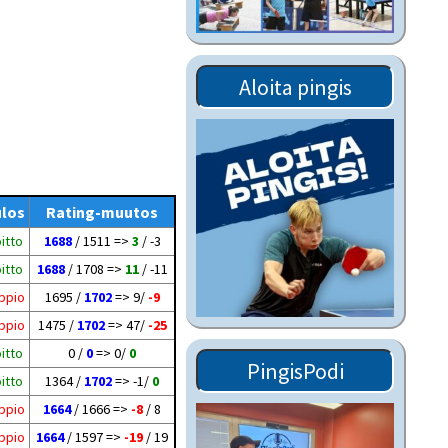
Tiedostot vanhoilta
sivuilta
Viestitiedotteet
Aloita pingis
vanhoilta sivuilta
Muut tiedotteet
ulos
Rating-muutos
itto
1688
/ 1511 =>
3
/ -3
itto
1688
/ 1708 =>
11
/ -11
ppio
1695 /
1702
=> 9/
-9
ppio
1475 /
1702
=> 47/
-25
itto
0 /
0
=> 0/
0
PingisPodi
itto
1364 /
1702
=> -1/
0
ppio
1664
/ 1666 =>
-8
/ 8
ppio
1664
/ 1597 =>
-19
/ 19