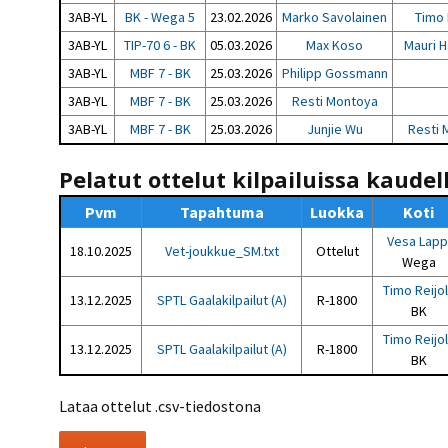
3AB-YL
BK - Wega 5
23.02.2026
Marko Savolainen
Timo 
3AB-YL
TIP-70 6 - BK
05.03.2026
Max Koso
Mauri 
3AB-YL
MBF 7 - BK
25.03.2026
Philipp Gossmann
3AB-YL
MBF 7 - BK
25.03.2026
Resti Montoya
3AB-YL
MBF 7 - BK
25.03.2026
Junjie Wu
Resti 
Pelatut ottelut kilpailuissa kaudel
Pvm
Tapahtuma
Luokka
Koti
Vesa Lapp
18.10.2025
Vet-joukkue_SM.txt
Ottelut
Wega
Timo Reijo
13.12.2025
SPTL Gaalakilpailut (A)
R-1800
BK
Timo Reijo
13.12.2025
SPTL Gaalakilpailut (A)
R-1800
BK
Lataa ottelut .csv-tiedostona