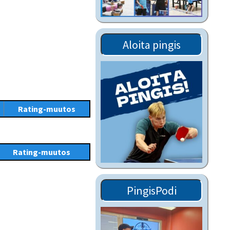
Tiedostot vanhoilta
sivuilta
Viestitiedotteet
Aloita pingis
vanhoilta sivuilta
Muut tiedotteet
Rating-muutos
Rating-muutos
PingisPodi