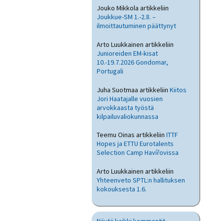
Jouko Mikkola
artikkeliin
Joukkue-SM 1.-2.8. –
ilmoittautuminen päättynyt
Arto Luukkainen
artikkeliin
Junioreiden EM-kisat
10.-19.7.2026 Gondomar,
Portugali
Juha Suotmaa
artikkeliin
Kiitos
Jori Haatajalle vuosien
arvokkaasta työstä
kilpailuvaliokunnassa
Teemu Oinas
artikkeliin
ITTF
Hopes ja ETTU Eurotalents
Selection Camp Havířovissa
Arto Luukkainen
artikkeliin
Yhteenveto SPTL:n hallituksen
kokouksesta 1.6.