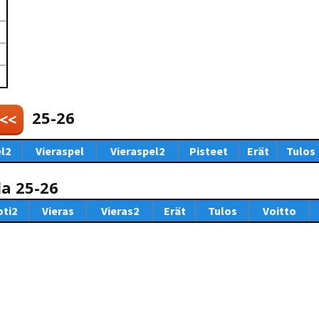
Venyttely
pöytätenniksessä-opas
Olkapäävammojen
ennaltaehkäisevä
harjoitusopas
pöytätennispelaajille
Leirit
EU-Erasmus:
Maahanmuuttajien
25-26
 <<
kotouttaminen ja
sukupuolten tasa-arvo
pöytätenniksessä
l2
Vieraspel
Vieraspel2
Pisteet
Erät
Tulos
kattavan osallisuuden
kautta
la 25-26
oti2
Vieras
Vieras2
Erät
Tulos
Voitto