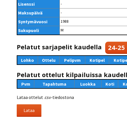
Kilpailujärjestäjien
Valiokunnat
Lisenssi
-
ohjeet
Seurasiirrot
6-divisioona
Strategia 2025-2030
Maksupäivä
-
Rating-artikkelit
Kisajärjestäjien
Sarjatiedotteet
dokumentit
Syntymävuosi
1988
Vastuullisuus
Ilmoita epäasiallisesta
Rating-manuaali
käytöksestä
Pelipaikat ja
Sukupuoli
M
Seuratiedotteet
NETU in English
joukkueiden
Julkaistut Rating-listat
Päivärating
yhteyshenkilöt
Hallintosääntö
Tietosuoja
Pelatut sarjapelit kaudella
24-25
Lohko
Ottelu
Pelipvm
Kotipel
Kotipe
Pelatut ottelut kilpailuissa kaudel
Pvm
Tapahtuma
Luokka
Koti
K
Lataa ottelut .csv-tiedostona