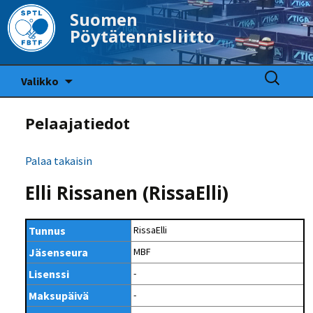
Suomen
Pöytätennisliitto
Siirry
Haku:
Valikko
sisältöön
Pelaajatiedot
Palaa takaisin
Elli Rissanen (RissaElli)
Tunnus
RissaElli
Jäsenseura
MBF
Lisenssi
-
Maksupäivä
-