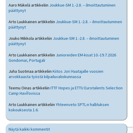
Aaro Mäkelä
artikkeliin
Joukkue-SM 1.-2.8. – ilmoittautuminen
päättynyt
Arto Luukkainen
artikkeliin
Joukkue-SM 1.-2.8. – ilmoittautuminen
päättynyt
Jouko Mikkola
artikkeliin
Joukkue-SM 1.-2.8. – ilmoittautuminen
päättynyt
Arto Luukkainen
artikkeliin
Junioreiden EM-kisat 10.-19.7.2026
Gondomar, Portugali
Juha Suotmaa
artikkeliin
Kiitos Jori Haatajalle vuosien
arvokkaasta työstä kilpailuvaliokunnassa
Teemu Oinas
artikkeliin
ITTF Hopes ja ETTU Eurotalents Selection
Camp Havířovissa
Arto Luukkainen
artikkeliin
Yhteenveto SPTL:n hallituksen
kokouksesta 1.6.
Näytä kaikki kommentit