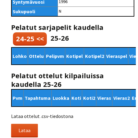
Syntymävuosi
1996
Sukupuoli
N
Pelatut sarjapelit kaudella
25-26
24-25 <<
Lohko
Ottelu
Pelipvm
Kotipel
Kotipel2
Vieraspel
Vie
Pelatut ottelut kilpailuissa
kaudella 25-26
Pvm
Tapahtuma
Luokka
Koti
Koti2
Vieras
Vieras2
Er
Lataa ottelut .csv-tiedostona