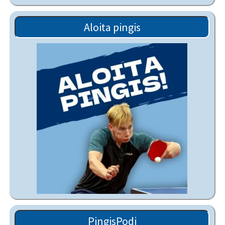
Aloita pingis
PingisPodi