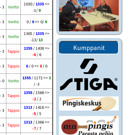
1030 /
1335
=>
- 3
Voitto
-1/
0
- 3
Voitto
0 /
0
=> 0/
0
1365 /
1335
=>
- 3
Voitto
-13/
13
Kumppanit
1355
/ 1438 =>
- 3
Tappio
-6
/ 6
- 3
Tappio
0
/ 0 =>
0
/ 0
1355
/ 1172 =>
3
- 0
Voitto
/ -3
1355
/ 1566 =>
- 3
Tappio
-2
/ 2
1313
/ 1416 =>
- 3
Tappio
-5
/ 5
1313
/ 1366 =>
- 3
Tappio
-7
/ 7