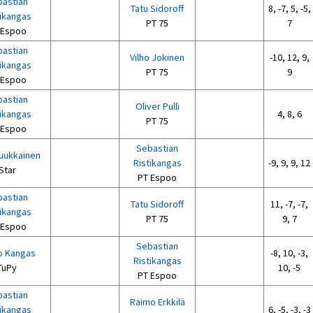
astian
Tatu Sidoroff
8, -7, 5, -5,
tikangas
PT 75
7
 Espoo
astian
Vilho Jokinen
-10, 12, 9,
tikangas
PT 75
9
 Espoo
astian
Oliver Pulli
tikangas
4, 8, 6
PT 75
 Espoo
Sebastian
Luukkainen
Ristikangas
-9, 9, 9, 12
Star
PT Espoo
astian
Tatu Sidoroff
11, -7, -7,
tikangas
PT 75
9, 7
 Espoo
Sebastian
o Kangas
-8, 10, -3,
Ristikangas
TuPy
10, -5
PT Espoo
astian
Raimo Erkkilä
tikangas
6, -5, -3, -3