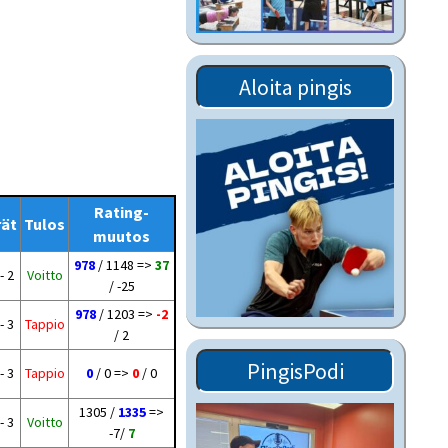
Tiedostot vanhoilta
sivuilta
Viestitiedotteet
Aloita pingis
vanhoilta sivuilta
Muut tiedotteet
Rating-
rät
Tulos
muutos
978
/ 1148 =>
37
- 2
Voitto
/ -25
978
/ 1203 =>
-2
- 3
Tappio
/ 2
PingisPodi
- 3
Tappio
0
/ 0 =>
0
/ 0
1305 /
1335
=>
- 3
Voitto
-7/
7