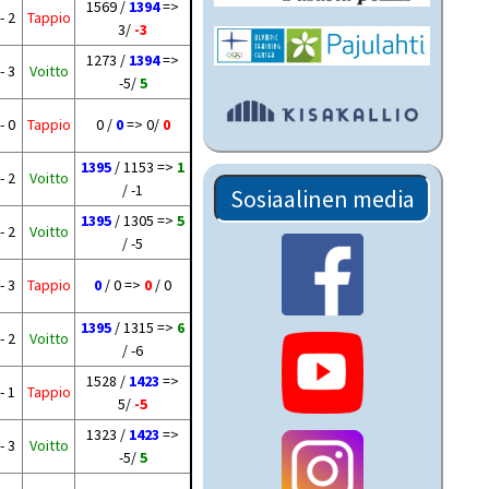
1569 /
1394
=>
- 2
Tappio
3/
-3
1273 /
1394
=>
- 3
Voitto
-5/
5
- 0
Tappio
0 /
0
=> 0/
0
1395
/ 1153 =>
1
- 2
Voitto
/ -1
Sosiaalinen media
1395
/ 1305 =>
5
- 2
Voitto
/ -5
- 3
Tappio
0
/ 0 =>
0
/ 0
1395
/ 1315 =>
6
- 2
Voitto
/ -6
1528 /
1423
=>
- 1
Tappio
5/
-5
1323 /
1423
=>
- 3
Voitto
-5/
5