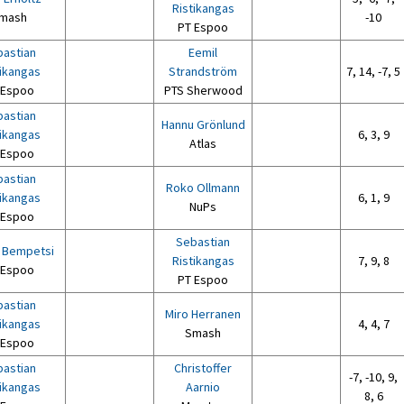
Ristikangas
mash
-10
PT Espoo
astian
Eemil
tikangas
Strandström
7, 14, -7, 5
 Espoo
PTS Sherwood
astian
Hannu Grönlund
tikangas
6, 3, 9
Atlas
 Espoo
astian
Roko Ollmann
tikangas
6, 1, 9
NuPs
 Espoo
Sebastian
n Bempetsi
Ristikangas
7, 9, 8
 Espoo
PT Espoo
astian
Miro Herranen
tikangas
4, 4, 7
Smash
 Espoo
astian
Christoffer
-7, -10, 9,
tikangas
Aarnio
8, 6