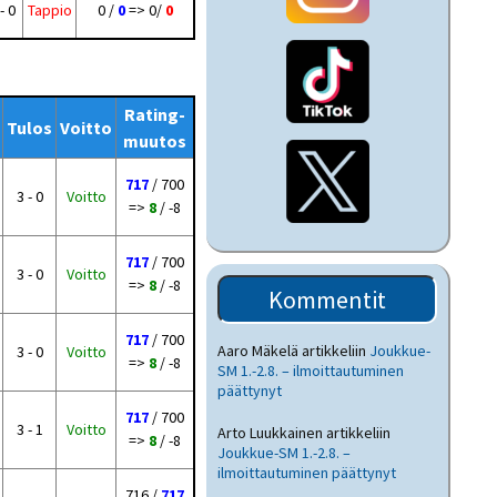
- 0
Tappio
0 /
0
=> 0/
0
Rating-
Tulos
Voitto
muutos
717
/ 700
3 - 0
Voitto
=>
8
/ -8
717
/ 700
3 - 0
Voitto
=>
8
/ -8
Kommentit
717
/ 700
Aaro Mäkelä
artikkeliin
Joukkue-
3 - 0
Voitto
=>
8
/ -8
SM 1.-2.8. – ilmoittautuminen
päättynyt
717
/ 700
3 - 1
Voitto
Arto Luukkainen
artikkeliin
=>
8
/ -8
Joukkue-SM 1.-2.8. –
ilmoittautuminen päättynyt
716 /
717