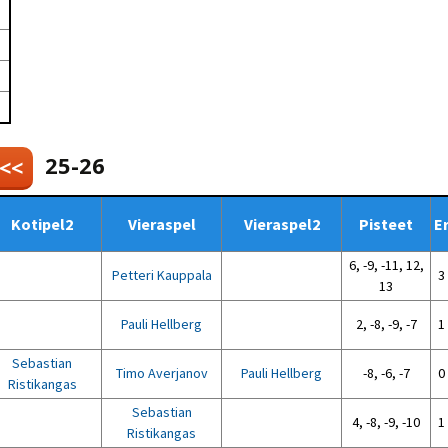
Venyttely
pöytätenniksessä-opas
Olkapäävammojen
ennaltaehkäisevä
harjoitusopas
pöytätennispelaajille
Leirit
EU-Erasmus:
Maahanmuuttajien
25-26
 <<
kotouttaminen ja
sukupuolten tasa-arvo
pöytätenniksessä
kattavan osallisuuden
Kotipel2
Vieraspel
Vieraspel2
Pisteet
E
kautta
6, -9, -11, 12,
Petteri Kauppala
3 
13
Pauli Hellberg
2, -8, -9, -7
1 
Sebastian
Timo Averjanov
Pauli Hellberg
-8, -6, -7
0 
Ristikangas
Sebastian
4, -8, -9, -10
1 
Ristikangas