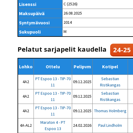
Kilpailujärjestäjien
Valiokunnat
Lisenssi
C (2526)
ohjeet
Seurasiirrot
6-divisioona
Strategia 2025-2030
Maksupäivä
26.08.2025
Rating-artikkelit
Kisajärjestäjien
Sarjatiedotteet
dokumentit
Syntymävuosi
2014
Vastuullisuus
Ilmoita epäasiallisesta
Rating-manuaali
käytöksestä
Pelipaikat ja
Sukupuoli
M
Seuratiedotteet
NETU in English
joukkueiden
Julkaistut Rating-listat
Päivärating
yhteyshenkilöt
Hallintosääntö
Tietosuoja
Pelatut sarjapelit kaudella
24-25
Lohko
Ottelu
Pelipvm
Kotipel
PT Espoo 13 - TIP-70
Sebastian
4A2
09.12.2025
11
Ristikangas
PT Espoo 13 - TIP-70
Sebastian
4A2
09.12.2025
11
Ristikangas
PT Espoo 13 - TIP-70
4A2
09.12.2025
Thomas Holmberg
11
Maraton 4 - PT
4A-AL2
24.02.2026
Paul Lindholm
Espoo 13