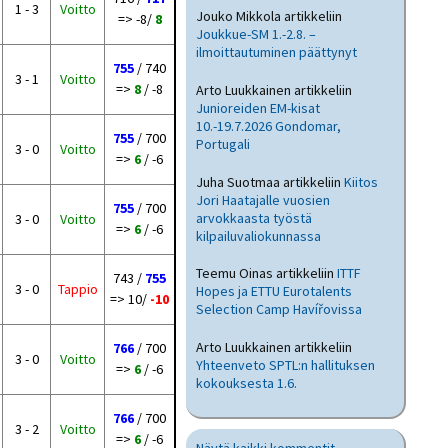
1 - 3
Voitto
Jouko Mikkola
artikkeliin
=> -8/
8
Joukkue-SM 1.-2.8. –
ilmoittautuminen päättynyt
755
/ 740
3 - 1
Voitto
=>
8
/ -8
Arto Luukkainen
artikkeliin
Junioreiden EM-kisat
10.-19.7.2026 Gondomar,
755
/ 700
Portugali
3 - 0
Voitto
=>
6
/ -6
Juha Suotmaa
artikkeliin
Kiitos
Jori Haatajalle vuosien
755
/ 700
arvokkaasta työstä
3 - 0
Voitto
=>
6
/ -6
kilpailuvaliokunnassa
Teemu Oinas
artikkeliin
ITTF
743 /
755
3 - 0
Tappio
Hopes ja ETTU Eurotalents
=> 10/
-10
Selection Camp Havířovissa
Arto Luukkainen
artikkeliin
766
/ 700
3 - 0
Voitto
Yhteenveto SPTL:n hallituksen
=>
6
/ -6
kokouksesta 1.6.
766
/ 700
3 - 2
Voitto
=>
6
/ -6