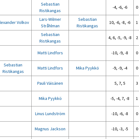
Sebastian
-4, -6, -6
0 
Ristikangas
Lars-Wilmer
Sebastian
lexander Volkov
10, -6, -8, -6
1 
Stråhlman
Ristikangas
Sebastian
4, 6, -5, -9, -8
2 
Ristikangas
Matti Lindfors
-10, -9, -8
0 
Sebastian
Matti Lindfors
Mika Pyykkö
-9, -9, -4
0 
Ristikangas
Pauli Väisänen
5, 7, 5
3 
Mika Pyykkö
-5, -4, 7, -8
1 
Linus Lundström
-10, -6, -8
0 
Magnus Jackson
-10, -3, -5
0 