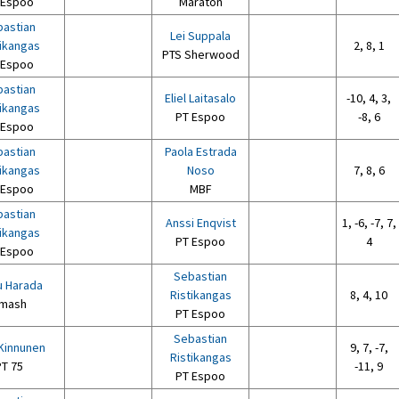
 Espoo
Maraton
astian
Lei Suppala
tikangas
2, 8, 1
PTS Sherwood
 Espoo
astian
Eliel Laitasalo
-10, 4, 3,
tikangas
PT Espoo
-8, 6
 Espoo
astian
Paola Estrada
tikangas
Noso
7, 8, 6
 Espoo
MBF
astian
Anssi Enqvist
1, -6, -7, 7,
tikangas
PT Espoo
4
 Espoo
Sebastian
 Harada
Ristikangas
8, 4, 10
mash
PT Espoo
Sebastian
 Kinnunen
9, 7, -7,
Ristikangas
PT 75
-11, 9
PT Espoo