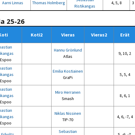
Aarni Linnas
Thomas Holmberg
4, 5, 8
3 
Ristikangas
la 25-26
Koti
Koti2
Vieras
Vieras2
Erät
astian
Hannu Grönlund
tikangas
9, 10, 2
Atlas
 Espoo
astian
Emilia Kostiainen
tikangas
5, 5, 4
GraPi
 Espoo
astian
Miro Herranen
tikangas
8, 6, 1
Smash
 Espoo
astian
Niklas Nissinen
tikangas
4, 6, -7, 4
TIP-70
 Espoo
Sebastian
 Erholtz
5, -6, -7,