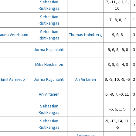
Sebastian
7, -11, -12, 8,
3 
Ristikangas
10
Sebastian
-7, -8, 8, -8
1 
Ristikangas
Sebastian
auno Veerbaum
Thomas Holmberg
9, 9, 6
3 
Ristikangas
Jorma Kuljunlahti
-9, 6, 8, -9, 8
3 
Mika Heiskanen
-3, 9, 6, -4, 8
3 
Emil Aarnivuo
Jorma Kuljunlahti
Ari Virtanen
9, -9, 10, -9, -6
2 
Ari Virtanen
6, -8, 7, -0, 11
3 
Sebastian
-6, 6, 1, 9
3 
Ristikangas
Sebastian
-9, -13, 14, 11,
2 
Ristikangas
-5
Sebastian