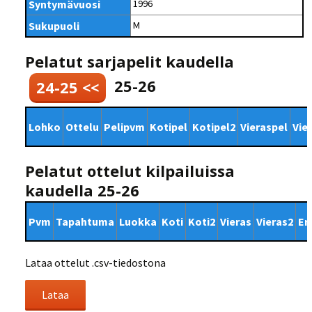
Syntymävuosi
1996
Sukupuoli
M
Pelatut sarjapelit kaudella
25-26
24-25 <<
Lohko
Ottelu
Pelipvm
Kotipel
Kotipel2
Vieraspel
Vie
Pelatut ottelut kilpailuissa
kaudella 25-26
Pvm
Tapahtuma
Luokka
Koti
Koti2
Vieras
Vieras2
Er
Lataa ottelut .csv-tiedostona