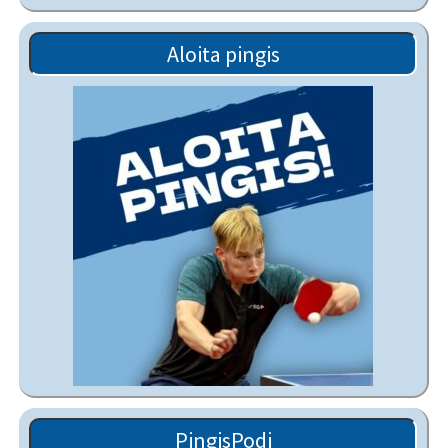
Aloita pingis
PingisPodi