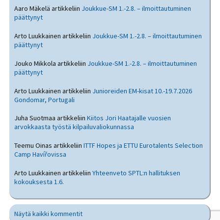
Aaro Mäkelä
artikkeliin
Joukkue-SM 1.-2.8. – ilmoittautuminen
päättynyt
Arto Luukkainen
artikkeliin
Joukkue-SM 1.-2.8. – ilmoittautuminen
päättynyt
Jouko Mikkola
artikkeliin
Joukkue-SM 1.-2.8. – ilmoittautuminen
päättynyt
Arto Luukkainen
artikkeliin
Junioreiden EM-kisat 10.-19.7.2026
Gondomar, Portugali
Juha Suotmaa
artikkeliin
Kiitos Jori Haatajalle vuosien
arvokkaasta työstä kilpailuvaliokunnassa
Teemu Oinas
artikkeliin
ITTF Hopes ja ETTU Eurotalents Selection
Camp Havířovissa
Arto Luukkainen
artikkeliin
Yhteenveto SPTL:n hallituksen
kokouksesta 1.6.
Näytä kaikki kommentit