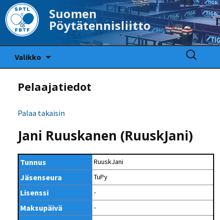
Suomen
Pöytätennisliitto
Siirry
Haku:
Valikko
sisältöön
Pelaajatiedot
Palaa takaisin
Jani Ruuskanen (RuuskJani)
Tunnus
RuuskJani
Jäsenseura
TuPy
Lisenssi
-
Maksupäivä
-