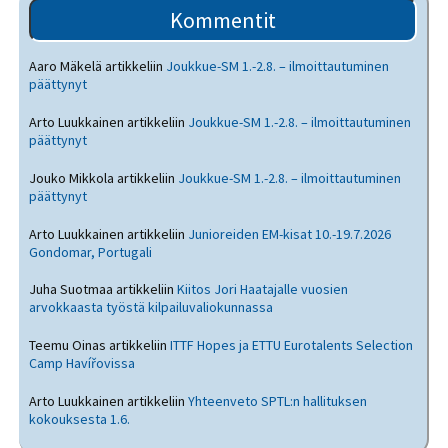
Kommentit
Aaro Mäkelä
artikkeliin
Joukkue-SM 1.-2.8. – ilmoittautuminen
päättynyt
Arto Luukkainen
artikkeliin
Joukkue-SM 1.-2.8. – ilmoittautuminen
päättynyt
Jouko Mikkola
artikkeliin
Joukkue-SM 1.-2.8. – ilmoittautuminen
päättynyt
Arto Luukkainen
artikkeliin
Junioreiden EM-kisat 10.-19.7.2026
Gondomar, Portugali
Juha Suotmaa
artikkeliin
Kiitos Jori Haatajalle vuosien
arvokkaasta työstä kilpailuvaliokunnassa
Teemu Oinas
artikkeliin
ITTF Hopes ja ETTU Eurotalents Selection
Camp Havířovissa
Arto Luukkainen
artikkeliin
Yhteenveto SPTL:n hallituksen
kokouksesta 1.6.