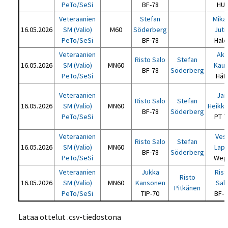
PeTo/SeSi
BF-78
HU
Veteraanien
Stefan
Mika
16.05.2026
SM (Valio)
M60
Söderberg
Jutil
PeTo/SeSi
BF-78
Hale
Veteraanien
Ak
Risto Salo
Stefan
16.05.2026
SM (Valio)
MN60
Kaur
BF-78
Söderberg
PeTo/SeSi
HäK
Veteraanien
Jar
Risto Salo
Stefan
16.05.2026
SM (Valio)
MN60
Heikki
BF-78
Söderberg
PeTo/SeSi
PT 7
Veteraanien
Ves
Risto Salo
Stefan
16.05.2026
SM (Valio)
MN60
Lapp
BF-78
Söderberg
PeTo/SeSi
Weg
Veteraanien
Jukka
Rist
Risto
16.05.2026
SM (Valio)
MN60
Kansonen
Sal
Pitkänen
PeTo/SeSi
TIP-70
BF-7
Lataa ottelut .csv-tiedostona