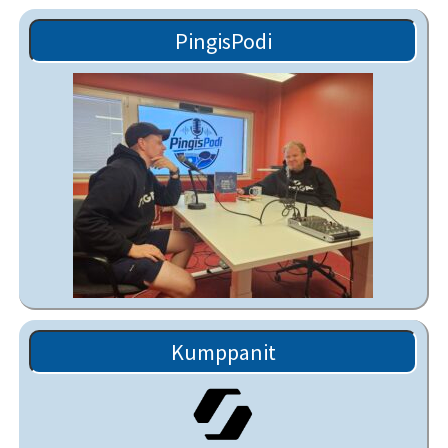
PingisPodi
Kumppanit