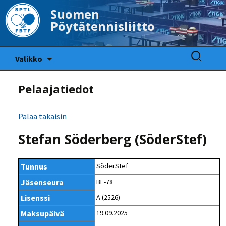
Suomen
Pöytätennisliitto
Siirry
Haku:
Valikko
sisältöön
Pelaajatiedot
Palaa takaisin
Stefan Söderberg (SöderStef)
Tunnus
SöderStef
Jäsenseura
BF-78
Lisenssi
A (2526)
Maksupäivä
19.09.2025