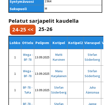
Syntymävuosi
1964
Sukupuoli
M
Pelatut sarjapelit kaudella
25-26
24-25 <<
Lohko
Ottelu
Pelipvm
Kotipel
Kotipel2
Vieraspel
V
Wega -
Matti
Stefan
1
13.09.2025
BF-78
Kurvinen
Söderberg
Wega -
Manu
Stefan
1
13.09.2025
BF-78
Karjalainen
Söderberg
BF-78 -
Stefan
Juha
1
13.09.2025
TuKa
Söderberg
Äänismaa
BF-78 -
Stefan
Janne