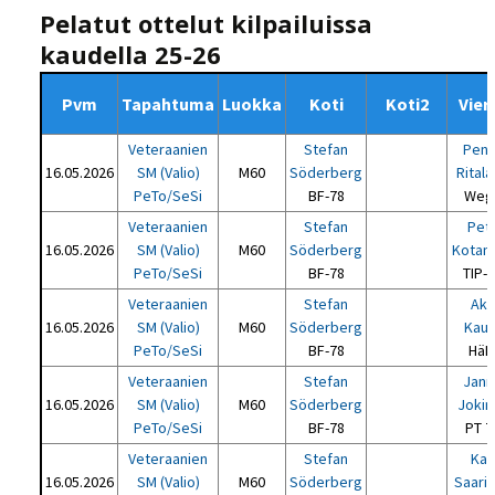
Pelatut ottelut kilpailuissa
kaudella 25-26
Pvm
Tapahtuma
Luokka
Koti
Koti2
Vier
Veteraanien
Stefan
Pent
16.05.2026
SM (Valio)
M60
Söderberg
Ritala
PeTo/SeSi
BF-78
Weg
Veteraanien
Stefan
Petr
16.05.2026
SM (Valio)
M60
Söderberg
Kotam
PeTo/SeSi
BF-78
TIP-
Veteraanien
Stefan
Ak
16.05.2026
SM (Valio)
M60
Söderberg
Kaur
PeTo/SeSi
BF-78
HäK
Veteraanien
Stefan
Jann
16.05.2026
SM (Valio)
M60
Söderberg
Jokin
PeTo/SeSi
BF-78
PT 7
Veteraanien
Stefan
Kar
16.05.2026
SM (Valio)
M60
Söderberg
Saari