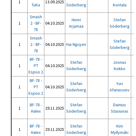
1
13.09.2025
TuKa
Söderberg
Kontala
Smash
Henri
Stefan
1
2 - BF-
04.10.2025
Arjamaa
Söderberg
78
Smash
Stefan
1
2 - BF-
04.10.2025
Hai Nguyen
Söderberg
78
BF-78 -
Stefan
Joonas
1
PT
04.10.2025
Söderberg
Kokko
Espoo 2
BF-78 -
Stefan
Yuri
1
PT
04.10.2025
Söderberg
Afanassiev
Espoo 2
BF-78 -
Stefan
Dainius
1
29.11.2025
Halex
Söderberg
Stasiunas
BF-78 -
Stefan
Kim
1
29.11.2025
Halex
Söderberg
Myllymäki