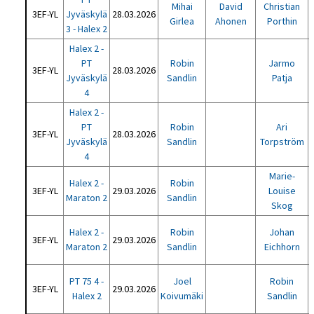
Mihai
David
Christian
3EF-YL
Jyväskylä
28.03.2026
Girlea
Ahonen
Porthin
3 - Halex 2
Halex 2 -
PT
Robin
Jarmo
3EF-YL
28.03.2026
Jyväskylä
Sandlin
Patja
4
Halex 2 -
PT
Robin
Ari
3EF-YL
28.03.2026
Jyväskylä
Sandlin
Torpström
4
Marie-
Halex 2 -
Robin
3EF-YL
29.03.2026
Louise
Maraton 2
Sandlin
Skog
Halex 2 -
Robin
Johan
3EF-YL
29.03.2026
Maraton 2
Sandlin
Eichhorn
PT 75 4 -
Joel
Robin
3EF-YL
29.03.2026
Halex 2
Koivumäki
Sandlin