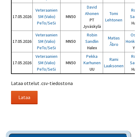
David
Veteraanien
Ro
Ahonen
Tomi
17.05.2026
SM (Valio)
MN50
San
PT
Lehtonen
PeTo/SeSi
Ha
Jyväskylä
Veteraanien
Robin
Osk
Matias
17.05.2026
SM (Valio)
MN50
Sandlin
Honka
Åbro
PeTo/SeSi
Halex
Y
Veteraanien
Pekka
Ro
Rami
17.05.2026
SM (Valio)
MN50
Karhunen
San
Laaksonen
PeTo/SeSi
UU
Ha
Lataa ottelut .csv-tiedostona