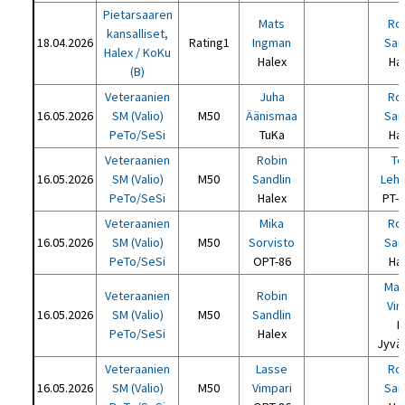
Pietarsaaren
Mats
Ro
kansalliset,
18.04.2026
Rating1
Ingman
San
Halex / KoKu
Halex
Ha
(B)
Veteraanien
Juha
Ro
16.05.2026
SM (Valio)
M50
Äänismaa
San
PeTo/SeSi
TuKa
Ha
Veteraanien
Robin
Te
16.05.2026
SM (Valio)
M50
Sandlin
Leht
PeTo/SeSi
Halex
PT-
Veteraanien
Mika
Ro
16.05.2026
SM (Valio)
M50
Sorvisto
San
PeTo/SeSi
OPT-86
Ha
Mar
Veteraanien
Robin
Vir
16.05.2026
SM (Valio)
M50
Sandlin
P
PeTo/SeSi
Halex
Jyvä
Veteraanien
Lasse
Ro
16.05.2026
SM (Valio)
M50
Vimpari
San