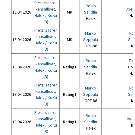
Pietarsaaren
Robin
kansalliset,
Joel
18.04.2026
MK
Sandlin
Halex / KoKu
Ha
Halex
(B)
Pietarsaaren
Marko
Ro
kansalliset,
18.04.2026
MK
Seppälä
San
Halex / KoKu
OPT-86
Ha
(B)
Pietarsaaren
Robin
To
kansalliset,
18.04.2026
Rating1
Sandlin
Por
Halex / KoKu
Halex
Ha
(B)
Pietarsaaren
Marko
Ro
kansalliset,
18.04.2026
Rating1
Seppälä
San
Halex / KoKu
OPT-86
Ha
(B)
Pietarsaaren
Robin
kansalliset,
Joel
18.04.2026
Rating1
Sandlin
Halex / KoKu
Ha
Halex
(B)