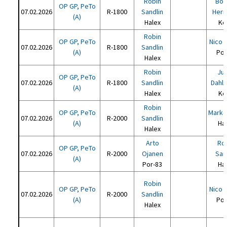
Robin
Bo-
OP GP, PeTo
07.02.2026
R-1800
Sandlin
Herr
(A)
Halex
Ko
Robin
OP GP, PeTo
Nico 
07.02.2026
R-1800
Sandlin
(A)
Por
Halex
Robin
Ju
OP GP, PeTo
07.02.2026
R-1800
Sandlin
Dahl
(A)
Halex
Ko
Robin
OP GP, PeTo
Marko
07.02.2026
R-2000
Sandlin
(A)
Ha
Halex
Arto
Ro
OP GP, PeTo
07.02.2026
R-2000
Ojanen
San
(A)
Por-83
Ha
Robin
OP GP, PeTo
Nico 
07.02.2026
R-2000
Sandlin
(A)
Por
Halex