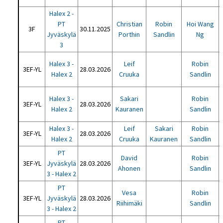
Halex 2 -
PT
Christian
Robin
Hoi Wang
3F
30.11.2025
Jyväskylä
Porthin
Sandlin
Ng
3
Halex 3 -
Leif
Robin
3EF-YL
28.03.2026
Halex 2
Cruuka
Sandlin
Halex 3 -
Sakari
Robin
3EF-YL
28.03.2026
Halex 2
Kauranen
Sandlin
Halex 3 -
Leif
Sakari
Robin
3EF-YL
28.03.2026
Halex 2
Cruuka
Kauranen
Sandlin
PT
David
Robin
3EF-YL
Jyväskylä
28.03.2026
Ahonen
Sandlin
3 - Halex 2
PT
Vesa
Robin
3EF-YL
Jyväskylä
28.03.2026
Riihimäki
Sandlin
3 - Halex 2
PT