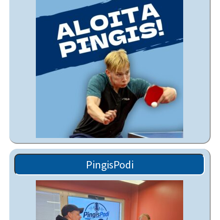
PingisPodi