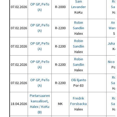
Sam
Ro
OP GP, PeTo
07.02.2026
R-2000
Levander
San
(A)
KoKu
Ha
Robin
Ant
OP GP, PeTo
07.02.2026
R-2200
Sandlin
Warm
(A)
Halex
Se
Robin
OP GP, PeTo
Juha 
07.02.2026
R-2200
Sandlin
(A)
Ko
Halex
Robin
OP GP, PeTo
Nico 
07.02.2026
R-2200
Sandlin
(A)
Por
Halex
Ro
OP GP, PeTo
Olli Iljanto
07.02.2026
R-2200
San
(A)
Por-83
Ha
Pietarsaaren
Fredrik
Ro
kansalliset,
18.04.2026
MK
Forsbacka
San
Halex / KoKu
Halex
Ha
(B)