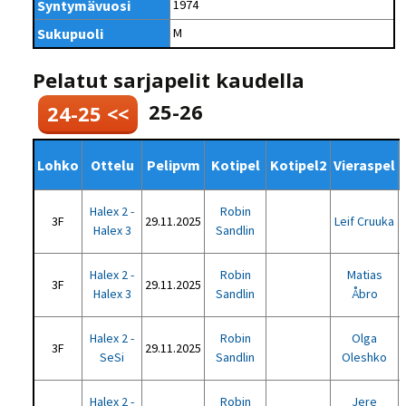
Syntymävuosi
1974
Sukupuoli
M
Pelatut sarjapelit kaudella
25-26
24-25 <<
Lohko
Ottelu
Pelipvm
Kotipel
Kotipel2
Vieraspel
Halex 2 -
Robin
3F
29.11.2025
Leif Cruuka
Halex 3
Sandlin
Halex 2 -
Robin
Matias
3F
29.11.2025
Halex 3
Sandlin
Åbro
Halex 2 -
Robin
Olga
3F
29.11.2025
SeSi
Sandlin
Oleshko
Halex 2 -
Robin
Jere