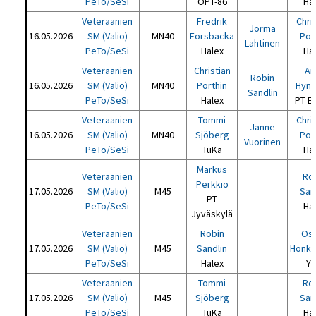
PeTo/SeSi
OPT-86
Ha
Veteraanien
Fredrik
Chri
Jorma
16.05.2026
SM (Valio)
MN40
Forsbacka
Por
Lahtinen
PeTo/SeSi
Halex
Ha
Veteraanien
Christian
An
Robin
16.05.2026
SM (Valio)
MN40
Porthin
Hynn
Sandlin
PeTo/SeSi
Halex
PT E
Veteraanien
Tommi
Chri
Janne
16.05.2026
SM (Valio)
MN40
Sjöberg
Por
Vuorinen
PeTo/SeSi
TuKa
Ha
Markus
Veteraanien
Ro
Perkkiö
17.05.2026
SM (Valio)
M45
San
PT
PeTo/SeSi
Ha
Jyväskylä
Veteraanien
Robin
Osk
17.05.2026
SM (Valio)
M45
Sandlin
Honka
PeTo/SeSi
Halex
Y
Veteraanien
Tommi
Ro
17.05.2026
SM (Valio)
M45
Sjöberg
San
PeTo/SeSi
TuKa
Ha