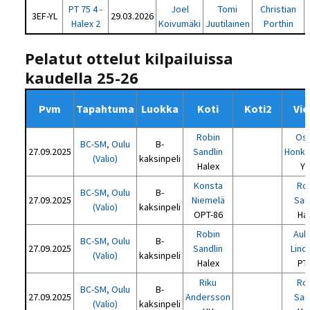
PT 75 4 -
Joel
Tomi
Christian
3EF-YL
29.03.2026
Halex 2
Koivumäki
Juutilainen
Porthin
Pelatut ottelut kilpailuissa
kaudella 25-26
Pvm
Tapahtuma
Luokka
Koti
Koti2
Vie
Robin
Osk
BC-SM, Oulu
B-
27.09.2025
Sandlin
Honka
(Valio)
kaksinpeli
Halex
Y
Konsta
Ro
BC-SM, Oulu
B-
27.09.2025
Niemelä
San
(Valio)
kaksinpeli
OPT-86
Ha
Robin
Auk
BC-SM, Oulu
B-
27.09.2025
Sandlin
Lind
(Valio)
kaksinpeli
Halex
PT
Riku
Ro
BC-SM, Oulu
B-
27.09.2025
Andersson
San
(Valio)
kaksinpeli