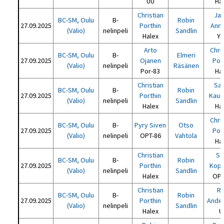
UU
Ha
Christian
Ja
BC-SM, Oulu
B-
Robin
27.09.2025
Porthin
Ann
(Valio)
nelinpeli
Sandlin
Halex
Y
Arto
Chri
BC-SM, Oulu
B-
Elmeri
27.09.2025
Ojanen
Por
(Valio)
nelinpeli
Räsänen
Por-83
Ha
Christian
Sak
BC-SM, Oulu
B-
Robin
27.09.2025
Porthin
Kaur
(Valio)
nelinpeli
Sandlin
Halex
Ha
Chri
BC-SM, Oulu
B-
Pyry Siven
Otso
27.09.2025
Por
(Valio)
nelinpeli
OPT-86
Vahtola
Ha
Christian
Sa
BC-SM, Oulu
B-
Robin
27.09.2025
Porthin
Kop
(Valio)
nelinpeli
Sandlin
Halex
OPT
Christian
Ri
BC-SM, Oulu
B-
Robin
27.09.2025
Porthin
Ande
(Valio)
nelinpeli
Sandlin
Halex
U