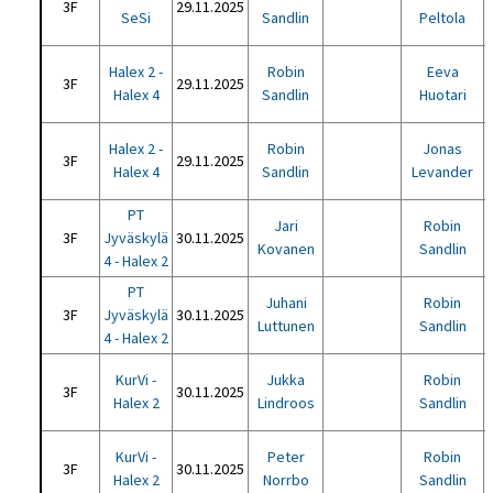
3F
29.11.2025
SeSi
Sandlin
Peltola
Halex 2 -
Robin
Eeva
3F
29.11.2025
Halex 4
Sandlin
Huotari
Halex 2 -
Robin
Jonas
3F
29.11.2025
Halex 4
Sandlin
Levander
PT
Jari
Robin
3F
Jyväskylä
30.11.2025
Kovanen
Sandlin
4 - Halex 2
PT
Juhani
Robin
3F
Jyväskylä
30.11.2025
Luttunen
Sandlin
4 - Halex 2
KurVi -
Jukka
Robin
3F
30.11.2025
Halex 2
Lindroos
Sandlin
KurVi -
Peter
Robin
3F
30.11.2025
Halex 2
Norrbo
Sandlin