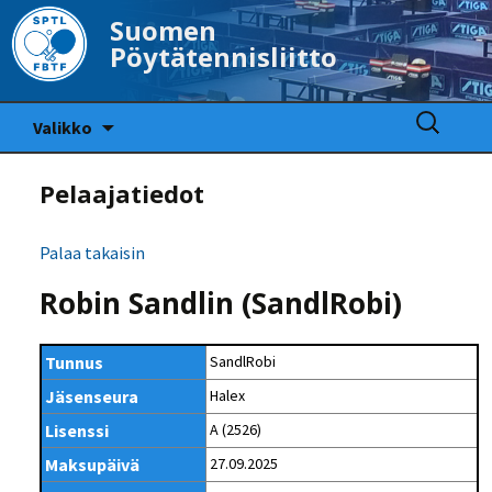
Suomen
Pöytätennisliitto
Siirry
Haku:
Valikko
sisältöön
Pelaajatiedot
Palaa takaisin
Robin Sandlin (SandlRobi)
Tunnus
SandlRobi
Jäsenseura
Halex
Lisenssi
A (2526)
Maksupäivä
27.09.2025