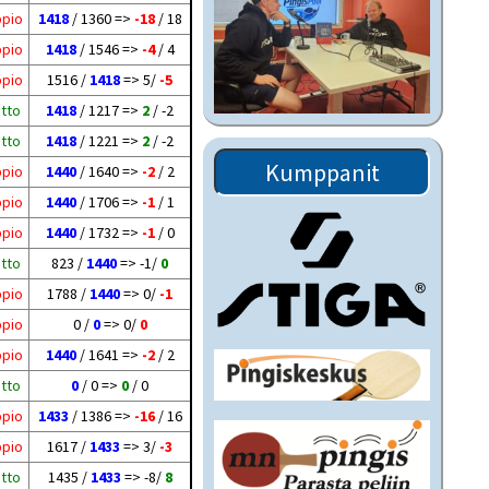
ppio
1418
/ 1360 =>
-18
/ 18
ppio
1418
/ 1546 =>
-4
/ 4
ppio
1516 /
1418
=> 5/
-5
itto
1418
/ 1217 =>
2
/ -2
itto
1418
/ 1221 =>
2
/ -2
Kumppanit
ppio
1440
/ 1640 =>
-2
/ 2
ppio
1440
/ 1706 =>
-1
/ 1
ppio
1440
/ 1732 =>
-1
/ 0
itto
823 /
1440
=> -1/
0
ppio
1788 /
1440
=> 0/
-1
ppio
0 /
0
=> 0/
0
ppio
1440
/ 1641 =>
-2
/ 2
itto
0
/ 0 =>
0
/ 0
ppio
1433
/ 1386 =>
-16
/ 16
ppio
1617 /
1433
=> 3/
-3
itto
1435 /
1433
=> -8/
8