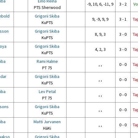
kiba
Eino Reina
-9, 10, 6, -11, 9
3 - 2
Vo
PTS Sherwood
mbold
Grigorii Skiba
9, -9, 9, 9
3 - 1
Ta
KuPTS
esson
Grigorii Skiba
8, 9, 3
3 - 0
Ta
KuPTS
toya
Grigorii Skiba
4, 2, 3
3 - 0
Ta
KuPTS
kiba
Rami Halme
, ,
0 - 0
Ta
PT 75
adar
Grigorii Skiba
, ,
0 - 0
Ta
KuPTS
kiba
Lev Petal
, ,
0 - 0
Ta
PT 75
nsons
Grigorii Skiba
, ,
0 - 0
Ta
KuPTS
kiba
Matti Jurvanen
, ,
0 - 0
Ta
HäKi
aakso
Grigorii Skiba