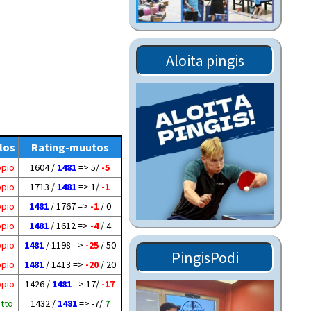
Tiedostot vanhoilta
sivuilta
Viestitiedotteet
Aloita pingis
vanhoilta sivuilta
Muut tiedotteet
los
Rating-muutos
ppio
1604 /
1481
=> 5/
-5
ppio
1713 /
1481
=> 1/
-1
ppio
1481
/ 1767 =>
-1
/ 0
ppio
1481
/ 1612 =>
-4
/ 4
ppio
1481
/ 1198 =>
-25
/ 50
PingisPodi
ppio
1481
/ 1413 =>
-20
/ 20
ppio
1426 /
1481
=> 17/
-17
itto
1432 /
1481
=> -7/
7