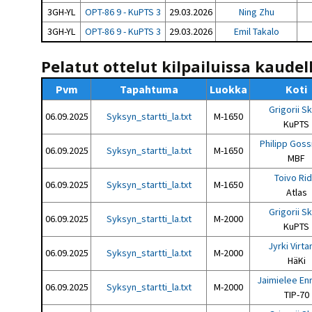
3GH-YL
OPT-86 9 - KuPTS 3
29.03.2026
Ning Zhu
3GH-YL
OPT-86 9 - KuPTS 3
29.03.2026
Emil Takalo
Pelatut ottelut kilpailuissa kaudel
Pvm
Tapahtuma
Luokka
Koti
Grigorii S
06.09.2025
Syksyn_startti_la.txt
M-1650
KuPTS
Philipp Gos
06.09.2025
Syksyn_startti_la.txt
M-1650
MBF
Toivo Rid
06.09.2025
Syksyn_startti_la.txt
M-1650
Atlas
Grigorii S
06.09.2025
Syksyn_startti_la.txt
M-2000
KuPTS
Jyrki Virt
06.09.2025
Syksyn_startti_la.txt
M-2000
HäKi
Jaimielee En
06.09.2025
Syksyn_startti_la.txt
M-2000
TIP-70