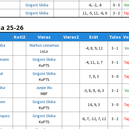
Grigorii Skiba
-6, -2, -8
0 - 3
Vo
Grigorii Skiba
11, -5, 11, -6, 6
3 - 2
Ta
la 25-26
Koti2
Vieras
Vieras2
Erät
Tulos
Vo
kiba
Markus Linnamaa
-4, 8, 9, 12
3 - 1
Vo
LoLo
smann
Grigorii Skiba
-4, 11, 2, 7
3 - 1
Ta
KuPTS
al
Grigorii Skiba
7, 9, 3
3 - 0
Ta
KuPTS
kiba
Junjie Wu
-3, 8, 9, -6, 3
3 - 2
Vo
MBF
anen
Grigorii Skiba
14, 9, 3
3 - 0
Ta
KuPTS
riquez
Grigorii Skiba
-6, 7, -12, 7, 12
3 - 2
Ta
KuPTS