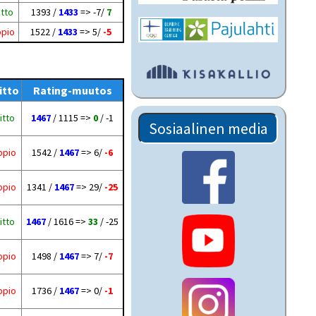
itto
1393 /
1433
=> -7/
7
ppio
1522 /
1433
=> 5/
-5
itto
Rating-muutos
itto
1467
/ 1115 =>
0
/ -1
Sosiaalinen media
ppio
1542 /
1467
=> 6/
-6
ppio
1341 /
1467
=> 29/
-25
itto
1467
/ 1616 =>
33
/ -25
ppio
1498 /
1467
=> 7/
-7
ppio
1736 /
1467
=> 0/
-1