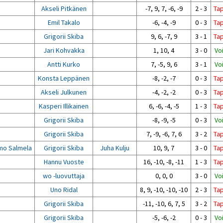
Akseli Pitkänen
-7, 9, 7, -6, -9
2 - 3
Ta
Emil Takalo
-6, -4, -9
0 - 3
Ta
Grigorii Skiba
9, 6, -7, 9
3 - 1
Ta
Jari Kohvakka
1, 10, 4
3 - 0
Vo
Antti Kurko
7, -5, 9, 6
3 - 1
Vo
Konsta Leppänen
-8, -2, -7
0 - 3
Ta
Akseli Julkunen
-4, -2, -2
0 - 3
Ta
Kasperi Illikainen
6, -6, -4, -5
1 - 3
Ta
Grigorii Skiba
-8, -9, -5
0 - 3
Vo
Grigorii Skiba
7, -9, -6, 7, 6
3 - 2
Ta
mo Salmela
Grigorii Skiba
Juha Kulju
10, 9, 7
3 - 0
Ta
Hannu Vuoste
16, -10, -8, -11
1 - 3
Ta
wo -luovuttaja
0, 0, 0
3 - 0
Vo
Uno Ridal
8, 9, -10, -10, -10
2 - 3
Ta
Grigorii Skiba
-11, -10, 6, 7, 5
3 - 2
Ta
Grigorii Skiba
-5, -6, -2
0 - 3
Vo