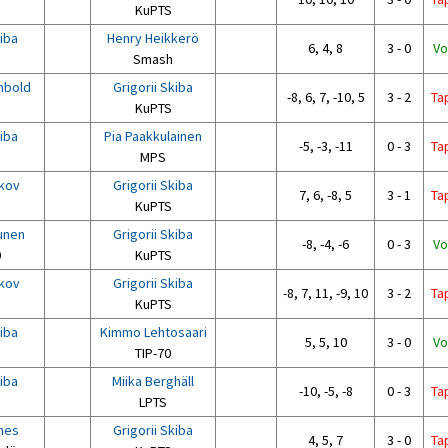
KuPTS
kiba
Henry Heikkerö
6, 4, 8
3 - 0
Vo
Smash
mbold
Grigorii Skiba
-8, 6, 7, -10, 5
3 - 2
Ta
KuPTS
kiba
Pia Paakkulainen
-5, -3, -11
0 - 3
Ta
MPS
kov
Grigorii Skiba
7, 6, -8, 5
3 - 1
Ta
KuPTS
unen
Grigorii Skiba
-8, -4, -6
0 - 3
Vo
0
KuPTS
kov
Grigorii Skiba
-8, 7, 11, -9, 10
3 - 2
Ta
KuPTS
kiba
Kimmo Lehtosaari
5, 5, 10
3 - 0
Vo
TIP-70
kiba
Miika Berghäll
-10, -5, -8
0 - 3
Ta
LPTS
nes
Grigorii Skiba
4, 5, 7
3 - 0
Ta