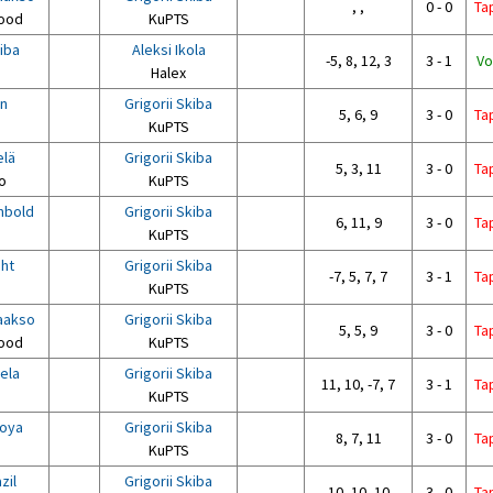
, ,
0 - 0
Ta
ood
KuPTS
kiba
Aleksi Ikola
-5, 8, 12, 3
3 - 1
Vo
Halex
hn
Grigorii Skiba
5, 6, 9
3 - 0
Ta
KuPTS
elä
Grigorii Skiba
5, 3, 11
3 - 0
Ta
o
KuPTS
mbold
Grigorii Skiba
6, 11, 9
3 - 0
Ta
KuPTS
ht
Grigorii Skiba
-7, 5, 7, 7
3 - 1
Ta
KuPTS
aakso
Grigorii Skiba
5, 5, 9
3 - 0
Ta
ood
KuPTS
ela
Grigorii Skiba
11, 10, -7, 7
3 - 1
Ta
KuPTS
toya
Grigorii Skiba
8, 7, 11
3 - 0
Ta
KuPTS
zil
Grigorii Skiba
10, 10, 10
3 - 0
Ta