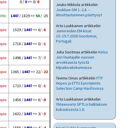
ppio
0 /
0
=> 0/
0
Jouko Mikkola
artikkeliin
Joukkue-SM 1.-2.8. –
ilmoittautuminen päättynyt
itto
1447
/ 1829 =>
50
/ -25
Arto Luukkainen
artikkeliin
ppio
1529 /
1447
=> 6/
-6
Junioreiden EM-kisat
10.-19.7.2026 Gondomar,
Portugali
ppio
1718 /
1447
=> 0/
-1
Juha Suotmaa
artikkeliin
Kiitos
Jori Haatajalle vuosien
ppio
1496 /
1447
=> 7/
-7
arvokkaasta työstä
kilpailuvaliokunnassa
ppio
1365 /
1447
=> 22/
-22
Teemu Oinas
artikkeliin
ITTF
Hopes ja ETTU Eurotalents
ppio
1723 /
1447
=> 0/
-1
Selection Camp Havířovissa
Arto Luukkainen
artikkeliin
ppio
1456 /
1447
=> 8/
-8
Yhteenveto SPTL:n hallituksen
kokouksesta 1.6.
ppio
1632 /
1447
=> 3/
-3
ppio
1588 /
1450
=> 4/
-4