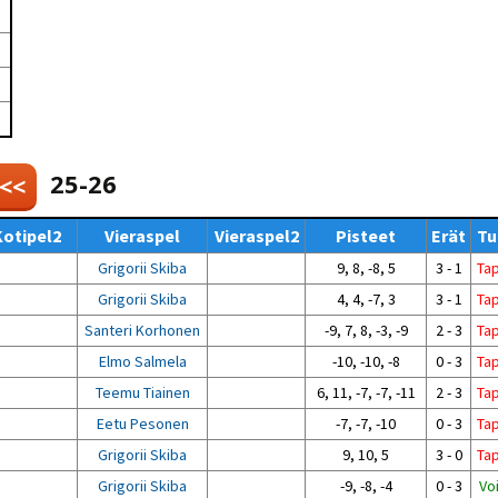
Venyttely
pöytätenniksessä-opas
Olkapäävammojen
ennaltaehkäisevä
harjoitusopas
pöytätennispelaajille
Leirit
EU-Erasmus:
Maahanmuuttajien
25-26
 <<
kotouttaminen ja
sukupuolten tasa-arvo
pöytätenniksessä
Kotipel2
Vieraspel
Vieraspel2
Pisteet
Erät
Tu
kattavan osallisuuden
kautta
Grigorii Skiba
9, 8, -8, 5
3 - 1
Ta
Grigorii Skiba
4, 4, -7, 3
3 - 1
Ta
Santeri Korhonen
-9, 7, 8, -3, -9
2 - 3
Ta
Elmo Salmela
-10, -10, -8
0 - 3
Ta
Teemu Tiainen
6, 11, -7, -7, -11
2 - 3
Ta
Eetu Pesonen
-7, -7, -10
0 - 3
Ta
Grigorii Skiba
9, 10, 5
3 - 0
Ta
Grigorii Skiba
-9, -8, -4
0 - 3
Vo