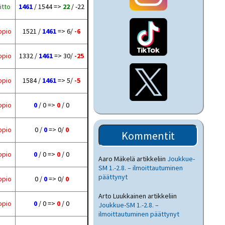
itto
1461
/ 1544 =>
22
/ -22
ppio
1521 /
1461
=> 6/
-6
ppio
1332 /
1461
=> 30/
-25
ppio
1584 /
1461
=> 5/
-5
ppio
0
/ 0 =>
0
/ 0
ppio
0 /
0
=> 0/
0
Kommentit
ppio
0
/ 0 =>
0
/ 0
Aaro Mäkelä
artikkeliin
Joukkue-
SM 1.-2.8. – ilmoittautuminen
päättynyt
ppio
0 /
0
=> 0/
0
Arto Luukkainen
artikkeliin
ppio
0
/ 0 =>
0
/ 0
Joukkue-SM 1.-2.8. –
ilmoittautuminen päättynyt