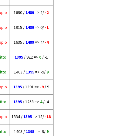
ppio
1690 /
1489
=> 2/
-2
ppio
1915 /
1489
=> 0/
-1
ppio
1635 /
1489
=> 4/
-4
itto
1395
/ 922 =>
0
/ -1
itto
1403 /
1395
=> -9/
9
ppio
1395
/ 1391 =>
-9
/ 9
itto
1395
/ 1258 =>
4
/ -4
ppio
1334 /
1395
=> 18/
-18
itto
1403 /
1395
=> -9/
9