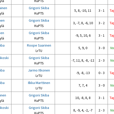
ylä
KuPTS
ainen
Grigorii Skiba
5, 8, -10, 11
3 - 1
Ta
ylä
KuPTS
nen
Grigorii Skiba
3, -7, 8, -6, 10
3 - 2
Ta
ylä
KuPTS
nen
Grigorii Skiba
-9, 5, 10, 6
3 - 1
Ta
ylä
KuPTS
kiba
Roope Saarinen
5, 9, 0
3 - 0
Vo
LrTU
ikoski
Grigorii Skiba
-7, 12, 8, -8, -12
2 - 3
Vo
KuPTS
kiba
Jarmo Itkonen
-9, -8, -13
0 - 3
Ta
LrTU
kiba
Ilkka Marttinen
7, 7, 4
3 - 0
Vo
LrTU
unen
Grigorii Skiba
10, -8, 8, 8
3 - 1
Ta
ylä
KuPTS
ikoski
Grigorii Skiba
8, -9, 4, -2, -7
2 - 3
Vo
KuPTS