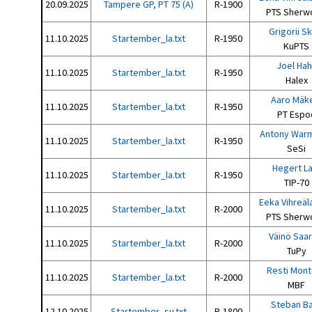
20.09.2025
Tampere GP, PT 75 (A)
R-1900
PTS Sherw
Grigorii S
11.10.2025
Startember_la.txt
R-1950
KuPTS
Joel Ha
11.10.2025
Startember_la.txt
R-1950
Halex
Aaro Mäk
11.10.2025
Startember_la.txt
R-1950
PT Espo
Antony War
11.10.2025
Startember_la.txt
R-1950
SeSi
Hegert La
11.10.2025
Startember_la.txt
R-1950
TIP-70
Eeka Vihreäl
11.10.2025
Startember_la.txt
R-2000
PTS Sherw
Väinö Saar
11.10.2025
Startember_la.txt
R-2000
TuPy
Resti Mon
11.10.2025
Startember_la.txt
R-2000
MBF
Steban Ba
12.10.2025
Startember_su.txt
R-1800