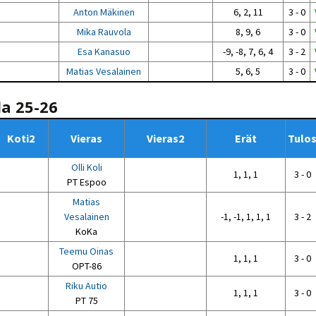
Anton Mäkinen
6, 2, 11
3 - 0
Mika Rauvola
8, 9, 6
3 - 0
Esa Kanasuo
-9, -8, 7, 6, 4
3 - 2
Matias Vesalainen
5, 6, 5
3 - 0
la 25-26
Koti2
Vieras
Vieras2
Erät
Tulo
Olli Koli
1, 1, 1
3 - 0
PT Espoo
Matias
Vesalainen
-1, -1, 1, 1, 1
3 - 2
KoKa
Teemu Oinas
1, 1, 1
3 - 0
OPT-86
Riku Autio
1, 1, 1
3 - 0
PT 75