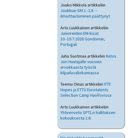
Jouko Mikkola
artikkeliin
Joukkue-SM 1.-2.8. –
ilmoittautuminen päättynyt
Arto Luukkainen
artikkeliin
Junioreiden EM-kisat
10.-19.7.2026 Gondomar,
Portugali
Juha Suotmaa
artikkeliin
Kiitos
Jori Haatajalle vuosien
arvokkaasta työstä
kilpailuvaliokunnassa
Teemu Oinas
artikkeliin
ITTF
Hopes ja ETTU Eurotalents
Selection Camp Havířovissa
Arto Luukkainen
artikkeliin
Yhteenveto SPTL:n hallituksen
kokouksesta 1.6.