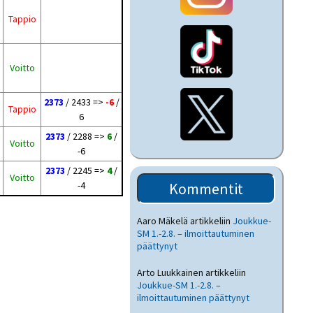
Tappio
Voitto
2373
/ 2433 =>
-6
/
Tappio
6
2373
/ 2288 =>
6
/
Voitto
-6
2373
/ 2245 =>
4
/
Voitto
-4
Kommentit
Aaro Mäkelä
artikkeliin
Joukkue-
SM 1.-2.8. – ilmoittautuminen
päättynyt
Arto Luukkainen
artikkeliin
Joukkue-SM 1.-2.8. –
ilmoittautuminen päättynyt