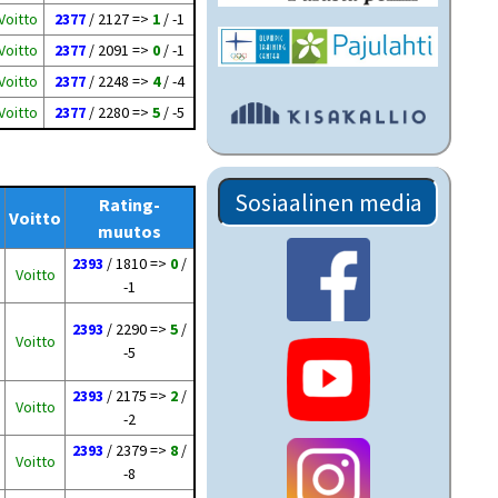
Voitto
2377
/ 2127 =>
1
/ -1
Voitto
2377
/ 2091 =>
0
/ -1
Voitto
2377
/ 2248 =>
4
/ -4
Voitto
2377
/ 2280 =>
5
/ -5
Sosiaalinen media
Rating-
s
Voitto
muutos
2393
/ 1810 =>
0
/
Voitto
-1
2393
/ 2290 =>
5
/
Voitto
-5
2393
/ 2175 =>
2
/
Voitto
-2
2393
/ 2379 =>
8
/
Voitto
-8