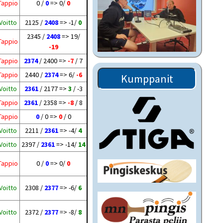
Tappio
0 /
0
=> 0/
0
Voitto
2125 /
2408
=> -1/
0
2345 /
2408
=> 19/
Tappio
-19
Tappio
2374
/ 2400 =>
-7
/ 7
Tappio
2440 /
2374
=> 6/
-6
Kumppanit
Voitto
2361
/ 2177 =>
3
/ -3
Tappio
2361
/ 2358 =>
-8
/ 8
Tappio
0
/ 0 =>
0
/ 0
Voitto
2211 /
2361
=> -4/
4
Voitto
2397 /
2361
=> -14/
14
Tappio
0 /
0
=> 0/
0
Voitto
2308 /
2377
=> -6/
6
Voitto
2372 /
2377
=> -8/
8