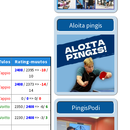
Tiedostot vanhoilta
sivuilta
Viestitiedotteet
Aloita pingis
vanhoilta sivuilta
Muut tiedotteet
Tulos
Rating-muutos
2408
/ 2395 =>
-10
/
Tappio
10
2408
/ 2373 =>
-14
/
Tappio
14
Tappio
0 /
0
=> 0/
0
PingisPodi
Voitto
2350 /
2408
=> -6/
6
Voitto
2230 /
2408
=> -3/
3