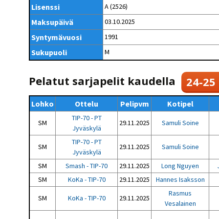
Kilpailujärjestäjien
Valiokunnat
Lisenssi
A (2526)
ohjeet
Seurasiirrot
6-divisioona
Strategia 2025-2030
Maksupäivä
03.10.2025
Rating-artikkelit
Kisajärjestäjien
Sarjatiedotteet
dokumentit
Syntymävuosi
1991
Vastuullisuus
Ilmoita epäasiallisesta
Rating-manuaali
käytöksestä
Pelipaikat ja
Sukupuoli
M
Seuratiedotteet
NETU in English
joukkueiden
Julkaistut Rating-listat
Päivärating
yhteyshenkilöt
Hallintosääntö
Tietosuoja
Pelatut sarjapelit kaudella
24-25
Lohko
Ottelu
Pelipvm
Kotipel
TIP-70 - PT
SM
29.11.2025
Samuli Soine
Jyväskylä
TIP-70 - PT
SM
29.11.2025
Samuli Soine
Jyväskylä
SM
Smash - TIP-70
29.11.2025
Long Nguyen
SM
KoKa - TIP-70
29.11.2025
Hannes Isaksson
Rasmus
SM
KoKa - TIP-70
29.11.2025
Vesalainen