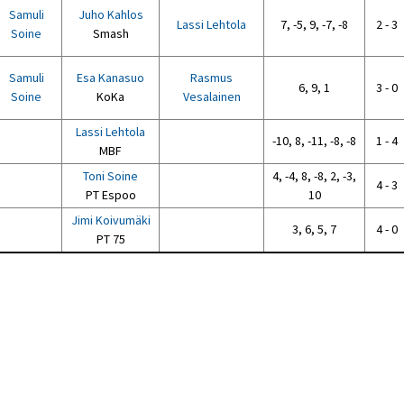
Samuli
Juho Kahlos
Lassi Lehtola
7, -5, 9, -7, -8
2 - 3
Soine
Smash
Samuli
Esa Kanasuo
Rasmus
6, 9, 1
3 - 0
Soine
KoKa
Vesalainen
Lassi Lehtola
-10, 8, -11, -8, -8
1 - 4
MBF
Toni Soine
4, -4, 8, -8, 2, -3,
4 - 3
PT Espoo
10
Jimi Koivumäki
3, 6, 5, 7
4 - 0
PT 75