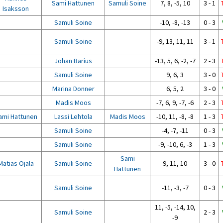
Sami Hattunen
Samuli Soine
7, 8, -5, 10
3 - 1
Isaksson
Samuli Soine
-10, -8, -13
0 - 3
Samuli Soine
-9, 13, 11, 11
3 - 1
Johan Barius
-13, 5, 6, -2, -7
2 - 3
Samuli Soine
9, 6, 3
3 - 0
Marina Donner
6, 5, 2
3 - 0
Madis Moos
-7, 6, 9, -7, -6
2 - 3
ami Hattunen
Lassi Lehtola
Madis Moos
-10, 11, -8, -8
1 - 3
Samuli Soine
-4, -7, -11
0 - 3
Samuli Soine
-9, -10, 6, -3
1 - 3
Sami
Matias Ojala
Samuli Soine
9, 11, 10
3 - 0
Hattunen
Samuli Soine
-11, -3, -7
0 - 3
11, -5, -14, 10,
Samuli Soine
2 - 3
-9