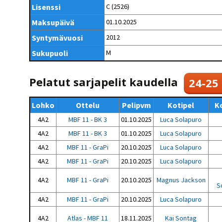
Kilpailujärjestäjien
Valiokunnat
Lisenssi
C (2526)
ohjeet
Seurasiirrot
6-divisioona
Strategia 2025-2030
Maksupäivä
01.10.2025
Rating-artikkelit
Kisajärjestäjien
Sarjatiedotteet
dokumentit
Syntymävuosi
2012
Vastuullisuus
Ilmoita epäasiallisesta
Rating-manuaali
käytöksestä
Pelipaikat ja
Sukupuoli
M
Seuratiedotteet
NETU in English
joukkueiden
Julkaistut Rating-listat
Päivärating
yhteyshenkilöt
Hallintosääntö
Tietosuoja
Pelatut sarjapelit kaudella
24-25
Lohko
Ottelu
Pelipvm
Kotipel
K
4A2
MBF 11 - BK 3
01.10.2025
Luca Solapuro
4A2
MBF 11 - BK 3
01.10.2025
Luca Solapuro
4A2
MBF 11 - GraPi
20.10.2025
Luca Solapuro
4A2
MBF 11 - GraPi
20.10.2025
Luca Solapuro
4A2
MBF 11 - GraPi
20.10.2025
Magnus Jackson
S
4A2
MBF 11 - GraPi
20.10.2025
Luca Solapuro
4A2
Atlas - MBF 11
18.11.2025
Kai Sontag