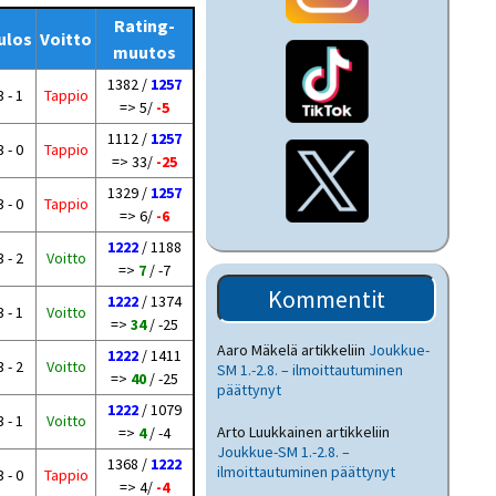
Rating-
ulos
Voitto
muutos
1382 /
1257
3 - 1
Tappio
=> 5/
-5
1112 /
1257
3 - 0
Tappio
=> 33/
-25
1329 /
1257
3 - 0
Tappio
=> 6/
-6
1222
/ 1188
3 - 2
Voitto
=>
7
/ -7
Kommentit
1222
/ 1374
3 - 1
Voitto
=>
34
/ -25
Aaro Mäkelä
artikkeliin
Joukkue-
1222
/ 1411
3 - 2
Voitto
SM 1.-2.8. – ilmoittautuminen
=>
40
/ -25
päättynyt
1222
/ 1079
3 - 1
Voitto
Arto Luukkainen
artikkeliin
=>
4
/ -4
Joukkue-SM 1.-2.8. –
1368 /
1222
ilmoittautuminen päättynyt
3 - 0
Tappio
=> 4/
-4