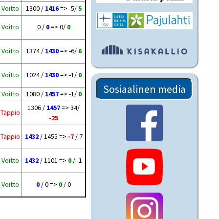
Voitto
1300 /
1416
=> -5/
5
Voitto
0 /
0
=> 0/
0
Voitto
1374 /
1430
=> -6/
6
Voitto
1024 /
1430
=> -1/
0
Sosiaalinen media
Voitto
1080 /
1457
=> -1/
0
1306 /
1457
=> 34/
Tappio
-25
Tappio
1432
/ 1455 =>
-7
/ 7
Voitto
1432
/ 1101 =>
0
/ -1
Voitto
0
/ 0 =>
0
/ 0