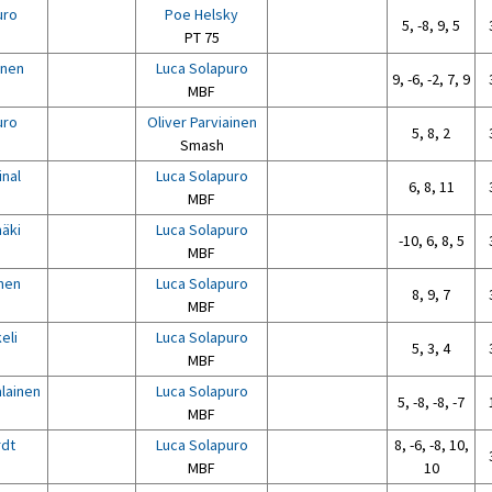
uro
Poe Helsky
5, -8, 9, 5
PT 75
inen
Luca Solapuro
9, -6, -2, 7, 9
MBF
uro
Oliver Parviainen
5, 8, 2
Smash
nal
Luca Solapuro
6, 8, 11
MBF
äki
Luca Solapuro
-10, 6, 8, 5
MBF
inen
Luca Solapuro
8, 9, 7
MBF
eli
Luca Solapuro
5, 3, 4
MBF
lainen
Luca Solapuro
5, -8, -8, -7
MBF
dt
Luca Solapuro
8, -6, -8, 10,
MBF
10