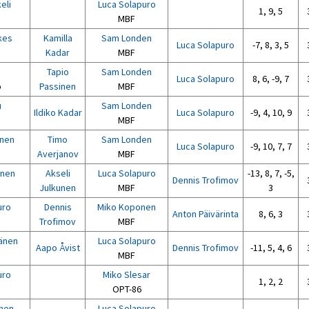
eli
Luca Solapuro
1, 9, 5
MBF
kes
Kamilla
Sam Londen
Luca Solapuro
-7, 8, 3, 5
Kadar
MBF
Tapio
Sam Londen
Luca Solapuro
8, 6, -9, 7
o
Passinen
MBF
u
Sam Londen
Ildiko Kadar
Luca Solapuro
-9, 4, 10, 9
MBF
onen
Timo
Sam Londen
Luca Solapuro
-9, 10, 7, 7
Averjanov
MBF
inen
Akseli
Luca Solapuro
-13, 8, 7, -5,
Dennis Trofimov
Julkunen
MBF
3
uro
Dennis
Miko Koponen
Anton Päivärinta
8, 6, 3
Trofimov
MBF
änen
Luca Solapuro
Aapo Åvist
Dennis Trofimov
-11, 5, 4, 6
MBF
uro
Miko Slesar
1, 2, 2
OPT-86
nen
Luca Solapuro