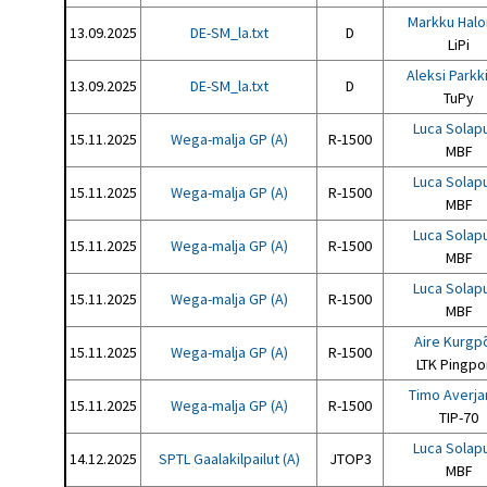
Markku Hal
13.09.2025
DE-SM_la.txt
D
LiPi
Aleksi Parkk
13.09.2025
DE-SM_la.txt
D
TuPy
Luca Solap
15.11.2025
Wega-malja GP (A)
R-1500
MBF
Luca Solap
15.11.2025
Wega-malja GP (A)
R-1500
MBF
Luca Solap
15.11.2025
Wega-malja GP (A)
R-1500
MBF
Luca Solap
15.11.2025
Wega-malja GP (A)
R-1500
MBF
Aire Kurgp
15.11.2025
Wega-malja GP (A)
R-1500
LTK Pingp
Timo Averj
15.11.2025
Wega-malja GP (A)
R-1500
TIP-70
Luca Solap
14.12.2025
SPTL Gaalakilpailut (A)
JTOP3
MBF