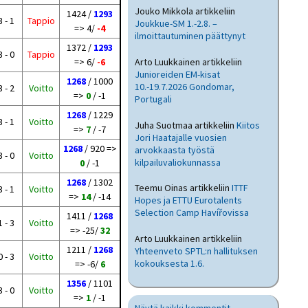
Jouko Mikkola
artikkeliin
1424 /
1293
3 - 1
Tappio
Joukkue-SM 1.-2.8. –
=> 4/
-4
ilmoittautuminen päättynyt
1372 /
1293
3 - 0
Tappio
Arto Luukkainen
artikkeliin
=> 6/
-6
Junioreiden EM-kisat
1268
/ 1000
10.-19.7.2026 Gondomar,
3 - 2
Voitto
=>
0
/ -1
Portugali
1268
/ 1229
3 - 1
Voitto
Juha Suotmaa
artikkeliin
Kiitos
=>
7
/ -7
Jori Haatajalle vuosien
1268
/ 920 =>
arvokkaasta työstä
3 - 0
Voitto
kilpailuvaliokunnassa
0
/ -1
1268
/ 1302
Teemu Oinas
artikkeliin
ITTF
3 - 1
Voitto
=>
14
/ -14
Hopes ja ETTU Eurotalents
Selection Camp Havířovissa
1411 /
1268
1 - 3
Voitto
=> -25/
32
Arto Luukkainen
artikkeliin
1211 /
1268
Yhteenveto SPTL:n hallituksen
0 - 3
Voitto
kokouksesta 1.6.
=> -6/
6
1356
/ 1101
3 - 0
Voitto
=>
1
/ -1