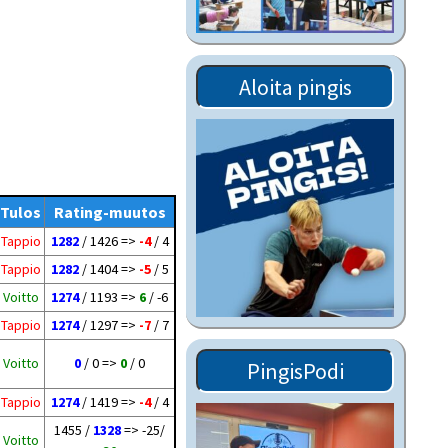
Tiedostot vanhoilta
sivuilta
Viestitiedotteet
Aloita pingis
vanhoilta sivuilta
Muut tiedotteet
Tulos
Rating-muutos
Tappio
1282
/ 1426 =>
-4
/ 4
Tappio
1282
/ 1404 =>
-5
/ 5
Voitto
1274
/ 1193 =>
6
/ -6
Tappio
1274
/ 1297 =>
-7
/ 7
Voitto
0
/ 0 =>
0
/ 0
PingisPodi
Tappio
1274
/ 1419 =>
-4
/ 4
1455 /
1328
=> -25/
Voitto