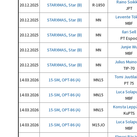
Raino Soikk
20.12.2025
STARXMAS, Star (B)
R-1850
JPT
Levente Tö
20.12.2025
STARXMAS, Star (B)
MN
MBF
Ilari Sell
20.12.2025
STARXMAS, Star (B)
MN
PT Espo
Junjie W
20.12.2025
STARXMAS, Star (B)
MN
MBF
Julius Muin
20.12.2025
STARXMAS, Star (B)
MN
TIP-70
Tomi Juutila
14.03.2026
15-SM, OPT-86 (A)
MN15
PT 75
Luca Solap
14.03.2026
15-SM, OPT-86 (A)
MN15
MBF
Konsta Lepp
14.03.2026
15-SM, OPT-86 (A)
MN15
KuPTS
Luca Solap
14.03.2026
15-SM, OPT-86 (A)
M15JO
MBF
Elmeri Räsä