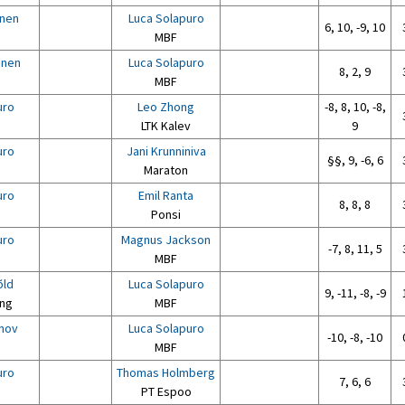
onen
Luca Solapuro
6, 10, -9, 10
MBF
inen
Luca Solapuro
8, 2, 9
MBF
uro
Leo Zhong
-8, 8, 10, -8,
LTK Kalev
9
uro
Jani Krunniniva
§§, 9, -6, 6
Maraton
uro
Emil Ranta
8, 8, 8
Ponsi
uro
Magnus Jackson
-7, 8, 11, 5
MBF
õld
Luca Solapuro
9, -11, -8, -9
ong
MBF
anov
Luca Solapuro
-10, -8, -10
MBF
uro
Thomas Holmberg
7, 6, 6
PT Espoo