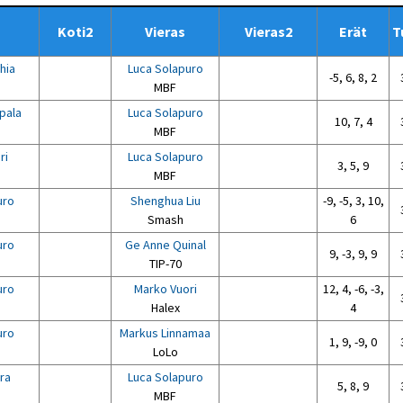
Koti2
Vieras
Vieras2
Erät
T
hia
Luca Solapuro
-5, 6, 8, 2
MBF
pala
Luca Solapuro
10, 7, 4
MBF
ri
Luca Solapuro
3, 5, 9
MBF
uro
Shenghua Liu
-9, -5, 3, 10,
Smash
6
uro
Ge Anne Quinal
9, -3, 9, 9
TIP-70
uro
Marko Vuori
12, 4, -6, -3,
Halex
4
uro
Markus Linnamaa
1, 9, -9, 0
LoLo
ara
Luca Solapuro
5, 8, 9
MBF