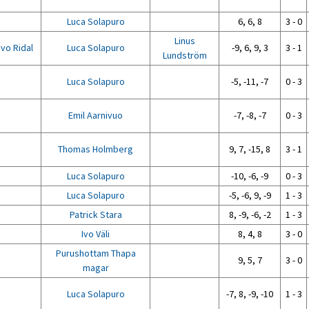
Luca Solapuro
6, 6, 8
3 - 0
Linus
ivo Ridal
Luca Solapuro
-9, 6, 9, 3
3 - 1
Lundström
Luca Solapuro
-5, -11, -7
0 - 3
Emil Aarnivuo
-7, -8, -7
0 - 3
Thomas Holmberg
9, 7, -15, 8
3 - 1
Luca Solapuro
-10, -6, -9
0 - 3
Luca Solapuro
-5, -6, 9, -9
1 - 3
Patrick Stara
8, -9, -6, -2
1 - 3
Ivo Väli
8, 4, 8
3 - 0
Purushottam Thapa
9, 5, 7
3 - 0
magar
Luca Solapuro
-7, 8, -9, -10
1 - 3