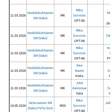
Mika
Henkilökohtainen
Me
21.03.2026
MK
Sorvisto
SM (Valio)
OPT-86
She
Mika
Henkilökohtainen
21.03.2026
MK
Sorvisto
Tak
SM (Valio)
OPT-86
K
Mika
Hu
Henkilökohtainen
21.03.2026
MK
Sorvisto
P
SM (Valio)
OPT-86
PT
Alex
Henkilökohtainen
21.03.2026
MK
Naumi
So
SM (Valio)
KoKa
O
Juha
Henkilökohtainen
21.03.2026
MK
Äänismaa
So
SM (Valio)
TuKa
O
Mika
Veteraanien SM
Juha
16.05.2026
M50
Sorvisto
(Valio) PeTo/SeSi
K
OPT-86