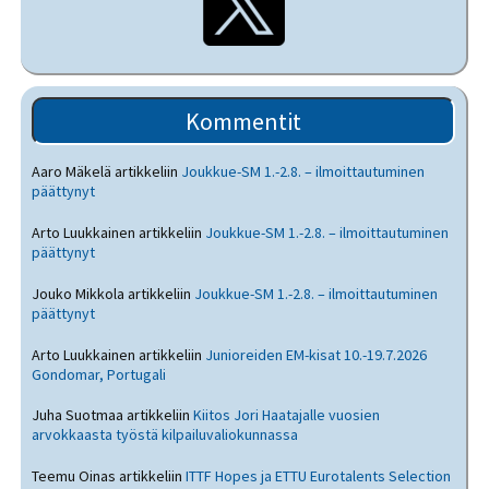
Kommentit
Aaro Mäkelä
artikkeliin
Joukkue-SM 1.-2.8. – ilmoittautuminen
päättynyt
Arto Luukkainen
artikkeliin
Joukkue-SM 1.-2.8. – ilmoittautuminen
päättynyt
Jouko Mikkola
artikkeliin
Joukkue-SM 1.-2.8. – ilmoittautuminen
päättynyt
Arto Luukkainen
artikkeliin
Junioreiden EM-kisat 10.-19.7.2026
Gondomar, Portugali
Juha Suotmaa
artikkeliin
Kiitos Jori Haatajalle vuosien
arvokkaasta työstä kilpailuvaliokunnassa
Teemu Oinas
artikkeliin
ITTF Hopes ja ETTU Eurotalents Selection