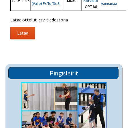
17.05.2026
MN50
Sorvisto
(Valio) PeTo/SeSi
Äänismaa
OPT-86
Lataa ottelut .csv-tiedostona
Pingisleirit