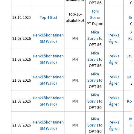
OPT-86
O
Toni
Top-16-
13.12.2025
Top-16.txt
Soine
So
alkulohkot
PT Espoo
O
Mika
A
Henkilökohtainen
Pekka
21.03.2026
MN
Sorvisto
Rä
SM (Valio)
Ågren
OPT-86
Mika
Henkilökohtainen
Pekka
Laur
21.03.2026
MN
Sorvisto
SM (Valio)
Ågren
T
OPT-86
Mika
Henkilökohtainen
Pekka
Ha 
21.03.2026
MN
Sorvisto
SM (Valio)
Ågren
S
OPT-86
Mika
Henkilökohtainen
Pekka
21.03.2026
MN
Sorvisto
Koi
SM (Valio)
Ågren
OPT-86
P
Mika
Jo
Henkilökohtainen
Pekka
21.03.2026
MN
Sorvisto
R
SM (Valio)
Ågren
OPT-86
P