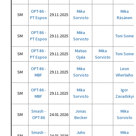
OPT-86 -
Mika
Mika
SM
29.11.2025
PT Espoo
Sorvisto
Räsänen
OPT-86 -
Mika
SM
29.11.2025
Toni Soine
PT Espoo
Sorvisto
OPT-86 -
Matias
Mika
SM
29.11.2025
Toni Soine
PT Espoo
Ojala
Sorvisto
OPT-86 -
Mika
Leon
SM
29.11.2025
MBF
Sorvisto
Viherlaiho
OPT-86 -
Mika
Igor
SM
29.11.2025
MBF
Sorvisto
Zavadskyi
Smash -
Jonas
Mika
SM
24.01.2026
OPT-86
Becker
Sorvisto
Smash -
Juho
Mika
SM
24.01.2026