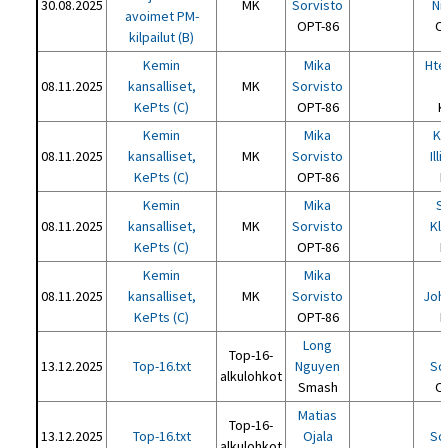
30.08.2025
MK
Sorvisto
Ni
avoimet PM-
OPT-86
O
kilpailut (B)
Kemin
Mika
Hte
08.11.2025
kansalliset,
MK
Sorvisto
KePts (C)
OPT-86
K
Kemin
Mika
Ka
08.11.2025
kansalliset,
MK
Sorvisto
Ill
KePts (C)
OPT-86
P
Kemin
Mika
S
08.11.2025
kansalliset,
MK
Sorvisto
Kl
KePts (C)
OPT-86
P
Kemin
Mika
08.11.2025
kansalliset,
MK
Sorvisto
Joh
KePts (C)
OPT-86
H
Long
Top-16-
13.12.2025
Top-16.txt
Nguyen
So
alkulohkot
Smash
O
Matias
Top-16-
13.12.2025
Top-16.txt
Ojala
So
alkulohkot