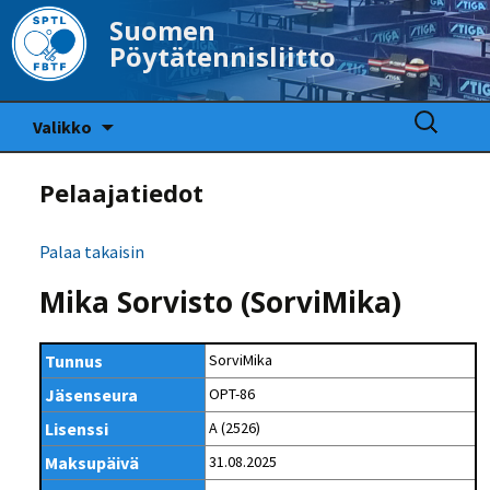
Suomen
Pöytätennisliitto
Siirry
Haku:
Valikko
sisältöön
Pelaajatiedot
Palaa takaisin
Mika Sorvisto (SorviMika)
Tunnus
SorviMika
Jäsenseura
OPT-86
Lisenssi
A (2526)
Maksupäivä
31.08.2025