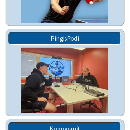
PingisPodi
Kumppanit