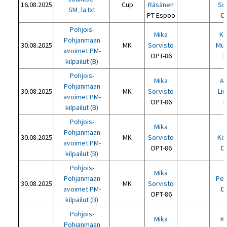
16.08.2025
Cup
Räsänen
So
SM_la.txt
PT Espoo
O
Pohjois-
Mika
Kr
Pohjanmaan
30.08.2025
MK
Sorvisto
Mu
avoimet PM-
OPT-86
P
kilpailut (B)
Pohjois-
Mika
Au
Pohjanmaan
30.08.2025
MK
Sorvisto
Li
avoimet PM-
OPT-86
P
kilpailut (B)
Pohjois-
Mika
Pohjanmaan
30.08.2025
MK
Sorvisto
Ko
avoimet PM-
OPT-86
O
kilpailut (B)
Pohjois-
Mika
Pohjanmaan
Petr
30.08.2025
MK
Sorvisto
avoimet PM-
O
OPT-86
kilpailut (B)
Pohjois-
Mika
K
Pohjanmaan