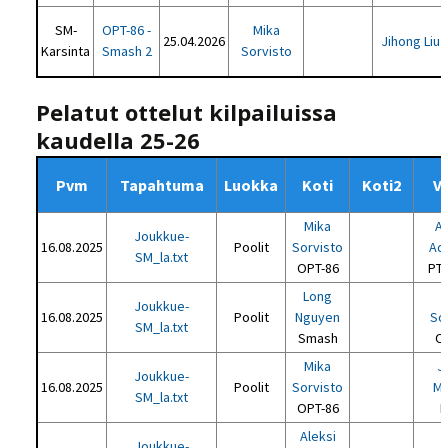
SM-
OPT-86 -
Mika
25.04.2026
Jihong Liu
Karsinta
Smash 2
Sorvisto
Pelatut ottelut kilpailuissa
kaudella 25-26
Pvm
Tapahtuma
Luokka
Koti
Koti2
V
Mika
A
Joukkue-
16.08.2025
Poolit
Sorvisto
Ad
SM_la.txt
OPT-86
PT
Long
Joukkue-
16.08.2025
Poolit
Nguyen
So
SM_la.txt
Smash
O
Mika
J
Joukkue-
16.08.2025
Poolit
Sorvisto
Mi
SM_la.txt
OPT-86
P
Aleksi
Joukkue-