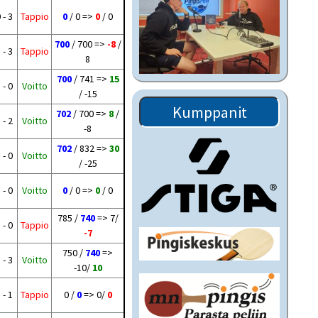
 - 3
Tappio
0
/ 0 =>
0
/ 0
700
/ 700 =>
-8
/
 - 3
Tappio
8
700
/ 741 =>
15
 - 0
Voitto
/ -15
Kumppanit
702
/ 700 =>
8
/
 - 2
Voitto
-8
702
/ 832 =>
30
 - 0
Voitto
/ -25
 - 0
Voitto
0
/ 0 =>
0
/ 0
785 /
740
=> 7/
 - 0
Tappio
-7
750 /
740
=>
 - 3
Voitto
-10/
10
 - 1
Tappio
0 /
0
=> 0/
0