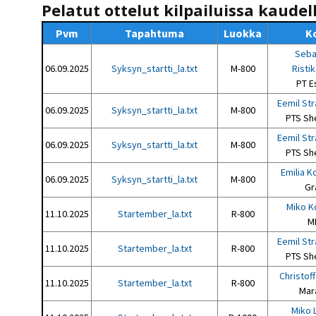
Pelatut ottelut kilpailuissa kaudel
Pvm
Tapahtuma
Luokka
Ko
Seba
06.09.2025
Syksyn_startti_la.txt
M-800
Risti
PT E
Eemil St
06.09.2025
Syksyn_startti_la.txt
M-800
PTS Sh
Eemil St
06.09.2025
Syksyn_startti_la.txt
M-800
PTS Sh
Emilia K
06.09.2025
Syksyn_startti_la.txt
M-800
Gr
Miko K
11.10.2025
Startember_la.txt
R-800
M
Eemil St
11.10.2025
Startember_la.txt
R-800
PTS Sh
Christoff
11.10.2025
Startember_la.txt
R-800
Mar
Miko 