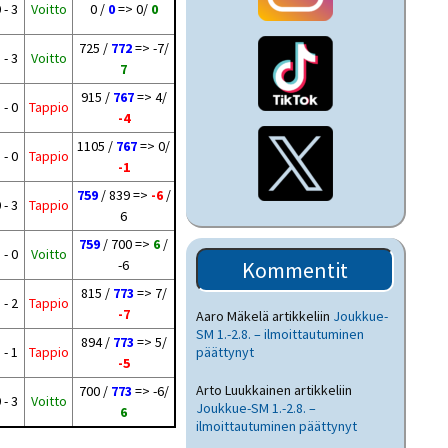
 - 3
Voitto
0 /
0
=> 0/
0
725 /
772
=> -7/
 - 3
Voitto
7
915 /
767
=> 4/
 - 0
Tappio
-4
1105 /
767
=> 0/
 - 0
Tappio
-1
759
/ 839 =>
-6
/
 - 3
Tappio
6
759
/ 700 =>
6
/
 - 0
Voitto
-6
Kommentit
815 /
773
=> 7/
 - 2
Tappio
-7
Aaro Mäkelä
artikkeliin
Joukkue-
SM 1.-2.8. – ilmoittautuminen
894 /
773
=> 5/
 - 1
Tappio
päättynyt
-5
Arto Luukkainen
artikkeliin
700 /
773
=> -6/
 - 3
Voitto
Joukkue-SM 1.-2.8. –
6
ilmoittautuminen päättynyt