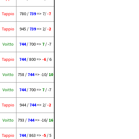
Tappio
780 /
739
=> 7/
-7
Tappio
945 /
739
=> 2/
-2
Voitto
744
/ 700 =>
7
/ -7
Tappio
744
/ 800 =>
-6
/ 6
Voitto
758 /
744
=> -10/
10
Voitto
744
/ 700 =>
7
/ -7
Tappio
944 /
744
=> 2/
-2
Voitto
793 /
744
=> -16/
16
Tappio
744
/ 863 =>
-5
/ 5