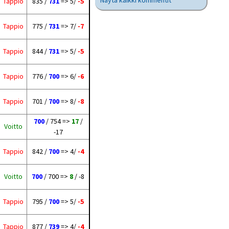
Näytä kaikki kommentit
Tappio
835 /
731
=> 5/
-5
Tappio
775 /
731
=> 7/
-7
Tappio
844 /
731
=> 5/
-5
Tappio
776 /
700
=> 6/
-6
Tappio
701 /
700
=> 8/
-8
700
/ 754 =>
17
/
Voitto
-17
Tappio
842 /
700
=> 4/
-4
Voitto
700
/ 700 =>
8
/ -8
Tappio
795 /
700
=> 5/
-5
Tappio
877 /
739
=> 4/
-4