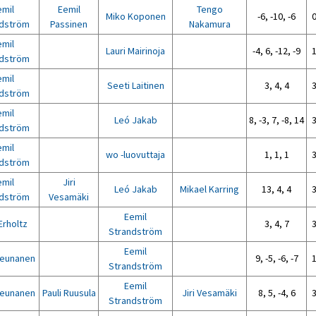
emil
Eemil
Tengo
Miko Koponen
-6, -10, -6
0
ndström
Passinen
Nakamura
emil
Lauri Mairinoja
-4, 6, -12, -9
1
ndström
emil
Seeti Laitinen
3, 4, 4
3
ndström
emil
Leó Jakab
8, -3, 7, -8, 14
3
ndström
emil
wo -luovuttaja
1, 1, 1
3
ndström
emil
Jiri
Leó Jakab
Mikael Karring
13, 4, 4
3
ndström
Vesamäki
Eemil
Erholtz
3, 4, 7
3
Strandström
Eemil
eunanen
9, -5, -6, -7
1
Strandström
Eemil
eunanen
Pauli Ruusula
Jiri Vesamäki
8, 5, -4, 6
3
Strandström