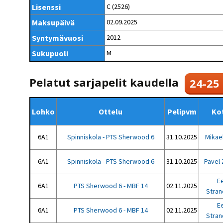
Kilpailujärjestäjien
Valiokunnat
Lisenssi
C (2526)
ohjeet
Seurasiirrot
6-divisioona
Strategia 2025-2030
Maksupäivä
02.09.2025
Rating-artikkelit
Kisajärjestäjien
Sarjatiedotteet
dokumentit
Syntymävuosi
2012
Vastuullisuus
Ilmoita epäasiallisesta
Rating-manuaali
käytöksestä
Pelipaikat ja
Sukupuoli
M
Seuratiedotteet
NETU in English
joukkueiden
Julkaistut Rating-listat
Päivärating
yhteyshenkilöt
Hallintosääntö
Tietosuoja
Pelatut sarjapelit kaudella
24-25
Lohko
Ottelu
Pelipvm
Kot
6A1
Spinniskola - PTS Sherwood 6
31.10.2025
Mikae
6A1
Spinniskola - PTS Sherwood 6
31.10.2025
Pavel
E
6A1
PTS Sherwood 6 - MBF 14
02.11.2025
Stra
E
6A1
PTS Sherwood 6 - MBF 14
02.11.2025
Stra