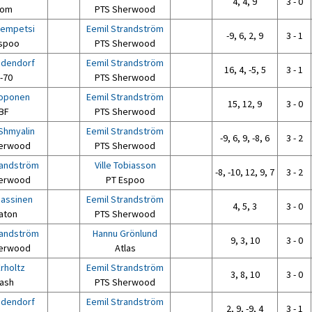
4, 4, 9
3 - 0
om
PTS Sherwood
Bempetsi
Eemil Strandström
-9, 6, 2, 9
3 - 1
spoo
PTS Sherwood
adendorf
Eemil Strandström
16, 4, -5, 5
3 - 1
-70
PTS Sherwood
oponen
Eemil Strandström
15, 12, 9
3 - 0
BF
PTS Sherwood
Shmyalin
Eemil Strandström
-9, 6, 9, -8, 6
3 - 2
erwood
PTS Sherwood
randström
Ville Tobiasson
-8, -10, 12, 9, 7
3 - 2
erwood
PT Espoo
assinen
Eemil Strandström
4, 5, 3
3 - 0
aton
PTS Sherwood
randström
Hannu Grönlund
9, 3, 10
3 - 0
erwood
Atlas
rholtz
Eemil Strandström
3, 8, 10
3 - 0
ash
PTS Sherwood
adendorf
Eemil Strandström
2, 9, -9, 4
3 - 1