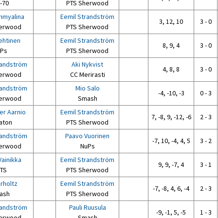
-70
PTS Sherwood
hmyalina
Eemil Strandström
3, 12, 10
3 - 0
erwood
PTS Sherwood
ehtinen
Eemil Strandström
8, 9, 4
3 - 0
Ps
PTS Sherwood
randström
Aki Nykvist
4, 8, 8
3 - 0
erwood
CC Merirasti
randström
Mio Salo
-4, -10, -3
0 - 3
erwood
Smash
er Aarnio
Eemil Strandström
7, -8, 9, -12, -6
2 - 3
aton
PTS Sherwood
randström
Paavo Vuorinen
-7, 10, -4, 4, 5
3 - 2
erwood
NuPs
Vainikka
Eemil Strandström
9, 9, -7, 4
3 - 1
TS
PTS Sherwood
rholtz
Eemil Strandström
-7, -8, 4, 6, -4
2 - 3
ash
PTS Sherwood
randström
Pauli Ruusula
-9, -1, 5, -5
1 - 3
erwood
Smash