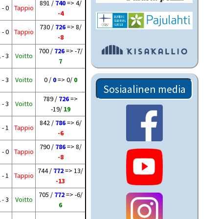
891 /
740
=> 4/
 - 0
Tappio
-4
730 /
726
=> 8/
 - 0
Tappio
-8
700 /
726
=> -7/
 - 3
Voitto
7
 - 3
Voitto
0 /
0
=> 0/
0
Sosiaalinen media
789 /
726
=>
 - 3
Voitto
-19/
19
842 /
786
=> 6/
 - 1
Tappio
-6
790 /
786
=> 8/
 - 0
Tappio
-8
744 /
772
=> 13/
 - 1
Tappio
-13
705 /
772
=> -6/
 - 3
Voitto
6