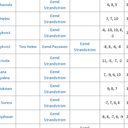
Eemil
 Ruusula
6, 8, 5
3
Strandström
Eemil
 Helmi
7, 7, 10
3
Strandström
Eemil
-4, -10, 10, 8,
Nykvist
2
Strandström
-2
Eemil
Nykvist
Tino Helmi
Eemil Passinen
-8, 8, -6, -8
1
Strandström
Eemil
i Isola
11, -5, -7, -2
1
Strandström
lana
Eemil
7, -9, 6, 10
3
yalina
Strandström
Eemil
 Jokinen
9, 8, 7
3
Strandström
Eemil
o Soresi
-7, 7, 6, 8
3
Strandström
Eemil
Nijahwan
-8, 8, -7, 6, -9
2
Strandström
Eemil