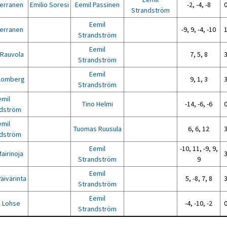
Herranen
Emilio Soresi
Eemil Passinen
-2, -4, -8
0
Strandström
Eemil
Herranen
-9, 9, -4, -10
1
Strandström
Eemil
 Rauvola
7, 5, 8
3
Strandström
Eemil
lomberg
9, 1, 3
3
Strandström
emil
Tino Helmi
-14, -6, -6
0
ndström
emil
Tuomas Ruusula
6, 6, 12
3
ndström
Eemil
-10, 11, -9, 9,
Mairinoja
3
Strandström
9
Eemil
äivärinta
5, -8, 7, 8
3
Strandström
Eemil
l Lohse
-4, -10, -2
0
Strandström