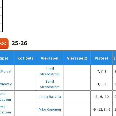
Venyttely
pöytätenniksessä-opas
Olkapäävammojen
ennaltaehkäisevä
harjoitusopas
pöytätennispelaajille
Leirit
EU-Erasmus:
Maahanmuuttajien
25-26
 <<
kotouttaminen ja
sukupuolten tasa-arvo
pöytätenniksessä
kattavan osallisuuden
ipel
Kotipel2
Vieraspel
Vieraspel2
Pisteet
E
kautta
Eemil
l Porval
7, 7, 2
3
Strandström
Eemil
 Zinovev
3, 5, 2
3
Strandström
emil
Joona Rauvola
-3, -6, -10
0
ndström
emil
Miko Koponen
-9, -12, 8, -5
1
ndström