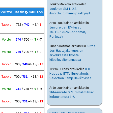
Jouko Mikkola
artikkeliin
Joukkue-SM 1.-2.8. –
Voitto
Rating-muutos
ilmoittautuminen päättynyt
Arto Luukkainen
artikkeliin
Tappio
755 /
740
=> 8/
-8
Junioreiden EM-kisat
10.-19.7.2026 Gondomar,
Portugali
Voitto
740
/ 700 =>
7
/ -7
Juha Suotmaa
artikkeliin
Kiitos
Jori Haatajalle vuosien
Voitto
740
/ 700 =>
7
/ -7
arvokkaasta työstä
kilpailuvaliokunnassa
Tappio
700 /
740
=> 15/
-15
Teemu Oinas
artikkeliin
ITTF
Hopes ja ETTU Eurotalents
Tappio
700 /
731
=> 13/
-13
Selection Camp Havířovissa
Arto Luukkainen
artikkeliin
Voitto
731
/ 738 =>
9
/ -9
Yhteenveto SPTL:n hallituksen
kokouksesta 1.6.
Tappio
700 /
731
=> 13/
-13