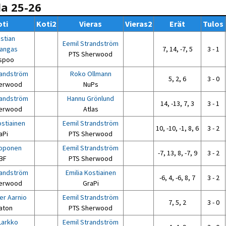
la 25-26
ti
Koti2
Vieras
Vieras2
Erät
Tulos
stian
Eemil Strandström
kangas
7, 14, -7, 5
3 - 1
PTS Sherwood
spoo
randström
Roko Ollmann
5, 2, 6
3 - 0
erwood
NuPs
randström
Hannu Grönlund
14, -13, 7, 3
3 - 1
erwood
Atlas
ostiainen
Eemil Strandström
10, -10, -1, 8, 6
3 - 2
aPi
PTS Sherwood
oponen
Eemil Strandström
-7, 13, 8, -7, 9
3 - 2
BF
PTS Sherwood
randström
Emilia Kostiainen
-6, 4, -6, 8, 7
3 - 2
erwood
GraPi
er Aarnio
Eemil Strandström
7, 5, 2
3 - 0
aton
PTS Sherwood
Larkko
Eemil Strandström