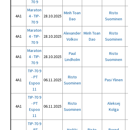
70 9
Maraton
Minh Toan
Risto
4A1
4 - TIP-
28.10.2025
Dao
Suominen
70 9
Maraton
Alexander
Minh Toan
Risto
4A1
4 - TIP-
28.10.2025
H
Volkov
Dao
Suominen
70 9
Maraton
Paul
Risto
4A1
4 - TIP-
28.10.2025
Lindholm
Suominen
70 9
TIP-70 9
- PT
Risto
4A1
06.11.2025
Pasi Ylinen
Espoo
Suominen
11
TIP-70 9
- PT
Risto
Aleksej
4A1
06.11.2025
Espoo
Suominen
Kolga
11
TIP-70 9
- PT
Heikki
Risto
Bernd