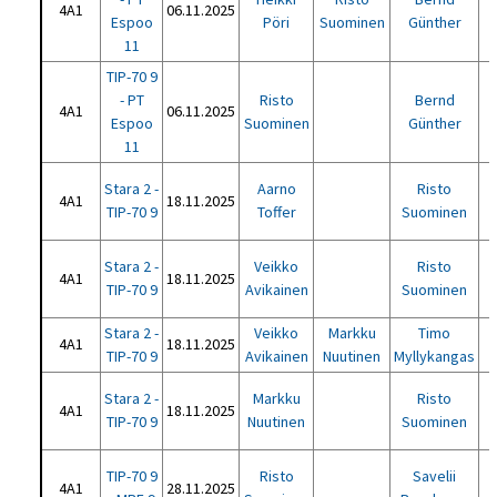
4A1
06.11.2025
Espoo
Pöri
Suominen
Günther
11
TIP-70 9
- PT
Risto
Bernd
4A1
06.11.2025
Espoo
Suominen
Günther
11
Stara 2 -
Aarno
Risto
4A1
18.11.2025
TIP-70 9
Toffer
Suominen
Stara 2 -
Veikko
Risto
4A1
18.11.2025
TIP-70 9
Avikainen
Suominen
Stara 2 -
Veikko
Markku
Timo
4A1
18.11.2025
TIP-70 9
Avikainen
Nuutinen
Myllykangas
Stara 2 -
Markku
Risto
4A1
18.11.2025
TIP-70 9
Nuutinen
Suominen
TIP-70 9
Risto
Savelii
4A1
28.11.2025