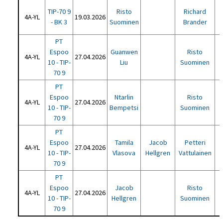
TIP-70 9
Risto
Richard
4A-YL
19.03.2026
- BK 3
Suominen
Brander
PT
Espoo
Guanwen
Risto
4A-YL
27.04.2026
10 - TIP-
Liu
Suominen
70 9
PT
Espoo
Ntarlin
Risto
4A-YL
27.04.2026
10 - TIP-
Bempetsi
Suominen
70 9
PT
Espoo
Tamila
Jacob
Petteri
4A-YL
27.04.2026
10 - TIP-
Vlasova
Hellgren
Vattulainen
70 9
PT
Espoo
Jacob
Risto
4A-YL
27.04.2026
10 - TIP-
Hellgren
Suominen
70 9