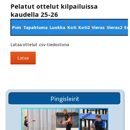
Pelatut ottelut kilpailuissa
kaudella 25-26
Pvm
Tapahtuma
Luokka
Koti
Koti2
Vieras
Vieras2
Er
Lataa ottelut .csv-tiedostona
Pingisleirit