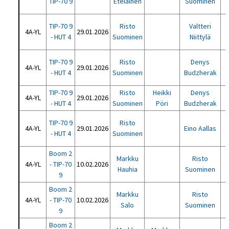
TIP-70 9
Eteläinen
Suominen
TIP-70 9
Risto
Valtteri
4A-YL
29.01.2026
- HUT 4
Suominen
Niittylä
TIP-70 9
Risto
Denys
4A-YL
29.01.2026
- HUT 4
Suominen
Budzherak
TIP-70 9
Risto
Heikki
Denys
4A-YL
29.01.2026
E
- HUT 4
Suominen
Pöri
Budzherak
TIP-70 9
Risto
4A-YL
29.01.2026
Eino Aallas
- HUT 4
Suominen
Boom 2
Markku
Risto
4A-YL
- TIP-70
10.02.2026
Hauhia
Suominen
9
Boom 2
Markku
Risto
4A-YL
- TIP-70
10.02.2026
Salo
Suominen
9
Boom 2