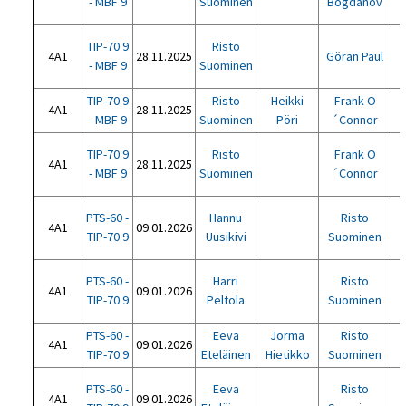
- MBF 9
Suominen
Bogdanov
TIP-70 9
Risto
4A1
28.11.2025
Göran Paul
- MBF 9
Suominen
TIP-70 9
Risto
Heikki
Frank O
4A1
28.11.2025
- MBF 9
Suominen
Pöri
´Connor
TIP-70 9
Risto
Frank O
4A1
28.11.2025
- MBF 9
Suominen
´Connor
PTS-60 -
Hannu
Risto
4A1
09.01.2026
TIP-70 9
Uusikivi
Suominen
PTS-60 -
Harri
Risto
4A1
09.01.2026
TIP-70 9
Peltola
Suominen
PTS-60 -
Eeva
Jorma
Risto
4A1
09.01.2026
H
TIP-70 9
Eteläinen
Hietikko
Suominen
PTS-60 -
Eeva
Risto
4A1
09.01.2026