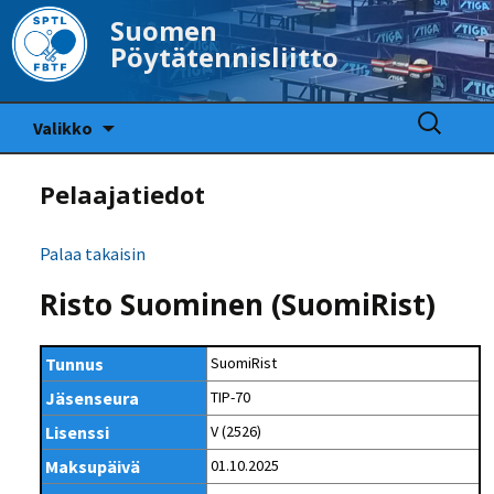
Suomen
Pöytätennisliitto
Siirry
Haku:
Valikko
sisältöön
Pelaajatiedot
Palaa takaisin
Risto Suominen (SuomiRist)
Tunnus
SuomiRist
Jäsenseura
TIP-70
Lisenssi
V (2526)
Maksupäivä
01.10.2025