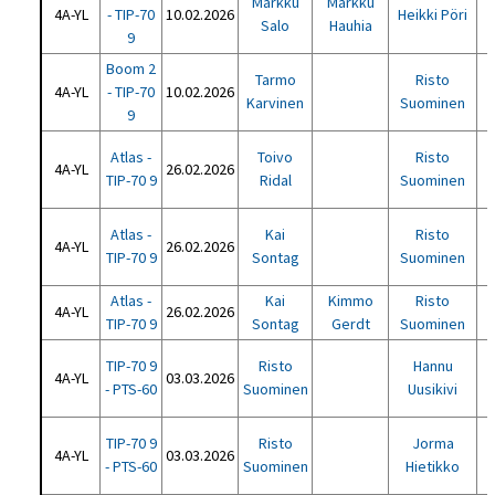
Markku
Markku
4A-YL
- TIP-70
10.02.2026
Heikki Pöri
Salo
Hauhia
9
Boom 2
Tarmo
Risto
4A-YL
- TIP-70
10.02.2026
Karvinen
Suominen
9
Atlas -
Toivo
Risto
4A-YL
26.02.2026
TIP-70 9
Ridal
Suominen
Atlas -
Kai
Risto
4A-YL
26.02.2026
TIP-70 9
Sontag
Suominen
Atlas -
Kai
Kimmo
Risto
4A-YL
26.02.2026
H
TIP-70 9
Sontag
Gerdt
Suominen
TIP-70 9
Risto
Hannu
4A-YL
03.03.2026
- PTS-60
Suominen
Uusikivi
TIP-70 9
Risto
Jorma
4A-YL
03.03.2026
- PTS-60
Suominen
Hietikko