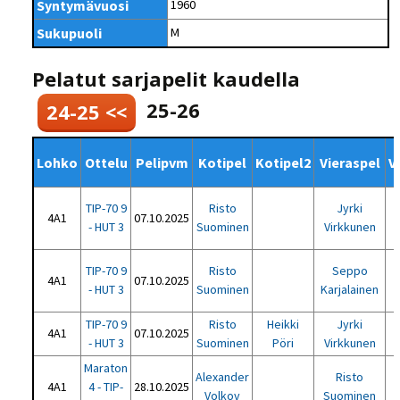
Syntymävuosi
1960
Sukupuoli
M
Pelatut sarjapelit kaudella
25-26
24-25 <<
Lohko
Ottelu
Pelipvm
Kotipel
Kotipel2
Vieraspel
V
TIP-70 9
Risto
Jyrki
4A1
07.10.2025
- HUT 3
Suominen
Virkkunen
TIP-70 9
Risto
Seppo
4A1
07.10.2025
- HUT 3
Suominen
Karjalainen
TIP-70 9
Risto
Heikki
Jyrki
4A1
07.10.2025
- HUT 3
Suominen
Pöri
Virkkunen
Maraton
Alexander
Risto
4A1
4 - TIP-
28.10.2025
Volkov
Suominen