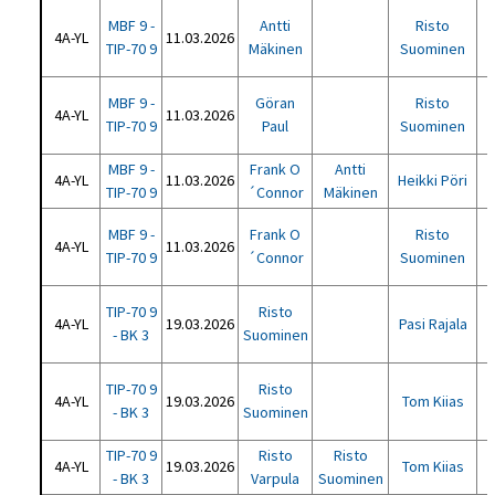
MBF 9 -
Antti
Risto
4A-YL
11.03.2026
TIP-70 9
Mäkinen
Suominen
MBF 9 -
Göran
Risto
4A-YL
11.03.2026
TIP-70 9
Paul
Suominen
MBF 9 -
Frank O
Antti
4A-YL
11.03.2026
Heikki Pöri
TIP-70 9
´Connor
Mäkinen
MBF 9 -
Frank O
Risto
4A-YL
11.03.2026
TIP-70 9
´Connor
Suominen
TIP-70 9
Risto
4A-YL
19.03.2026
Pasi Rajala
- BK 3
Suominen
TIP-70 9
Risto
4A-YL
19.03.2026
Tom Kiias
- BK 3
Suominen
TIP-70 9
Risto
Risto
4A-YL
19.03.2026
Tom Kiias
- BK 3
Varpula
Suominen