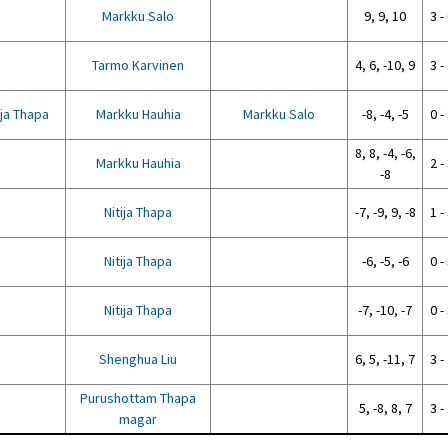
Markku Salo
9, 9, 10
3 -
Tarmo Karvinen
4, 6, -10, 9
3 -
ija Thapa
Markku Hauhia
Markku Salo
-8, -4, -5
0 -
8, 8, -4, -6,
Markku Hauhia
2 -
-8
Nitija Thapa
-7, -9, 9, -8
1 -
Nitija Thapa
-6, -5, -6
0 -
Nitija Thapa
-7, -10, -7
0 -
Shenghua Liu
6, 5, -11, 7
3 -
Purushottam Thapa
5, -8, 8, 7
3 -
magar