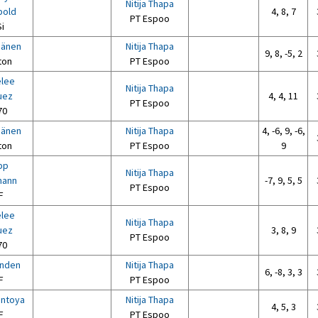
Nitija Thapa
old
4, 8, 7
PT Espoo
i
sänen
Nitija Thapa
9, 8, -5, 2
ton
PT Espoo
elee
Nitija Thapa
uez
4, 4, 11
PT Espoo
70
sänen
Nitija Thapa
4, -6, 9, -6,
ton
PT Espoo
9
ipp
Nitija Thapa
ann
-7, 9, 5, 5
PT Espoo
F
elee
Nitija Thapa
uez
3, 8, 9
PT Espoo
70
nden
Nitija Thapa
6, -8, 3, 3
F
PT Espoo
ontoya
Nitija Thapa
4, 5, 3
F
PT Espoo