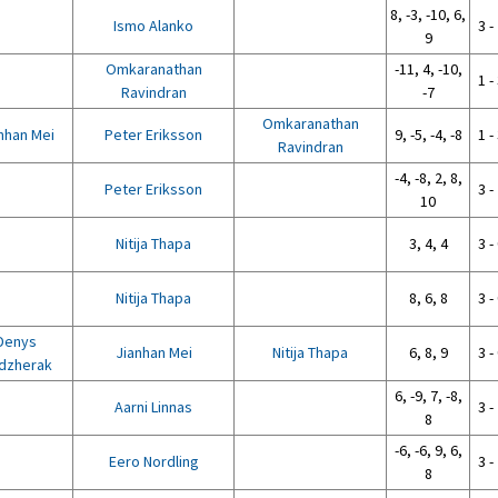
8, -3, -10, 6,
Ismo Alanko
3 -
9
Omkaranathan
-11, 4, -10,
1 -
Ravindran
-7
Omkaranathan
nhan Mei
Peter Eriksson
9, -5, -4, -8
1 -
Ravindran
-4, -8, 2, 8,
Peter Eriksson
3 -
10
Nitija Thapa
3, 4, 4
3 -
Nitija Thapa
8, 6, 8
3 -
Denys
Jianhan Mei
Nitija Thapa
6, 8, 9
3 -
dzherak
6, -9, 7, -8,
Aarni Linnas
3 -
8
-6, -6, 9, 6,
Eero Nordling
3 -
8