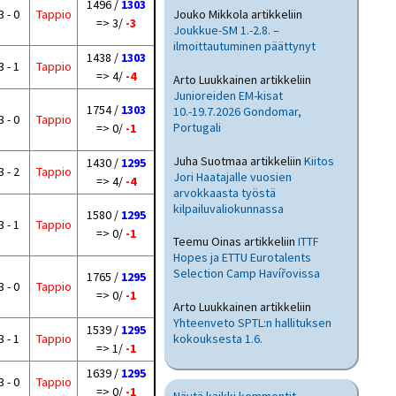
1496 /
1303
3 - 0
Tappio
Jouko Mikkola
artikkeliin
=> 3/
-3
Joukkue-SM 1.-2.8. –
ilmoittautuminen päättynyt
1438 /
1303
3 - 1
Tappio
=> 4/
-4
Arto Luukkainen
artikkeliin
Junioreiden EM-kisat
1754 /
1303
10.-19.7.2026 Gondomar,
3 - 0
Tappio
Portugali
=> 0/
-1
Juha Suotmaa
artikkeliin
Kiitos
1430 /
1295
3 - 2
Tappio
Jori Haatajalle vuosien
=> 4/
-4
arvokkaasta työstä
kilpailuvaliokunnassa
1580 /
1295
3 - 1
Tappio
=> 0/
-1
Teemu Oinas
artikkeliin
ITTF
Hopes ja ETTU Eurotalents
Selection Camp Havířovissa
1765 /
1295
3 - 0
Tappio
=> 0/
-1
Arto Luukkainen
artikkeliin
Yhteenveto SPTL:n hallituksen
1539 /
1295
3 - 1
Tappio
kokouksesta 1.6.
=> 1/
-1
1639 /
1295
3 - 0
Tappio
=> 0/
-1