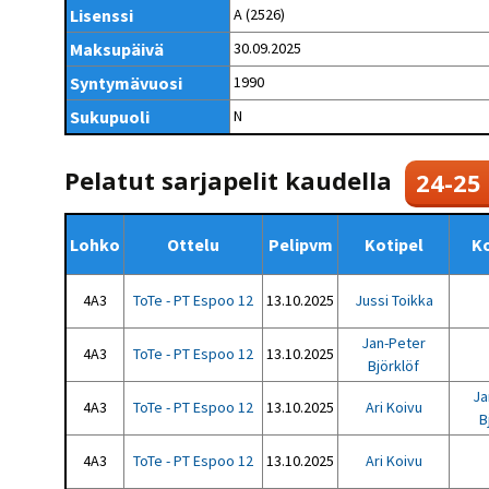
Kilpailujärjestäjien
Valiokunnat
Lisenssi
A (2526)
ohjeet
Seurasiirrot
6-divisioona
Strategia 2025-2030
Maksupäivä
30.09.2025
Rating-artikkelit
Kisajärjestäjien
Sarjatiedotteet
dokumentit
Syntymävuosi
1990
Vastuullisuus
Ilmoita epäasiallisesta
Rating-manuaali
käytöksestä
Pelipaikat ja
Sukupuoli
N
Seuratiedotteet
NETU in English
joukkueiden
Julkaistut Rating-listat
Päivärating
yhteyshenkilöt
Hallintosääntö
Tietosuoja
Pelatut sarjapelit kaudella
24-25
Lohko
Ottelu
Pelipvm
Kotipel
Ko
4A3
ToTe - PT Espoo 12
13.10.2025
Jussi Toikka
Jan-Peter
4A3
ToTe - PT Espoo 12
13.10.2025
Björklöf
Ja
4A3
ToTe - PT Espoo 12
13.10.2025
Ari Koivu
B
4A3
ToTe - PT Espoo 12
13.10.2025
Ari Koivu