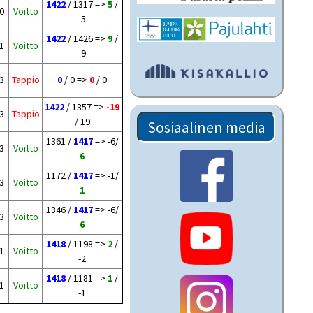
1422
/ 1317 =>
5
/
 0
Voitto
-5
1422
/ 1426 =>
9
/
 1
Voitto
-9
 3
Tappio
0
/ 0 =>
0
/ 0
1422
/ 1357 =>
-19
 3
Tappio
/ 19
Sosiaalinen media
1361 /
1417
=> -6/
 3
Voitto
6
1172 /
1417
=> -1/
 3
Voitto
1
1346 /
1417
=> -6/
 3
Voitto
6
1418
/ 1198 =>
2
/
 1
Voitto
-2
1418
/ 1181 =>
1
/
 1
Voitto
-1