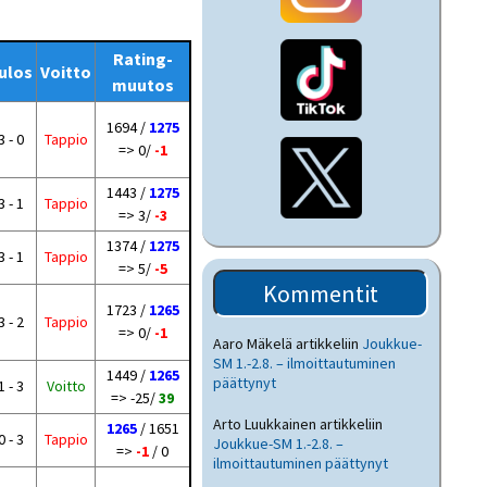
Rating-
ulos
Voitto
muutos
1694 /
1275
3 - 0
Tappio
=> 0/
-1
1443 /
1275
3 - 1
Tappio
=> 3/
-3
1374 /
1275
3 - 1
Tappio
=> 5/
-5
Kommentit
1723 /
1265
3 - 2
Tappio
=> 0/
-1
Aaro Mäkelä
artikkeliin
Joukkue-
SM 1.-2.8. – ilmoittautuminen
1449 /
1265
päättynyt
1 - 3
Voitto
=> -25/
39
Arto Luukkainen
artikkeliin
1265
/ 1651
0 - 3
Tappio
Joukkue-SM 1.-2.8. –
=>
-1
/ 0
ilmoittautuminen päättynyt