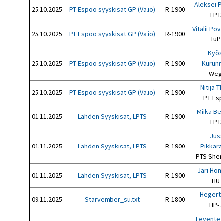
Aleksei P
25.10.2025
PT Espoo syyskisat GP (Valio)
R-1900
LPT
Vitalii Pov
25.10.2025
PT Espoo syyskisat GP (Valio)
R-1900
TuP
Kyös
25.10.2025
PT Espoo syyskisat GP (Valio)
R-1900
Kurun
We
Nitija 
25.10.2025
PT Espoo syyskisat GP (Valio)
R-1900
PT Es
Miika Be
01.11.2025
Lahden Syyskisat, LPTS
R-1900
LPT
Jus
01.11.2025
Lahden Syyskisat, LPTS
R-1900
Pikkar
PTS She
Jari Ho
01.11.2025
Lahden Syyskisat, LPTS
R-1900
HU
Hegert
09.11.2025
Starvember_su.txt
R-1800
TIP-
Levente