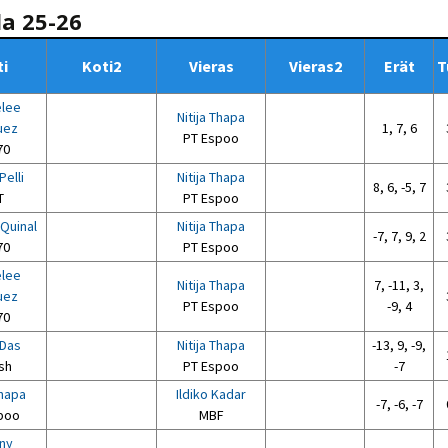
la 25-26
i
Koti2
Vieras
Vieras2
Erät
T
elee
Nitija Thapa
uez
1, 7, 6
PT Espoo
70
Pelli
Nitija Thapa
8, 6, -5, 7
T
PT Espoo
Quinal
Nitija Thapa
-7, 7, 9, 2
70
PT Espoo
elee
Nitija Thapa
7, -11, 3,
uez
PT Espoo
-9, 4
70
Das
Nitija Thapa
-13, 9, -9,
sh
PT Espoo
-7
Thapa
Ildiko Kadar
-7, -6, -7
poo
MBF
ny