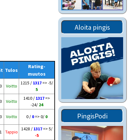
Tiedostot vanhoilta
sivuilta
Viestitiedotteet
Aloita pingis
vanhoilta sivuilta
Muut tiedotteet
Rating-
ät
Tulos
muutos
1215 /
1317
=> -5/
 3
Voitto
5
1410 /
1317
=>
 3
Voitto
-24/
24
PingisPodi
 3
Voitto
0 /
0
=> 0/
0
1428 /
1317
=> 5/
 1
Tappio
-5