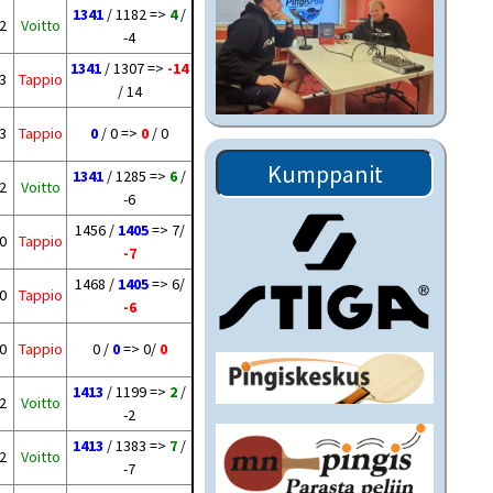
1341
/ 1182 =>
4
/
 2
Voitto
-4
1341
/ 1307 =>
-14
 3
Tappio
/ 14
 3
Tappio
0
/ 0 =>
0
/ 0
Kumppanit
1341
/ 1285 =>
6
/
 2
Voitto
-6
1456 /
1405
=> 7/
 0
Tappio
-7
1468 /
1405
=> 6/
 0
Tappio
-6
 0
Tappio
0 /
0
=> 0/
0
1413
/ 1199 =>
2
/
 2
Voitto
-2
1413
/ 1383 =>
7
/
 2
Voitto
-7