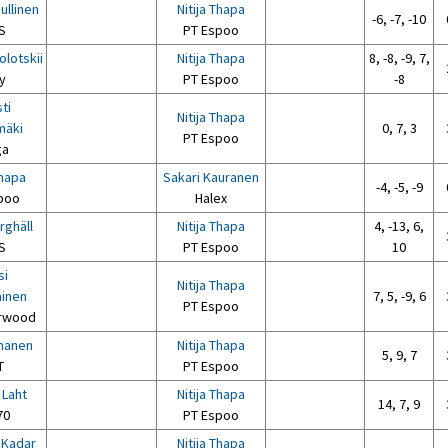
ullinen
Nitija Thapa
-6, -7, -10
S
PT Espoo
olotskii
Nitija Thapa
8, -8, -9, 7,
y
PT Espoo
-8
ti
Nitija Thapa
mäki
0, 7, 3
PT Espoo
ga
Thapa
Sakari Kauranen
-4, -5, -9
poo
Halex
rghäll
Nitija Thapa
4, -13, 6,
S
PT Espoo
10
si
Nitija Thapa
ainen
7, 5, -9, 6
PT Espoo
rwood
manen
Nitija Thapa
5, 9, 7
T
PT Espoo
 Laht
Nitija Thapa
14, 7, 9
70
PT Espoo
 Kadar
Nitija Thapa