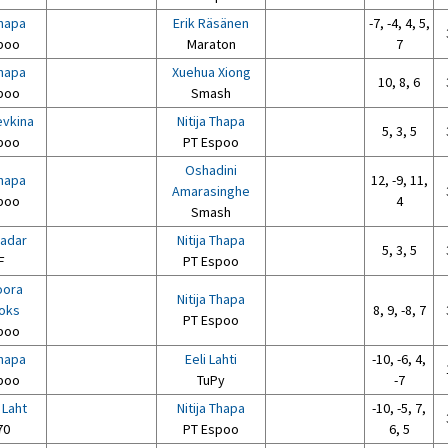
Thapa
Erik Räsänen
-7, -4, 4, 5,
poo
Maraton
7
Thapa
Xuehua Xiong
10, 8, 6
poo
Smash
evkina
Nitija Thapa
5, 3, 5
poo
PT Espoo
Oshadini
Thapa
12, -9, 11,
Amarasinghe
poo
4
Smash
Kadar
Nitija Thapa
5, 3, 5
F
PT Espoo
oora
Nitija Thapa
oks
8, 9, -8, 7
PT Espoo
poo
Thapa
Eeli Lahti
-10, -6, 4,
poo
TuPy
-7
 Laht
Nitija Thapa
-10, -5, 7,
70
PT Espoo
6, 5