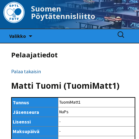
Suomen
Pöytätennisliitto
Siirry
Haku:
Valikko
sisältöön
Pelaajatiedot
Palaa takaisin
Matti Tuomi (TuomiMatt1)
Tunnus
TuomiMatt1
Jäsenseura
NuPs
Lisenssi
-
Maksupäivä
-