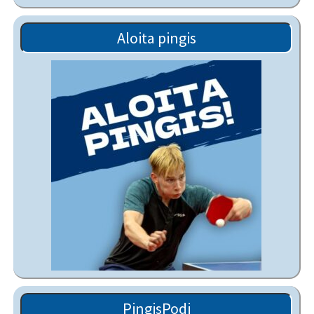
Aloita pingis
PingisPodi