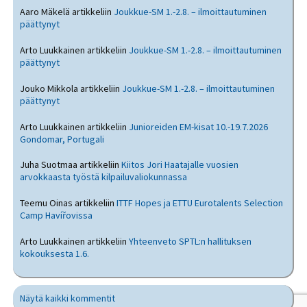
Aaro Mäkelä
artikkeliin
Joukkue-SM 1.-2.8. – ilmoittautuminen
päättynyt
Arto Luukkainen
artikkeliin
Joukkue-SM 1.-2.8. – ilmoittautuminen
päättynyt
Jouko Mikkola
artikkeliin
Joukkue-SM 1.-2.8. – ilmoittautuminen
päättynyt
Arto Luukkainen
artikkeliin
Junioreiden EM-kisat 10.-19.7.2026
Gondomar, Portugali
Juha Suotmaa
artikkeliin
Kiitos Jori Haatajalle vuosien
arvokkaasta työstä kilpailuvaliokunnassa
Teemu Oinas
artikkeliin
ITTF Hopes ja ETTU Eurotalents Selection
Camp Havířovissa
Arto Luukkainen
artikkeliin
Yhteenveto SPTL:n hallituksen
kokouksesta 1.6.
Näytä kaikki kommentit