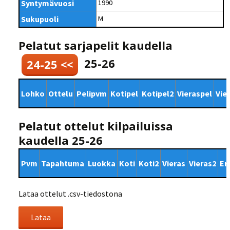
Syntymävuosi
1990
Sukupuoli
M
Pelatut sarjapelit kaudella
25-26
24-25 <<
Lohko
Ottelu
Pelipvm
Kotipel
Kotipel2
Vieraspel
Vie
Pelatut ottelut kilpailuissa
kaudella 25-26
Pvm
Tapahtuma
Luokka
Koti
Koti2
Vieras
Vieras2
Er
Lataa ottelut .csv-tiedostona