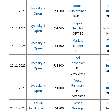
Joonas
Ta
Jyväskylä
15.11.2025
R-1600
Pikkarainen
Tuut
Open
KuPTS
OPT
Tapio
No
Jyväskylä
15.11.2025
R-1600
Tuuttila
Kokk
Open
OPT-86
Ku
Markku
Ta
Jyväskylä
15.11.2025
R-1800
Halonen
Tuut
Open
LiPi
OPT
Ari
Ta
Jyväskylä
Torpström
15.11.2025
R-1800
Tuut
Open
PT
OPT
Jyväskylä
Vesa
Ta
Jyväskylä
Riihimäki
15.11.2025
R-1800
Tuut
Open
PT
OPT
Jyväskylä
OPT-86
Jesse
Ta
22.11.2025
talvikilpailut
R-1700
Sorvoja
Tuut