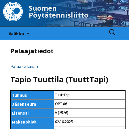
Suomen
Pöytätennisliitto
Siirry
Haku:
Valikko
sisältöön
Pelaajatiedot
Palaa takaisin
Tapio Tuuttila (TuuttTapi)
Tunnus
TuuttTapi
Jäsenseura
OPT-86
Lisenssi
V (2526)
Maksupäivä
02.10.2025