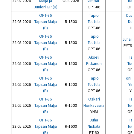
22.02.2026
Malja ja
Oulu2026
Vimpari
Tuut
Juniori GP (B)
OPT-86
OPT
OPT-86
Tapio
Duc
22.05.2026
Tapsan Malja
R-1500
Tuuttila
Du
(B)
OPT-86
Lr
OPT-86
Tapio
Juha H
22.05.2026
Tapsan Malja
R-1500
Tuuttila
PYTS 
(B)
OPT-86
OPT-86
Akseli
Ta
22.05.2026
Tapsan Malja
R-1500
Pitkänen
Tuut
(B)
OPT-86
OPT
OPT-86
Tapio
Toni 
22.05.2026
Tapsan Malja
R-1500
Tuuttila
Yli
(B)
OPT-86
YP
OPT-86
Oskari
Ta
22.05.2026
Tapsan Malja
R-1500
Honkavaara
Tuut
(B)
YNM
OPT
OPT-86
Juha
Ta
23.05.2026
Tapsan Malja
R-1600
Niskala
Tuut
(B)
PT-60
OPT