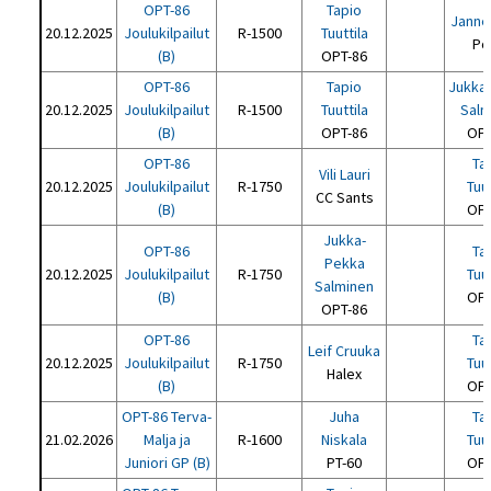
OPT-86
Tapio
Janne
20.12.2025
Joulukilpailut
R-1500
Tuuttila
Po
(B)
OPT-86
OPT-86
Tapio
Jukka
20.12.2025
Joulukilpailut
R-1500
Tuuttila
Salm
(B)
OPT-86
OPT
OPT-86
Ta
Vili Lauri
20.12.2025
Joulukilpailut
R-1750
Tuut
CC Sants
(B)
OPT
Jukka-
OPT-86
Ta
Pekka
20.12.2025
Joulukilpailut
R-1750
Tuut
Salminen
(B)
OPT
OPT-86
OPT-86
Ta
Leif Cruuka
20.12.2025
Joulukilpailut
R-1750
Tuut
Halex
(B)
OPT
OPT-86 Terva-
Juha
Ta
21.02.2026
Malja ja
R-1600
Niskala
Tuut
Juniori GP (B)
PT-60
OPT