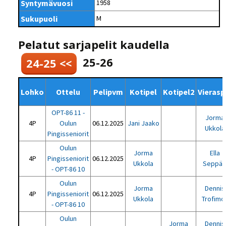
Syntymävuosi
1958
Sukupuoli
M
Pelatut sarjapelit kaudella
25-26
24-25 <<
Lohko
Ottelu
Pelipvm
Kotipel
Kotipel2
Vierasp
OPT-86 11 -
Jorma
4P
Oulun
06.12.2025
Jani Jaako
Ukkola
Pingisseniorit
Oulun
Jorma
Ella
4P
Pingisseniorit
06.12.2025
Ukkola
Seppäl
- OPT-86 10
Oulun
Jorma
Dennis
4P
Pingisseniorit
06.12.2025
Ukkola
Trofimo
- OPT-86 10
Oulun
Jorma
Dennis