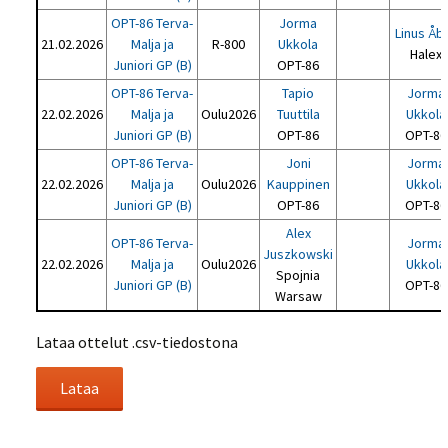
OPT-86 Terva-
Jorma
Linus Åb
21.02.2026
Malja ja
R-800
Ukkola
Halex
Juniori GP (B)
OPT-86
OPT-86 Terva-
Tapio
Jorma
22.02.2026
Malja ja
Oulu2026
Tuuttila
Ukkola
Juniori GP (B)
OPT-86
OPT-86
OPT-86 Terva-
Joni
Jorma
22.02.2026
Malja ja
Oulu2026
Kauppinen
Ukkola
Juniori GP (B)
OPT-86
OPT-86
Alex
OPT-86 Terva-
Jorma
Juszkowski
22.02.2026
Malja ja
Oulu2026
Ukkola
Spojnia
Juniori GP (B)
OPT-86
Warsaw
Lataa ottelut .csv-tiedostona