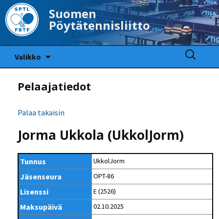
Suomen
Pöytätennisliitto
Siirry
Haku:
Valikko
sisältöön
Pelaajatiedot
Palaa takaisin
Jorma Ukkola (UkkolJorm)
Tunnus
UkkolJorm
Jäsenseura
OPT-86
Lisenssi
E (2526)
Maksupäivä
02.10.2025