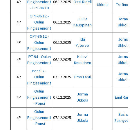
4P
Pingisseniorit
06.12.2025
Ossi Ridell
Ukkola
Trofimo
- OPT-86 10
OPT-86 12 -
Juulia
Jorma
4P
Oulun
06.12.2025
Kauppinen
Ukkola
Pingisseniorit
OPT-86 12 -
Ida
Jorma
4P
Oulun
06.12.2025
Ylitervo
Ukkola
Pingisseniorit
IPT-94 - Oulun
Kalevi
Jorma
4P
06.12.2025
Pingisseniorit
Knuutinen
Ukkola
Ponsi 2 -
Jorma
4P
Oulun
07.12.2025
Timo Lahti
Ukkola
Pingisseniorit
Oulun
Jorma
4P
Pingisseniorit
07.12.2025
Emil Ran
Ukkola
- Ponsi
Oulun
Jorma
Sasha
4P
Pingisseniorit
07.12.2025
Ukkola
Zashyvai
- Ponsi