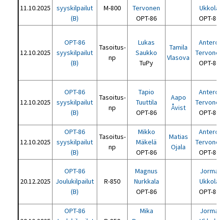
11.10.2025
syyskilpailut
M-800
Tervonen
Ukkola
(B)
OPT-86
OPT-86
OPT-86
Lukas
Antero
Tasoitus-
Tamila
12.10.2025
syyskilpailut
Saukko
Tervone
np
Vlasova
(B)
TuPy
OPT-86
OPT-86
Tapio
Antero
Tasoitus-
Aapo
12.10.2025
syyskilpailut
Tuuttila
Tervone
np
Åvist
(B)
OPT-86
OPT-86
OPT-86
Mikko
Antero
Tasoitus-
Matias
12.10.2025
syyskilpailut
Mäkelä
Tervone
np
Ojala
(B)
OPT-86
OPT-86
OPT-86
Magnus
Jorma
20.12.2025
Joulukilpailut
R-850
Nurkkala
Ukkola
(B)
OPT-86
OPT-86
OPT-86
Mika
Jorma