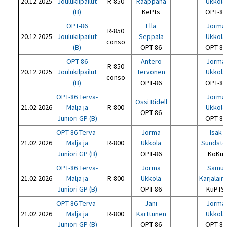
20.12.2025
Joulukilpailut
R-850
Raappana
Ukkola
(B)
KePts
OPT-86
OPT-86
Ella
Jorma
R-850
20.12.2025
Joulukilpailut
Seppälä
Ukkola
conso
(B)
OPT-86
OPT-86
OPT-86
Antero
Jorma
R-850
20.12.2025
Joulukilpailut
Tervonen
Ukkola
conso
(B)
OPT-86
OPT-86
OPT-86 Terva-
Jorma
Ossi Ridell
21.02.2026
Malja ja
R-800
Ukkola
OPT-86
Juniori GP (B)
OPT-86
OPT-86 Terva-
Jorma
Isak
21.02.2026
Malja ja
R-800
Ukkola
Sundste
Juniori GP (B)
OPT-86
KoKu
OPT-86 Terva-
Jorma
Samu
21.02.2026
Malja ja
R-800
Ukkola
Karjalain
Juniori GP (B)
OPT-86
KuPTS
OPT-86 Terva-
Jani
Jorma
21.02.2026
Malja ja
R-800
Karttunen
Ukkola
Juniori GP (B)
OPT-86
OPT-86