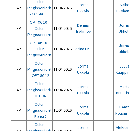
Oulun
Jorma
Kaiho
4P
Pingisseniorit
11.04.2026
Ukkola
Ruokam
- OPT-86 11
OPT-86 10 -
Dennis
Jorma
4P
Oulun
11.04.2026
Trofimov
Ukkola
Pingisseniorit
OPT-86 10 -
Jorma
4P
Oulun
11.04.2026
Arina Bril
Ukkola
Pingisseniorit
Oulun
Jorma
Juulia
4P
Pingisseniorit
11.04.2026
Ukkola
Kauppin
- OPT-86 12
Oulun
Jorma
Martti
4P
Pingisseniorit
11.04.2026
Ukkola
Knuutin
- IPT-94
Oulun
Jorma
Pentti
4P
Pingisseniorit
12.04.2026
Ukkola
Nousiain
- Ponsi 2
Oulun
Jorma
Aleksan
4P
Pingisseniorit
12.04.2026