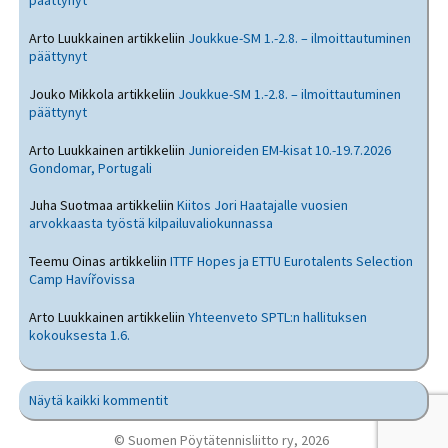
päättynyt
Arto Luukkainen
artikkeliin
Joukkue-SM 1.-2.8. – ilmoittautuminen
päättynyt
Jouko Mikkola
artikkeliin
Joukkue-SM 1.-2.8. – ilmoittautuminen
päättynyt
Arto Luukkainen
artikkeliin
Junioreiden EM-kisat 10.-19.7.2026
Gondomar, Portugali
Juha Suotmaa
artikkeliin
Kiitos Jori Haatajalle vuosien
arvokkaasta työstä kilpailuvaliokunnassa
Teemu Oinas
artikkeliin
ITTF Hopes ja ETTU Eurotalents Selection
Camp Havířovissa
Arto Luukkainen
artikkeliin
Yhteenveto SPTL:n hallituksen
kokouksesta 1.6.
Näytä kaikki kommentit
© Suomen Pöytätennisliitto ry, 2026