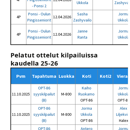
Ukkola
Zashyvai
- Ponsi 2
Ponsi - Oulun
Sasha
Jorma
4P
12.04.2026
Pingisseniorit
Zashyvailo
Ukkola
Ponsi - Oulun
Janne
Jorma
4P
12.04.2026
Pingisseniorit
Ranta
Ukkola
Pelatut ottelut kilpailuissa
kaudella 25-26
Pvm
Tapahtuma
Luokka
Koti
Koti2
Viera
OPT-86
Kaiho
Jorma
11.10.2025
syyskilpailut
M-800
Ruokamo
Ukkola
(B)
OPT-86
OPT-86
OPT-86
Jorma
Alex
11.10.2025
syyskilpailut
M-800
Ukkola
Liljekvis
(B)
OPT-86
Halex
OPT-86
Antero
Jorma