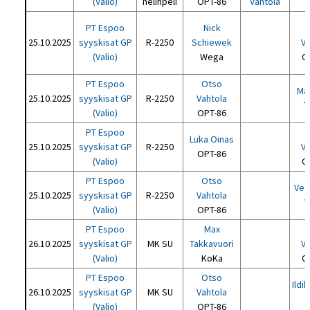
(Valio)
nelinpeli
OPT-86
Vahtola
PT Espoo
Nick
25.10.2025
syyskisat GP
R-2250
Schiewek
Va
(Valio)
Wega
O
PT Espoo
Otso
Ma
25.10.2025
syyskisat GP
R-2250
Vahtola
T
(Valio)
OPT-86
PT Espoo
Luka Oinas
25.10.2025
syyskisat GP
R-2250
Va
OPT-86
(Valio)
O
PT Espoo
Otso
Ves
25.10.2025
syyskisat GP
R-2250
Vahtola
(Valio)
OPT-86
PT Espoo
Max
26.10.2025
syyskisat GP
MK SU
Takkavuori
Va
(Valio)
KoKa
O
PT Espoo
Otso
Ildi
26.10.2025
syyskisat GP
MK SU
Vahtola
(Valio)
OPT-86