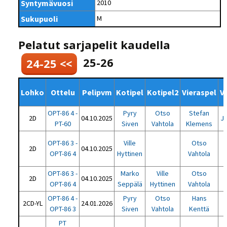
Syntymävuosi
2010
Sukupuoli
M
Pelatut sarjapelit kaudella
25-26
24-25 <<
Lohko
Ottelu
Pelipvm
Kotipel
Kotipel2
Vieraspel
V
OPT-86 4 -
Pyry
Otso
Stefan
2D
04.10.2025
Ja
PT-60
Siven
Vahtola
Klemens
OPT-86 3 -
Ville
Otso
2D
04.10.2025
OPT-86 4
Hyttinen
Vahtola
OPT-86 3 -
Marko
Ville
Otso
2D
04.10.2025
P
OPT-86 4
Seppälä
Hyttinen
Vahtola
OPT-86 4 -
Pyry
Otso
Hans
2CD-YL
24.01.2026
OPT-86 3
Siven
Vahtola
Kenttä
PT