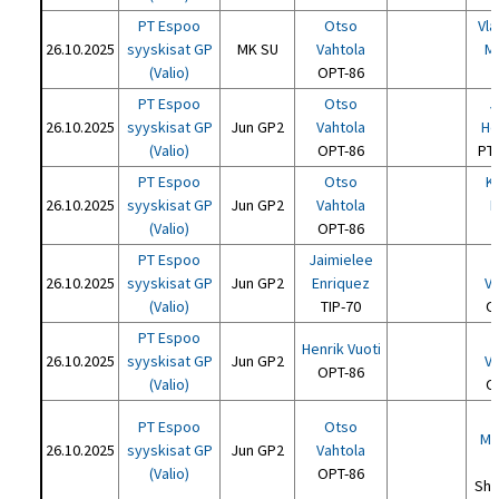
PT Espoo
Otso
Vla
26.10.2025
syyskisat GP
MK SU
Vahtola
M
(Valio)
OPT-86
PT Espoo
Otso
J
26.10.2025
syyskisat GP
Jun GP2
Vahtola
He
(Valio)
OPT-86
PT
PT Espoo
Otso
K
26.10.2025
syyskisat GP
Jun GP2
Vahtola
K
(Valio)
OPT-86
PT Espoo
Jaimielee
26.10.2025
syyskisat GP
Jun GP2
Enriquez
Va
(Valio)
TIP-70
O
PT Espoo
Henrik Vuoti
26.10.2025
syyskisat GP
Jun GP2
Va
OPT-86
(Valio)
O
PT Espoo
Otso
Me
26.10.2025
syyskisat GP
Jun GP2
Vahtola
(Valio)
OPT-86
Sh