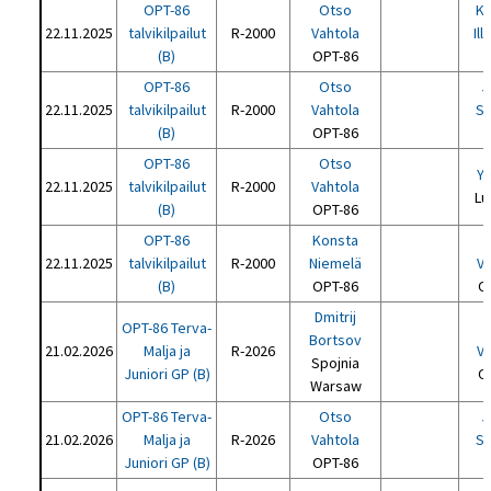
OPT-86
Otso
Ka
22.11.2025
talvikilpailut
R-2000
Vahtola
Ill
(B)
OPT-86
P
OPT-86
Otso
J
22.11.2025
talvikilpailut
R-2000
Vahtola
So
(B)
OPT-86
P
OPT-86
Otso
Yi
22.11.2025
talvikilpailut
R-2000
Vahtola
Lu
(B)
OPT-86
OPT-86
Konsta
22.11.2025
talvikilpailut
R-2000
Niemelä
Va
(B)
OPT-86
O
Dmitrij
OPT-86 Terva-
Bortsov
21.02.2026
Malja ja
R-2026
Va
Spojnia
Juniori GP (B)
O
Warsaw
OPT-86 Terva-
Otso
J
21.02.2026
Malja ja
R-2026
Vahtola
So
Juniori GP (B)
OPT-86
P