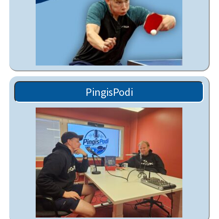
PingisPodi