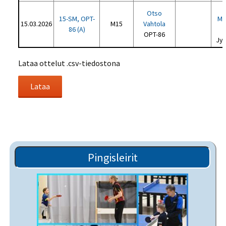
Otso
15-SM, OPT-
Mo
15.03.2026
M15
Vahtola
86 (A)
OPT-86
Jyv
Lataa ottelut .csv-tiedostona
Pingisleirit