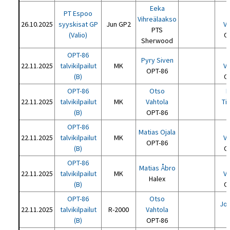
Eeka
PT Espoo
Vihreälaakso
26.10.2025
syyskisat GP
Jun GP2
Va
PTS
(Valio)
O
Sherwood
OPT-86
Pyry Siven
22.11.2025
talvikilpailut
MK
Va
OPT-86
(B)
O
OPT-86
Otso
N
22.11.2025
talvikilpailut
MK
Vahtola
Ti
(B)
OPT-86
P
OPT-86
Matias Ojala
22.11.2025
talvikilpailut
MK
Va
OPT-86
(B)
O
OPT-86
Matias Åbro
22.11.2025
talvikilpailut
MK
Va
Halex
(B)
O
OPT-86
Otso
Joe
22.11.2025
talvikilpailut
R-2000
Vahtola
H
(B)
OPT-86