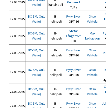
27.09.2025
Kelmendi
Va
(Valio)
kaksinpeli
TuPy
O
Ka
BC-SM, Oulu
B-
Pyry Siven
Otso
27.09.2025
Ill
(Valio)
nelinpeli
OPT-86
Vahtola
P
Stefan
BC-SM, Oulu
B-
Max
Pyr
27.09.2025
Långström
(Valio)
nelinpeli
Takkavuori
O
HIK
O
BC-SM, Oulu
B-
Pyry Siven
Otso
27.09.2025
Hon
(Valio)
nelinpeli
OPT-86
Vahtola
BC-SM, Oulu
B-
Pyry Siven
Otso
Ri
27.09.2025
(Valio)
nelinpeli
OPT-86
Vahtola
Jyv
Ch
BC-SM, Oulu
B-
Pyry Siven
Otso
27.09.2025
Po
(Valio)
nelinpeli
OPT-86
Vahtola
H
BC-SM, Oulu
B-
Pyry Siven
Otso
Juha
27.09.2025