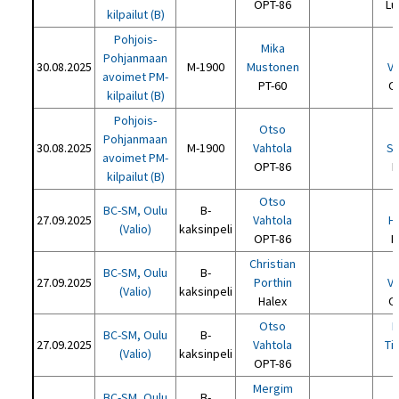
OPT-86
Lu
kilpailut (B)
Pohjois-
Mika
Pohjanmaan
30.08.2025
M-1900
Mustonen
Va
avoimet PM-
PT-60
O
kilpailut (B)
Pohjois-
Otso
Pohjanmaan
30.08.2025
M-1900
Vahtola
Sa
avoimet PM-
OPT-86
N
kilpailut (B)
Otso
BC-SM, Oulu
B-
27.09.2025
Vahtola
H
(Valio)
kaksinpeli
OPT-86
K
Christian
BC-SM, Oulu
B-
27.09.2025
Porthin
Va
(Valio)
kaksinpeli
Halex
O
Otso
N
BC-SM, Oulu
B-
27.09.2025
Vahtola
Ti
(Valio)
kaksinpeli
OPT-86
P
Mergim
BC-SM, Oulu
B-