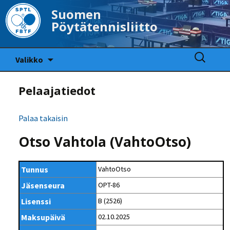
Suomen
Pöytätennisliitto
Siirry
Haku:
Valikko
sisältöön
Pelaajatiedot
Palaa takaisin
Otso Vahtola (VahtoOtso)
Tunnus
VahtoOtso
Jäsenseura
OPT-86
Lisenssi
B (2526)
Maksupäivä
02.10.2025