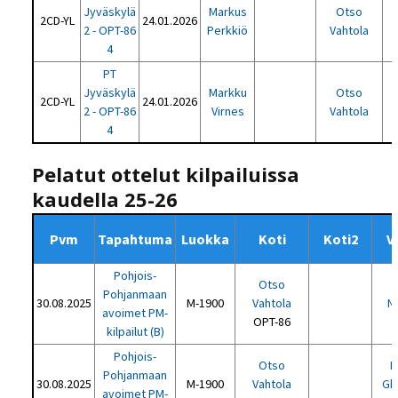
Jyväskylä
Markus
Otso
2CD-YL
24.01.2026
2 - OPT-86
Perkkiö
Vahtola
4
PT
Jyväskylä
Markku
Otso
2CD-YL
24.01.2026
2 - OPT-86
Virnes
Vahtola
4
Pelatut ottelut kilpailuissa
kaudella 25-26
Pvm
Tapahtuma
Luokka
Koti
Koti2
V
Pohjois-
Otso
Pohjanmaan
30.08.2025
M-1900
Vahtola
N
avoimet PM-
OPT-86
P
kilpailut (B)
Pohjois-
Otso
D
Pohjanmaan
30.08.2025
M-1900
Vahtola
Gh
avoimet PM-