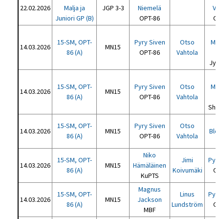
22.02.2026
Malja ja
JGP 3-3
Niemelä
Va
Juniori GP (B)
OPT-86
O
15-SM, OPT-
Pyry Siven
Otso
Mo
14.03.2026
MN15
86 (A)
OPT-86
Vahtola
Jyv
15-SM, OPT-
Pyry Siven
Otso
Me
14.03.2026
MN15
86 (A)
OPT-86
Vahtola
Sh
15-SM, OPT-
Pyry Siven
Otso
14.03.2026
MN15
Bl
86 (A)
OPT-86
Vahtola
Niko
15-SM, OPT-
Jimi
Pyr
14.03.2026
MN15
Hämäläinen
86 (A)
Koivumäki
O
KuPTS
Magnus
15-SM, OPT-
Linus
Pyr
14.03.2026
MN15
Jackson
86 (A)
Lundström
O
MBF