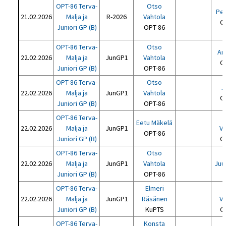
OPT-86 Terva-
Otso
Pet
21.02.2026
Malja ja
R-2026
Vahtola
O
Juniori GP (B)
OPT-86
OPT-86 Terva-
Otso
Ari
22.02.2026
Malja ja
JunGP1
Vahtola
O
Juniori GP (B)
OPT-86
OPT-86 Terva-
Otso
Ji
22.02.2026
Malja ja
JunGP1
Vahtola
O
Juniori GP (B)
OPT-86
OPT-86 Terva-
Eetu Mäkelä
22.02.2026
Malja ja
JunGP1
Va
OPT-86
Juniori GP (B)
O
OPT-86 Terva-
Otso
22.02.2026
Malja ja
JunGP1
Vahtola
Juu
Juniori GP (B)
OPT-86
P
OPT-86 Terva-
Elmeri
22.02.2026
Malja ja
JunGP1
Räsänen
Va
Juniori GP (B)
KuPTS
O
OPT-86 Terva-
Konsta