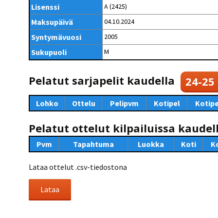
Kilpailujärjestäjien
Valiokunnat
Lisenssi
A (2425)
ohjeet
Seurasiirrot
6-divisioona
Strategia 2025-2030
Maksupäivä
04.10.2024
Rating-artikkelit
Kisajärjestäjien
Sarjatiedotteet
dokumentit
Syntymävuosi
2005
Vastuullisuus
Ilmoita epäasiallisesta
Rating-manuaali
käytöksestä
Pelipaikat ja
Sukupuoli
M
Seuratiedotteet
NETU in English
joukkueiden
Julkaistut Rating-listat
Päivärating
yhteyshenkilöt
Hallintosääntö
Tietosuoja
Pelatut sarjapelit kaudella
24-25
Lohko
Ottelu
Pelipvm
Kotipel
Kotipe
Pelatut ottelut kilpailuissa kaudel
Pvm
Tapahtuma
Luokka
Koti
K
Lataa ottelut .csv-tiedostona