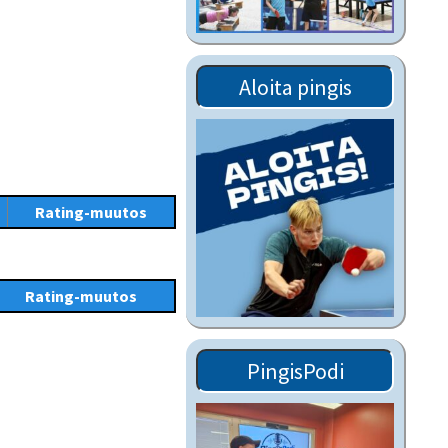
Tiedostot vanhoilta
sivuilta
Viestitiedotteet
Aloita pingis
vanhoilta sivuilta
Muut tiedotteet
Rating-muutos
Rating-muutos
PingisPodi