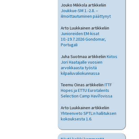
Jouko Mikkola
artikkeliin
Joukkue-SM 1.-2.8. –
ilmoittautuminen päättynyt
Arto Luukkainen
artikkeliin
Junioreiden EM-kisat
10.-19.7.2026 Gondomar,
Portugali
Juha Suotmaa
artikkeliin
Kiitos
Jori Haatajalle vuosien
arvokkaasta työstä
kilpailuvaliokunnassa
Teemu Oinas
artikkeliin
ITTF
Hopes ja ETTU Eurotalents
Selection Camp Havířovissa
Arto Luukkainen
artikkeliin
Yhteenveto SPTL:n hallituksen
kokouksesta 1.6.