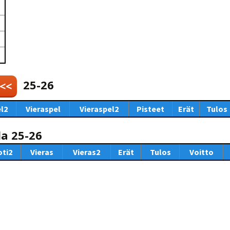
Venyttely
pöytätenniksessä-opas
Olkapäävammojen
ennaltaehkäisevä
harjoitusopas
pöytätennispelaajille
Leirit
EU-Erasmus:
Maahanmuuttajien
25-26
 <<
kotouttaminen ja
sukupuolten tasa-arvo
pöytätenniksessä
l2
Vieraspel
Vieraspel2
Pisteet
Erät
Tulos
kattavan osallisuuden
kautta
la 25-26
oti2
Vieras
Vieras2
Erät
Tulos
Voitto