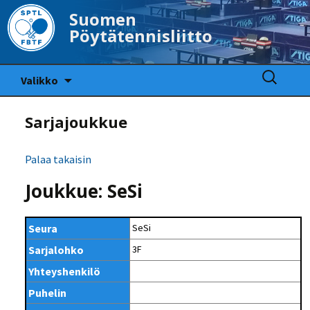
Suomen
Pöytätennisliitto
Siirry
Haku:
Valikko
sisältöön
Sarjajoukkue
Palaa takaisin
Joukkue: SeSi
Seura
SeSi
Sarjalohko
3F
Yhteyshenkilö
Puhelin