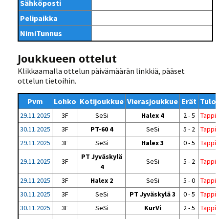
Sähköposti
Pelipaikka
NimiTunnus
Joukkueen ottelut
Klikkaamalla ottelun päivämäärän linkkiä, pääset
ottelun tietoihin.
Pvm
Lohko
Kotijoukkue
Vierasjoukkue
Erät
Tulo
29.11.2025
3F
SeSi
Halex 4
2 - 5
Tappi
30.11.2025
3F
PT-60 4
SeSi
5 - 2
Tappi
29.11.2025
3F
SeSi
Halex 3
0 - 5
Tappi
PT Jyväskylä
29.11.2025
3F
SeSi
5 - 2
Tappi
4
29.11.2025
3F
Halex 2
SeSi
5 - 0
Tappi
30.11.2025
3F
SeSi
PT Jyväskylä 3
0 - 5
Tappi
30.11.2025
3F
SeSi
KurVi
2 - 5
Tappi