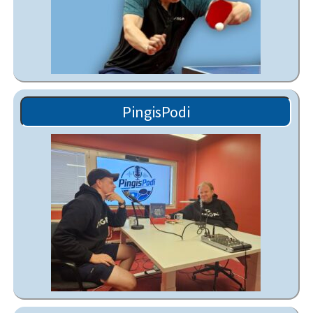
PingisPodi