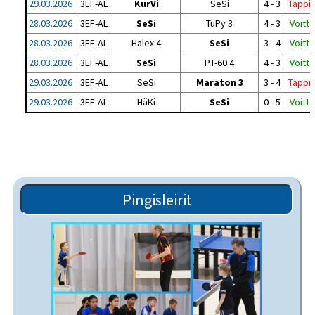
29.03.2026
3EF-AL
KurVi
SeSi
4 - 3
Tappi
28.03.2026
3EF-AL
SeSi
TuPy 3
4 - 3
Voitto
28.03.2026
3EF-AL
Halex 4
SeSi
3 - 4
Voitto
28.03.2026
3EF-AL
SeSi
PT-60 4
4 - 3
Voitto
29.03.2026
3EF-AL
SeSi
Maraton 3
3 - 4
Tappi
29.03.2026
3EF-AL
HäKi
SeSi
0 - 5
Voitto
Pingisleirit