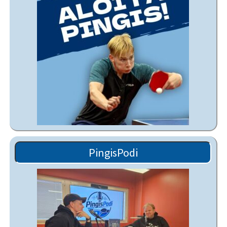
PingisPodi