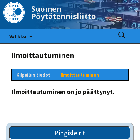
Suomen
Pöytätennisliitto
Siirry
Haku:
Valikko
sisältöön
Ilmoittautuminen
Kilpailun tiedot
Ilmoittautuminen
Ilmoittautuminen on jo päättynyt.
Pingisleirit