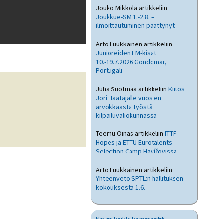
Jouko Mikkola
artikkeliin
Joukkue-SM 1.-2.8. –
ilmoittautuminen päättynyt
Arto Luukkainen
artikkeliin
Junioreiden EM-kisat
10.-19.7.2026 Gondomar,
Portugali
Juha Suotmaa
artikkeliin
Kiitos
Jori Haatajalle vuosien
arvokkaasta työstä
kilpailuvaliokunnassa
Teemu Oinas
artikkeliin
ITTF
Hopes ja ETTU Eurotalents
Selection Camp Havířovissa
Arto Luukkainen
artikkeliin
Yhteenveto SPTL:n hallituksen
kokouksesta 1.6.