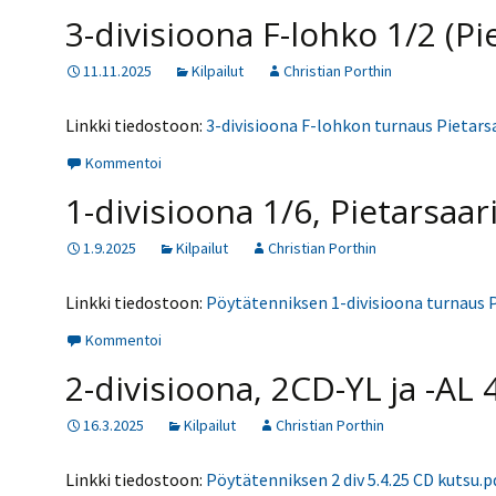
Kilpailujärjestäjien
Valiokunnat
ohjeet
3-divisioona F-lohko 1/2 (Pi
Seurasiirrot
6-divisioona
Strategia 2025-2030
Rating-artikkelit
Kisajärjestäjien
Sarjatiedotteet
11.11.2025
Kilpailut
Christian Porthin
dokumentit
Vastuullisuus
Ilmoita epäasiallisesta
Rating-manuaali
käytöksestä
Pelipaikat ja
Seuratiedotteet
NETU in English
joukkueiden
Linkki tiedostoon:
3-divisioona F-lohkon turnaus Pietarsa
Rating-manuaali
yhteyshenkilöt
Hallintosääntö
Tietosuoja
Kommentoi
Julkaistut Rating-listat
Päivärating
1-divisioona 1/6, Pietarsaar
1.9.2025
Kilpailut
Christian Porthin
Linkki tiedostoon:
Pöytätenniksen 1-divisioona turnaus P
Kommentoi
2-divisioona, 2CD-YL ja -AL 
16.3.2025
Kilpailut
Christian Porthin
Linkki tiedostoon:
Pöytätenniksen 2 div 5.4.25 CD kutsu.p