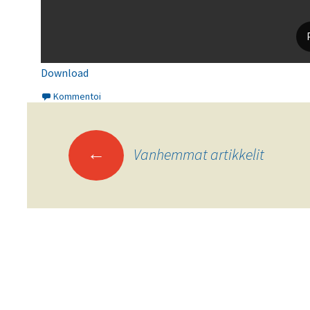
Download
Kommentoi
Artikkelien
←
Vanhemmat artikkelit
selaus