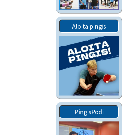
Tiedostot vanhoilta
sivuilta
Viestitiedotteet
Aloita pingis
vanhoilta sivuilta
Muut tiedotteet
PingisPodi