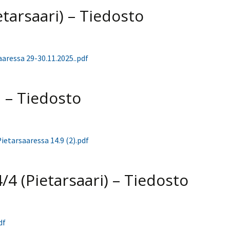
Venyttely
pöytätenniksessä-opas
etarsaari) – Tiedosto
Olkapäävammojen
ennaltaehkäisevä
harjoitusopas
pöytätennispelaajille
Leirit
aressa 29-30.11.2025..pdf
EU-Erasmus:
Maahanmuuttajien
kotouttaminen ja
i – Tiedosto
sukupuolten tasa-arvo
pöytätenniksessä
kattavan osallisuuden
kautta
ietarsaaressa 14.9 (2).pdf
4/4 (Pietarsaari) – Tiedosto
df