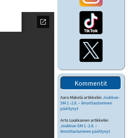
Kommentit
Aaro Mäkelä
artikkeliin
Joukkue-
SM 1.-2.8. – ilmoittautuminen
päättynyt
Arto Luukkainen
artikkeliin
Joukkue-SM 1.-2.8. –
ilmoittautuminen päättynyt